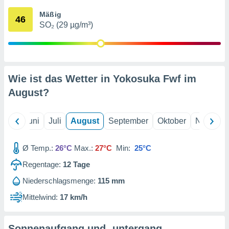
von
Mäßig
46
erte
SO₂ (29 µg/m³)
verwendung
n zur
erter
rstellung
Wie ist das Wetter in Yokosuka Fwf im
n zur
ierung von
August
?
verwendung
n zur
Mai
Juni
Juli
August
September
Oktober
Novembe
erter
essung der
ung,
Ø Temp.:
26°C
Max.:
27°C
Min:
25°C
er
Regentage:
12
Tage
ce von
analyse von
Niederschlagsmenge:
115 mm
n durch
 oder
Mittelwind:
17 km/h
onen von
nen
Sonnenaufgang und -untergang