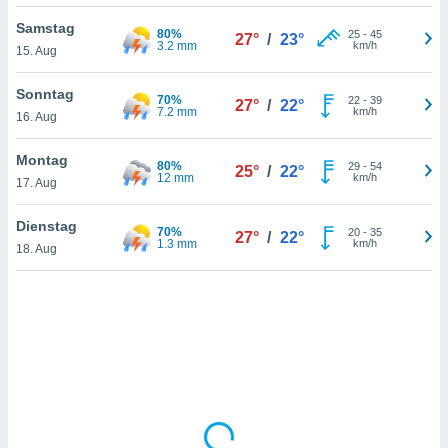
Samstag
80%
25
-
45
27°
/
23°
3.2 mm
km/h
15. Aug
IV,
kie-
Sonntag
70%
22
-
39
27°
/
22°
7.2 mm
km/h
16. Aug
er
it der
Montag
80%
29
-
54
25°
/
22°
n von
12 mm
km/h
17. Aug
cht
den sind,
Dienstag
70%
20
-
35
 weiterhin
27°
/
22°
1.3 mm
km/h
18. Aug
 Website
t
 indem Sie
ieren. In
l werden
über
, dass wir
s
, die für die
auf der
twendig