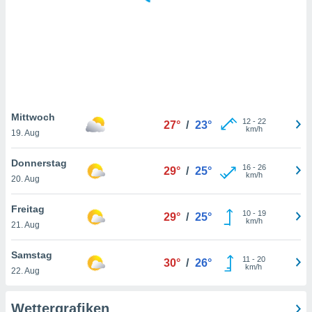
keine
r
analyse
nzeige von
der
erten
erwenden,
 nicht
Mittwoch
12
-
22
27°
/
23°
erte
km/h
19. Aug
ehen
e können
Donnerstag
16
-
26
ation von
29°
/
25°
km/h
20. Aug
lehnen und
s
t auf
Freitag
10
-
19
29°
/
25°
site
km/h
21. Aug
 indem Sie
altfläche
Samstag
11
-
20
 klicken.
30°
/
26°
km/h
22. Aug
Zustimmung
wir und
Wettergrafiken
tner