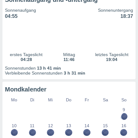
ntwicklung
serung der
Sonnenaufgang
Sonnenuntergang
04:55
18:37
g
 Daten zur
n Inhalten.
ten und
ion durch
erstes Tageslicht
Mittag
letztes Tageslicht
on
04:28
11:46
19:04
,
Sonnenstunden
13 h 41 min
erte
Verbleibende Sonnenstunden
3 h 31 min
d Inhalte,
on
Mondkalender
ung und der
ce von
Mo
Di
Mi
Do
Fr
Sa
So
nforschung
9
icklung
serung von
.
10
11
12
13
14
15
16
sere 1199