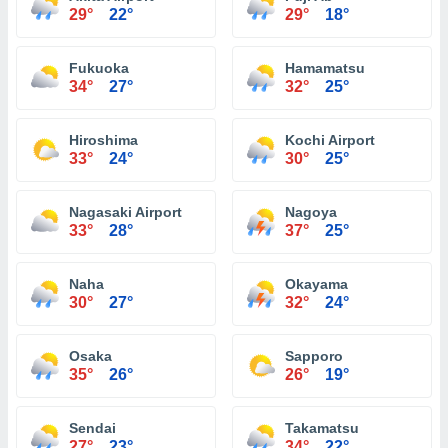
29°
22°
29°
18°
Fukuoka
Hamamatsu
34°
27°
32°
25°
Hiroshima
Kochi Airport
33°
24°
30°
25°
Nagasaki Airport
Nagoya
33°
28°
37°
25°
Naha
Okayama
30°
27°
32°
24°
Osaka
Sapporo
35°
26°
26°
19°
Sendai
Takamatsu
27°
23°
34°
22°