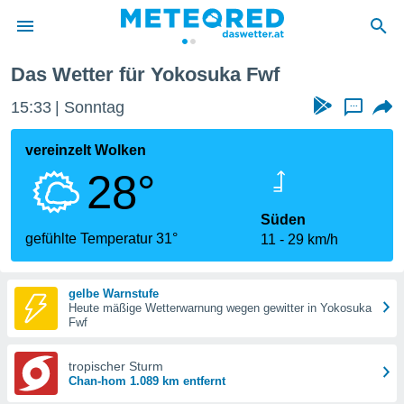
Das Wetter für Yokosuka Fwf
politik
15:33
Sonntag
...
von
at) wurde
vereinzelt Wolken
uten
28°
m
llen, dass
estellten
Süden
nen von
gefühlte Temperatur 31°
11
29 km/h
tät sind.
 diese
er die
gelbe Warnstufe
Optionen
Heute mäßige Wetterwarnung wegen gewitter in Yokosuka
Fwf
 cookies
tropischer Sturm
s adgang
Chan-hom 1.089 km entfernt
gitale