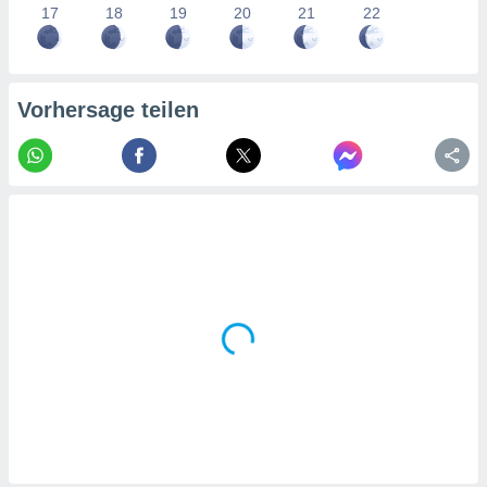
tner
17
18
19
20
21
22
Vorhersage teilen