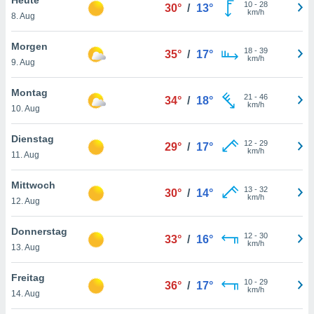
okies oder
10
-
28
30°
/
13°
km/h
8. Aug
 Partner
e es uns
n, das
Morgen
18
-
39
35°
/
17°
uf der
km/h
9. Aug
 verfolgen
lysieren
Montag
21
-
46
34°
/
18°
km/h
10. Aug
s Profil zu
um Ihnen
ierende
Dienstag
12
-
29
29°
/
17°
nd
km/h
11. Aug
erte Inhalte
. Weitere
Mittwoch
13
-
32
nen finden
30°
/
14°
km/h
12. Aug
rer
tlinie
. Sie
Donnerstag
e
12
-
30
33°
/
16°
km/h
 jederzeit
13. Aug
, indem Sie
altfläche
Freitag
10
-
29
stellungen
36°
/
17°
km/h
14. Aug
n Rand
bsite