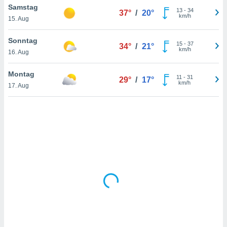
Samstag
13
-
34
37°
/
20°
km/h
15. Aug
IV,
Sonntag
15
-
37
34°
/
21°
kie-
km/h
16. Aug
er
Montag
11
-
31
29°
/
17°
it der
km/h
17. Aug
n von
cht
den sind,
 weiterhin
 Website
t
 indem Sie
ieren. In
l werden
über
, dass wir
s
, die für die
auf der
twendig