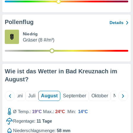
von
erte
verwendung
Pollenflug
Details
n zur
Niedrig
erter
Gräser (8 #/m³)
rstellung
n zur
ierung von
verwendung
n zur
Wie ist das Wetter in Bad Kreuznach im
erter
August
?
essung der
ung,
er
Mai
Juni
Juli
August
September
Oktober
Novembe
ce von
analyse von
n durch
Ø Temp.:
19°C
Max.:
24°C
Min:
14°C
 oder
onen von
Regentage:
11
Tage
nen
Niederschlagsmenge:
58 mm