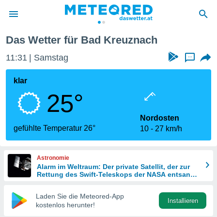
Das Wetter für Bad Kreuznach
politik
11:31
Samstag
...
von
at) wurde
klar
uten
25°
m
llen, dass
estellten
Nordosten
nen von
gefühlte Temperatur 26°
10
27 km/h
tät sind.
 diese
er die
Astronomie
Optionen
Alarm im Weltraum: Der private Satellit, der zur
Rettung des Swift-Teleskops der NASA entsandt
wurde
 cookies
Laden Sie die Meteored-App
s adgang
Installieren
kostenlos herunter!
gitale