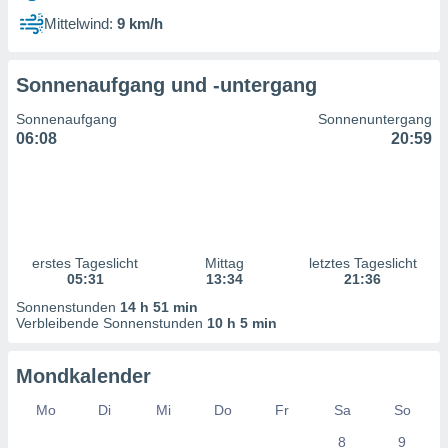
ntwicklung
Mittelwind:
9 km/h
serung der
g
Sonnenaufgang und -untergang
 Daten zur
n Inhalten.
Sonnenaufgang
Sonnenuntergang
06:08
20:59
ten und
ion durch
on
,
erte
d Inhalte,
erstes Tageslicht
Mittag
letztes Tageslicht
on
05:31
13:34
21:36
ung und der
ce von
Sonnenstunden
14 h 51 min
Verbleibende Sonnenstunden
10 h 5 min
nforschung
icklung
Mondkalender
serung von
.
Mo
Di
Mi
Do
Fr
Sa
So
sere 1199
8
9