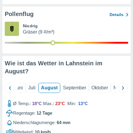
von
erte
Pollenflug
Details
verwendung
n zur
Niedrig
Gräser (9 #/m³)
erter
rstellung
n zur
ierung von
verwendung
Wie ist das Wetter in Lahnstein im
n zur
August
?
erter
essung der
ung,
Mai
Juni
Juli
August
September
Oktober
Novembe
er
ce von
analyse von
Ø Temp.:
18°C
Max.:
23°C
Min:
13°C
n durch
Regentage:
12
Tage
 oder
onen von
Niederschlagsmenge:
64 mm
nen
Mittelwind:
10 km/h