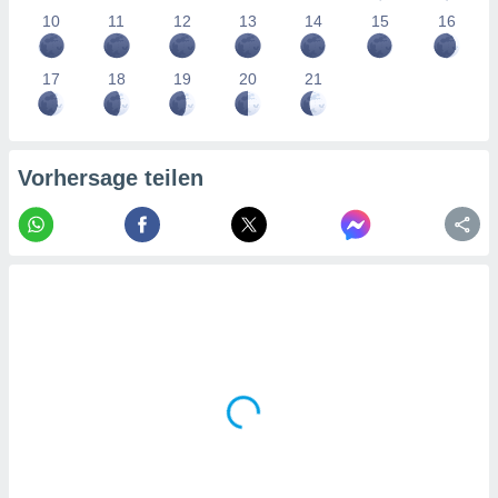
tner
10
11
12
13
14
15
16
17
18
19
20
21
Vorhersage teilen