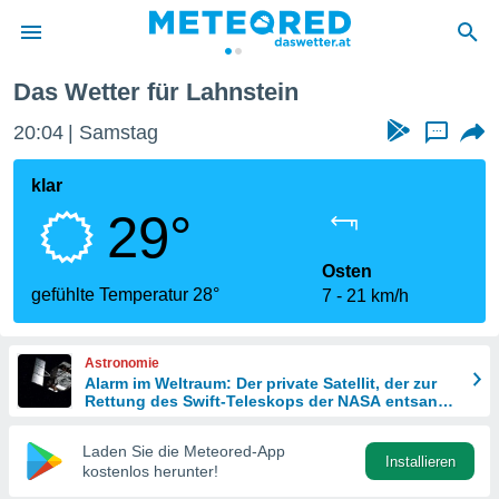
Das Wetter für Lahnstein
politik
20:04
Samstag
...
von
at) wurde
klar
uten
29°
m
llen, dass
estellten
Osten
nen von
gefühlte Temperatur 28°
7
21 km/h
tät sind.
 diese
er die
Astronomie
Optionen
Alarm im Weltraum: Der private Satellit, der zur
Rettung des Swift-Teleskops der NASA entsandt
wurde
 cookies
Laden Sie die Meteored-App
s adgang
Installieren
kostenlos herunter!
gitale