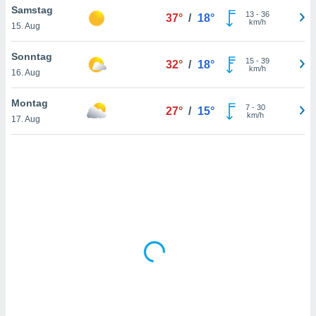
Samstag
13
-
36
37°
/
18°
km/h
15. Aug
IV,
Sonntag
15
-
39
32°
/
18°
kie-
km/h
16. Aug
er
Montag
7
-
30
27°
/
15°
it der
km/h
17. Aug
n von
cht
den sind,
 weiterhin
 Website
t
 indem Sie
ieren. In
l werden
über
, dass wir
s
, die für die
auf der
twendig