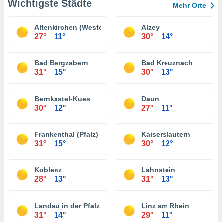
Wichtigste Städte
Mehr Orte
Altenkirchen (Westerwald)
Alzey
27°
11°
30°
14°
Bad Bergzabern
Bad Kreuznach
31°
15°
30°
13°
Bernkastel-Kues
Daun
30°
12°
27°
11°
Frankenthal (Pfalz)
Kaiserslautern
31°
15°
30°
12°
Koblenz
Lahnstein
28°
13°
31°
13°
Landau in der Pfalz
Linz am Rhein
31°
14°
29°
11°