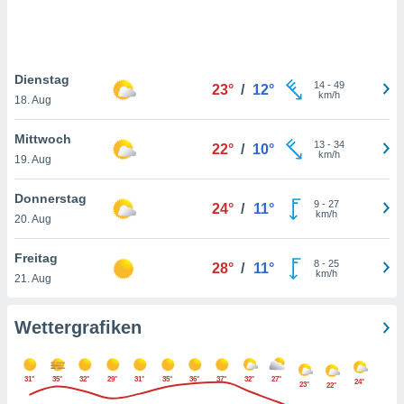
keine
r
analyse
nzeige von
Dienstag
der
14
-
49
23°
/
12°
km/h
erten
18. Aug
erwenden,
Mittwoch
13
-
34
22°
/
10°
 nicht
km/h
19. Aug
erte
ehen
Donnerstag
e können
9
-
27
24°
/
11°
km/h
ation von
20. Aug
lehnen und
s
Freitag
8
-
25
28°
/
11°
t auf
km/h
21. Aug
site
 indem Sie
altfläche
Wettergrafiken
 klicken.
Zustimmung
31°
35°
32°
29°
31°
35°
36°
37°
32°
27°
wir und
24°
23°
22°
tner