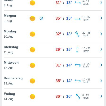
okies oder
9
-
23
31°
/
13°
km/h
8. Aug
 Partner
e es uns
n, das
Morgen
16
-
37
35°
/
15°
uf der
km/h
9. Aug
 verfolgen
lysieren
Montag
20
-
48
32°
/
18°
km/h
10. Aug
s Profil zu
um Ihnen
ierende
Dienstag
13
-
30
29°
/
15°
nd
km/h
11. Aug
erte Inhalte
. Weitere
Mittwoch
11
-
29
nen finden
31°
/
14°
km/h
12. Aug
rer
tlinie
. Sie
Donnerstag
e
10
-
25
35°
/
14°
km/h
 jederzeit
13. Aug
, indem Sie
altfläche
Freitag
6
-
23
stellungen
36°
/
16°
km/h
14. Aug
n Rand
bsite