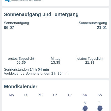
ntwicklung
serung der
Sonnenaufgang und -untergang
g
 Daten zur
Sonnenaufgang
Sonnenuntergang
n Inhalten.
06:07
21:01
ten und
ion durch
on
,
erte
erstes Tageslicht
Mittag
letztes Tageslicht
d Inhalte,
05:30
13:35
21:39
on
Sonnenstunden
14 h 54 min
ung und der
Verbleibende Sonnenstunden
1 h 35 min
ce von
nforschung
Mondkalender
icklung
serung von
Mo
Di
Mi
Do
Fr
Sa
So
.
8
9
sere 1199