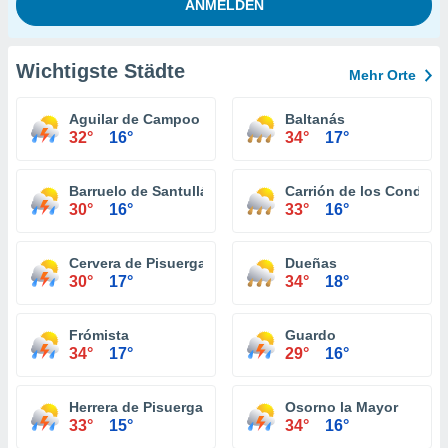
Wichtigste Städte
Mehr Orte
Aguilar de Campoo
Baltanás
32°
16°
34°
17°
Barruelo de Santullán
Carrión de los Condes
30°
16°
33°
16°
Cervera de Pisuerga
Dueñas
30°
17°
34°
18°
Frómista
Guardo
34°
17°
29°
16°
Herrera de Pisuerga
Osorno la Mayor
33°
15°
34°
16°