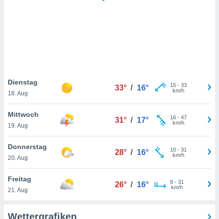
keine
r
analyse
nzeige von
der
erten
erwenden,
 nicht
Dienstag
15
-
33
33°
/
16°
erte
km/h
18. Aug
ehen
e können
Mittwoch
16
-
47
ation von
31°
/
17°
km/h
19. Aug
lehnen und
s
t auf
Donnerstag
10
-
31
28°
/
16°
site
km/h
20. Aug
 indem Sie
altfläche
Freitag
8
-
31
 klicken.
26°
/
16°
km/h
21. Aug
Zustimmung
wir und
Wettergrafiken
tner