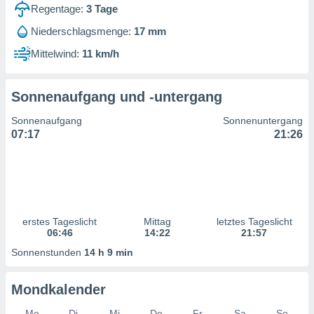
ntwicklung
Regentage:
3
Tage
serung der
Niederschlagsmenge:
17 mm
g
Mittelwind:
11 km/h
 Daten zur
n Inhalten.
Sonnenaufgang und -untergang
ten und
Sonnenaufgang
Sonnenuntergang
ion durch
07:17
21:26
on
,
erte
d Inhalte,
on
ung und der
ce von
erstes Tageslicht
Mittag
letztes Tageslicht
06:46
14:22
21:57
nforschung
Sonnenstunden
14 h 9 min
icklung
serung von
.
Mondkalender
sere 1199
Mo
Di
Mi
Do
Fr
Sa
So