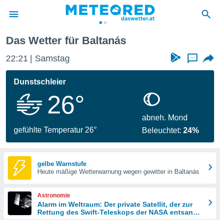
ás
Das Wetter für Baltanás
politik
22:21
Samstag
...
von
at) wurde
Dunstschleier
uten
26°
m
llen, dass
estellten
abneh. Mond
nen von
gefühlte Temperatur 26°
Beleuchtet:
24%
tät sind.
 diese
er die
Optionen
gelbe Warnstufe
Heute mäßige Wetterwarnung wegen gewitter in Baltanás
 cookies
Astronomie
s adgang
Alarm im Weltraum: Der private Satellit, der zur
Rettung des Swift-Teleskops der NASA entsandt
gitale