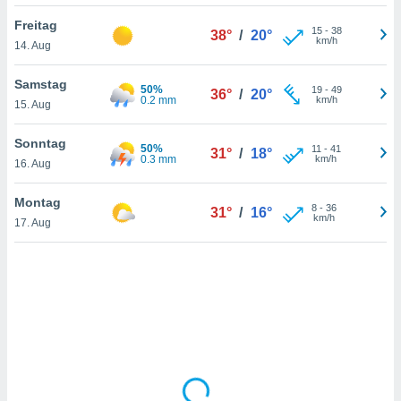
Freitag
15
-
38
38°
/
20°
km/h
14. Aug
IV,
kie-
Samstag
50%
19
-
49
36°
/
20°
0.2 mm
km/h
15. Aug
er
it der
Sonntag
50%
11
-
41
31°
/
18°
n von
0.3 mm
km/h
16. Aug
cht
den sind,
Montag
8
-
36
 weiterhin
31°
/
16°
km/h
17. Aug
 Website
t
 indem Sie
ieren. In
l werden
über
, dass wir
s
, die für die
auf der
twendig