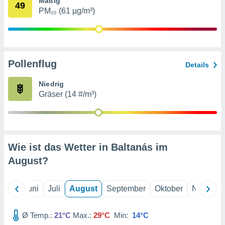
Mäßig
von
49
PM₁₀ (61 µg/m³)
erte
verwendung
n zur
erter
Pollenflug
Details
rstellung
n zur
Niedrig
ierung von
Gräser (14 #/m³)
verwendung
n zur
erter
essung der
ung,
Wie ist das Wetter in Baltanás im
er
August
?
ce von
analyse von
n durch
Mai
Juni
Juli
August
September
Oktober
Novembe
 oder
onen von
Ø Temp.:
21°C
Max.:
29°C
Min:
14°C
nen