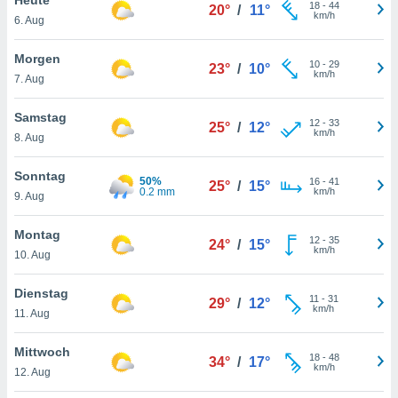
okies oder
18
-
44
20°
/
11°
km/h
6. Aug
 Partner
e es uns
n, das
Morgen
10
-
29
23°
/
10°
uf der
km/h
7. Aug
 verfolgen
lysieren
Samstag
12
-
33
25°
/
12°
km/h
8. Aug
s Profil zu
um Ihnen
ierende
Sonntag
50%
16
-
41
25°
/
15°
nd
0.2 mm
km/h
9. Aug
erte Inhalte
. Weitere
Montag
12
-
35
nen finden
24°
/
15°
km/h
10. Aug
rer
tlinie
. Sie
Dienstag
e
11
-
31
29°
/
12°
km/h
 jederzeit
11. Aug
, indem Sie
altfläche
Mittwoch
18
-
48
stellungen
34°
/
17°
km/h
12. Aug
n Rand
bsite