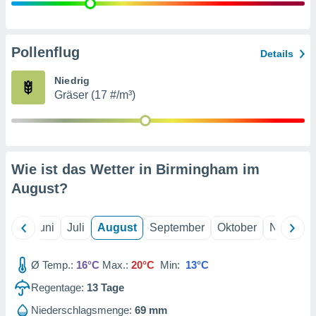
von
erte
verwendung
Pollenflug
Details
n zur
Niedrig
erter
Gräser (17 #/m³)
rstellung
n zur
ierung von
verwendung
n zur
Wie ist das Wetter in Birmingham im
erter
August
?
essung der
ung,
er
Mai
Juni
Juli
August
September
Oktober
Novembe
ce von
analyse von
n durch
Ø Temp.:
16°C
Max.:
20°C
Min:
13°C
 oder
onen von
Regentage:
13
Tage
nen
Niederschlagsmenge:
69 mm