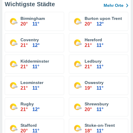
Wichtigste Städte
Mehr Orte
Birmingham
Burton upon Trent
20°
11°
20°
12°
Coventry
Hereford
21°
12°
21°
11°
Kidderminster
Ledbury
21°
11°
21°
11°
Leominster
Oswestry
21°
11°
19°
11°
Rugby
Shrewsbury
21°
12°
20°
11°
Stafford
Stoke-on-Trent
20°
11°
18°
11°