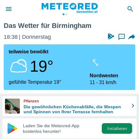
Das Wetter für Birmingham
politik
18:38
Donnerstag
...
von
at) wurde
teilweise bewölkt
uten
19°
m
llen, dass
estellten
Nordwesten
nen von
gefühlte Temperatur 19°
11
31 km/h
tät sind.
 diese
er die
Pflanzen
Optionen
Die gewöhnlichen Küchenabfälle, die Wespen
und Spinnen von Ihrer Terrasse fernhalten
 cookies
Laden Sie die Meteored-App
s adgang
Installieren
kostenlos herunter!
gitale