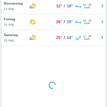
Donnerstag
16
-
40
32°
/
18°
km/h
13. Aug
IV,
Freitag
16
-
43
26°
/
15°
kie-
km/h
14. Aug
er
Samstag
11
-
38
25°
/
14°
it der
km/h
15. Aug
n von
cht
den sind,
 weiterhin
 Website
t
 indem Sie
ieren. In
l werden
über
, dass wir
s
, die für die
auf der
twendig