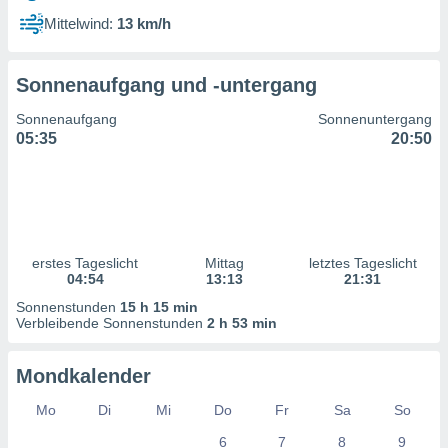
ntwicklung
Mittelwind:
13 km/h
serung der
g
Sonnenaufgang und -untergang
 Daten zur
n Inhalten.
Sonnenaufgang
Sonnenuntergang
05:35
20:50
ten und
ion durch
on
,
erte
d Inhalte,
erstes Tageslicht
Mittag
letztes Tageslicht
on
04:54
13:13
21:31
ung und der
ce von
Sonnenstunden
15 h 15 min
Verbleibende Sonnenstunden
2 h 53 min
nforschung
icklung
Mondkalender
serung von
.
Mo
Di
Mi
Do
Fr
Sa
So
sere 1199
6
7
8
9