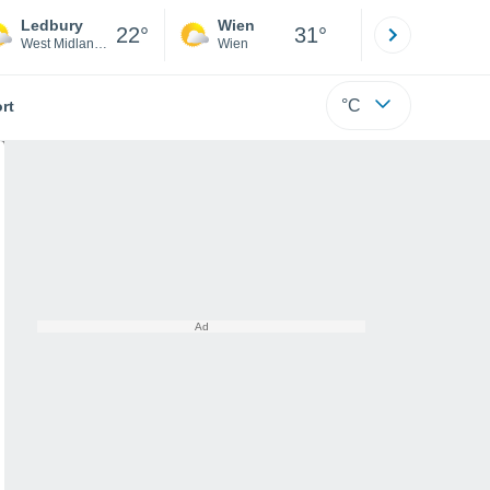
Ledbury
Wien
Innsbruck
22°
31°
West Midlands
Wien
Tirol
°C
rt