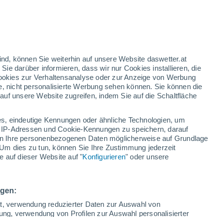
n
h
ind, können Sie weiterhin auf unsere Website daswetter.at
 Sie darüber informieren, dass wir nur Cookies installieren, die
 Cookies zur Verhaltensanalyse oder zur Anzeige von Werbung
e, nicht personalisierte Werbung sehen können. Sie können die
uf unsere Website zugreifen, indem Sie auf die Schaltfläche
ur
dt
s, eindeutige Kennungen oder ähnliche Technologien, um
Bewölkung
Regenradar
Satelliten
Wettermodelle
 IP-Adressen und Cookie-Kennungen zu speichern, darauf
iten Ihre personenbezogenen Daten möglicherweise auf Grundlage
Um dies zu tun, können Sie Ihre Zustimmung jederzeit
 auf dieser Website auf "
Konfigurieren
" oder unsere
Montag
Dienstag
Mittwoch
Donnerstag
10. Aug
11. Aug
12. Aug
13. Aug
ngen:
ät, verwendung reduzierter Daten zur Auswahl von
bung, verwendung von Profilen zur Auswahl personalisierter