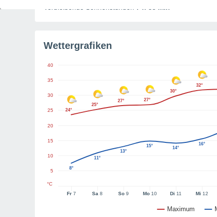
Verbleibende Sonnenstunden
7 h 33 min
Wettergrafiken
40
35
32°
30°
30
27°
27°
25°
25
24°
20
15
16°
15°
14°
13°
10
11°
8°
5
°C
Fr
7
Sa
8
So
9
Mo
10
Di
11
Mi
12
Maximum