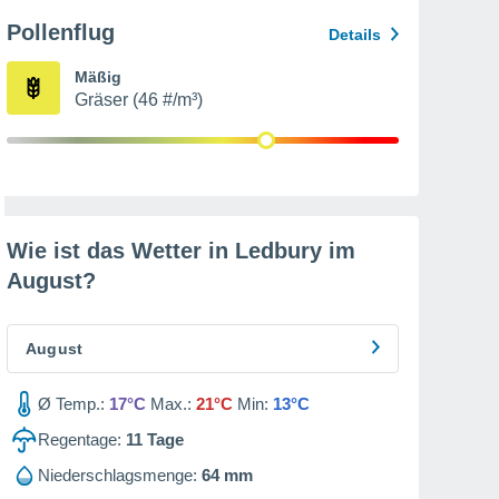
Pollenflug
Details
Mäßig
Gräser (46 #/m³)
Wie ist das Wetter in Ledbury im
August
?
August
Ø Temp.:
17°C
Max.:
21°C
Min:
13°C
Regentage:
11
Tage
Niederschlagsmenge:
64 mm