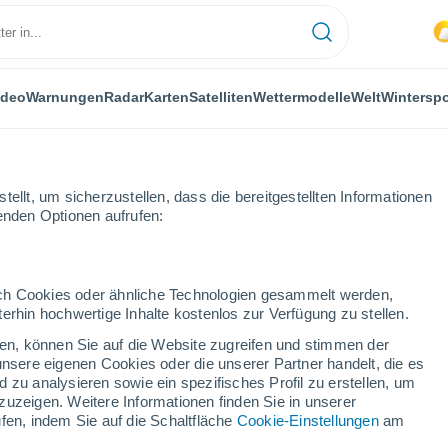
ideo
Warnungen
Radar
Karten
Satelliten
Wettermodelle
Welt
Winterspo
ellt, um sicherzustellen, dass die bereitgestellten Informationen
genden Optionen aufrufen:
dbury
durch Cookies oder ähnliche Technologien gesammelt werden,
erhin hochwertige Inhalte kostenlos zur Verfügung zu stellen.
cken, können Sie auf die Website zugreifen und stimmen der
unsere eigenen Cookies oder die unserer Partner handelt, die es
...
 zu analysieren sowie ein spezifisches Profil zu erstellen, um
zuzeigen. Weitere Informationen finden Sie in unserer
Stündlich
fen, indem Sie auf die Schaltfläche
Cookie-Einstellungen
am
Bewölkte Abschnitte in den
nächsten Stunden