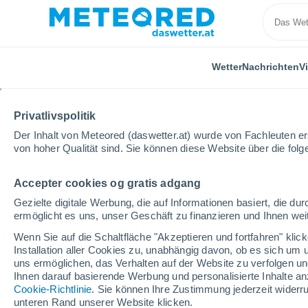
Wetter
Nachrichten
V
Privatlivspolitik
Der Inhalt von Meteored (daswetter.at) wurde von Fachleuten erst
von hoher Qualität sind. Sie können diese Website über die fol
Accepter cookies og gratis adgang
Home
Vereinigtes Königreich
West Midlands
Le
Gezielte digitale Werbung, die auf Informationen basiert, die 
ermöglicht es uns, unser Geschäft zu finanzieren und Ihnen weit
Das Wetter für Ledbury
Wenn Sie auf die Schaltfläche "Akzeptieren und fortfahren" kli
Installation aller Cookies zu, unabhängig davon, ob es sich um 
13:56
Freitag
uns ermöglichen, das Verhalten auf der Website zu verfolgen und
Ihnen darauf basierende Werbung und personalisierte Inhalte an
Cookie-Richtlinie
. Sie können Ihre Zustimmung jederzeit widerru
vereinzelt Wolken
unteren Rand unserer Website klicken.