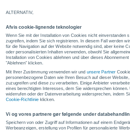
22°
ALTERNATIV,
Südweste
Afvis cookie-lignende teknologier
gefühlte Temperatur 22°
5
-
20 km/
Wenn Sie mit der Installation von Cookies nicht einverstanden s
zugreifen, indem Sie sich registrieren. In diesem Fall werden wir
für die Navigation auf der Website notwendig sind, aber keine
oder personalisierten Inhalten verwenden, obwohl Sie allgemein
Astronomie
Installation von Cookies ablehnen und über dieses Abonnement a
Alarm im Weltraum: Der private Satellit, der z
Rettung des Swift-Teleskops der NASA entsan
"Ablehnen" klicken.
wurde
Mit Ihrer Zustimmung verwenden wir und
unsere Partner
Cookie
Wetter 1 - 7 Tage
Aktuell
Vorhersagekarte für die 
personenbezogene Daten wie Ihren Besuch auf dieser Website,
zuzugreifen und diese zu verarbeiten. Einige Anbieter verarbe
eines berechtigten Interesses, dem Sie widersprechen können. 
widerrufen oder der Datenverarbeitung widersprechen, indem Sie
Morgen
Sonntag
Cookie-Richtlinie
Heute
klicken.
8. Aug
9. Aug
7. Aug
Vi og vores partnere gør følgende under databehandli
Speichern von oder Zugriff auf Informationen auf einem Endger
Werbeanzeigen, erstellung von Profilen für personalisierte Wer