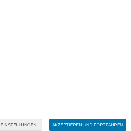
Mondkalender
Mo
Di
Mi
Do
Fr
Sa
So
7
8
9
10
11
12
13
14
15
16
17
18
19
20
EINSTELLUNGEN
AKZEPTIEREN UND FORTFAHREN