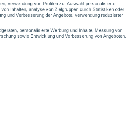
ten, verwendung von Profilen zur Auswahl personalisierter
on Inhalten, analyse von Zielgruppen durch Statistiken oder
27°
/
15°
30°
/
14°
32°
/
16°
32°
/
18°
ung und Verbesserung der Angebote, verwendung reduzierter
-
28
km/h
14
-
34
km/h
15
-
33
km/h
10
-
33
km/h
dgeräten, personalisierte Werbung und Inhalte, Messung von
forschung sowie Entwicklung und Verbesserung von Angeboten.
ust
en
Südwesten
5 mäßig
5
-
20 km/h
LSF:
6-10
en
Westen
4 mäßig
6
-
19 km/h
LSF:
6-10
Westen
3 mäßig
6
-
20 km/h
LSF:
6-10
en
Westen
2 niedrig
7
-
19 km/h
LSF:
nein