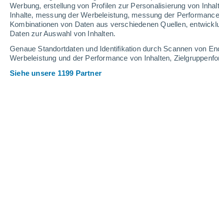
Werbung, erstellung von Profilen zur Personalisierung von Inhal
Inhalte, messung der Werbeleistung, messung der Performance v
25°
/
11°
27°
/
13°
24°
/
8°
Kombinationen von Daten aus verschiedenen Quellen, entwickl
Daten zur Auswahl von Inhalten.
13
-
28
km/h
17
-
34
km/h
13
9
-
20
km/h
Genaue Standortdaten und Identifikation durch Scannen von En
Werbeleistung und der Performance von Inhalten, Zielgruppen
Siehe unsere 1199 Partner
Das Wetter für Ledbury Heute
, 7. Aug
vereinzelt Wolk
22°
14:00
gefühlte T.
22°
vereinzelt Wolk
23°
15:00
gefühlte T.
25°
klar
23°
16:00
gefühlte T.
25°
vereinzelt Wolk
23°
17:00
gefühlte T.
25°