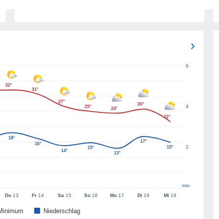
6
32°
31°
27°
26°
4
25°
24°
22°
18°
17°
16°
2
15°
15°
14°
13°
mm
Do
13
Fr
14
Sa
15
So
16
Mo
17
Di
18
Mi
19
Minimum
Niederschlag