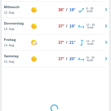
Mittwoch
8
-
28
36°
/
19°
km/h
12. Aug
IV,
kie-
Donnerstag
12
-
33
37°
/
19°
km/h
13. Aug
er
it der
Freitag
13
-
27
37°
/
21°
n von
km/h
14. Aug
cht
den sind,
Samstag
11
-
34
 weiterhin
37°
/
20°
km/h
15. Aug
 Website
t
 indem Sie
ieren. In
l werden
über
, dass wir
s
, die für die
auf der
twendig