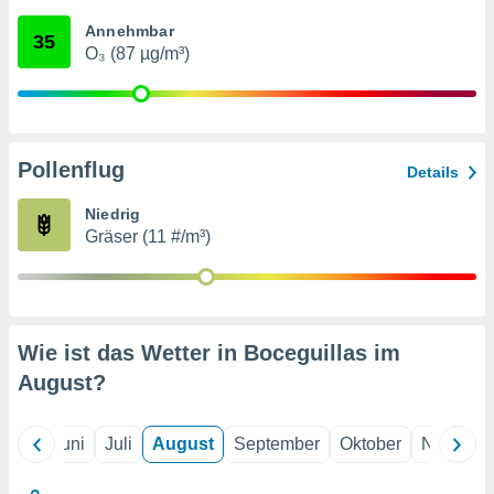
von
Annehmbar
35
erte
O₃ (87 µg/m³)
verwendung
n zur
erter
rstellung
Pollenflug
n zur
Details
ierung von
verwendung
Niedrig
n zur
Gräser (11 #/m³)
erter
essung der
ung,
er
Wie ist das Wetter in Boceguillas im
ce von
analyse von
August
?
n durch
 oder
onen von
Mai
Juni
Juli
August
September
Oktober
Novembe
nen