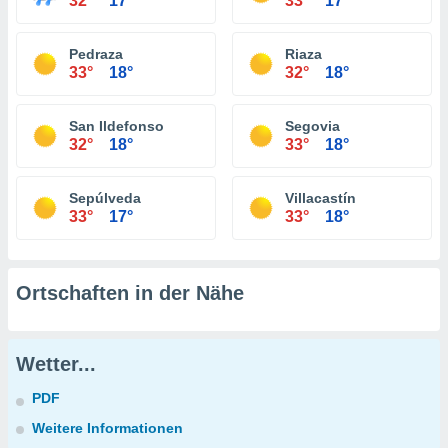
32°
17°
33°
17°
Pedraza
Riaza
33°
18°
32°
18°
San Ildefonso
Segovia
32°
18°
33°
18°
Sepúlveda
Villacastín
33°
17°
33°
18°
Ortschaften in der Nähe
Wetter...
PDF
Weitere Informationen