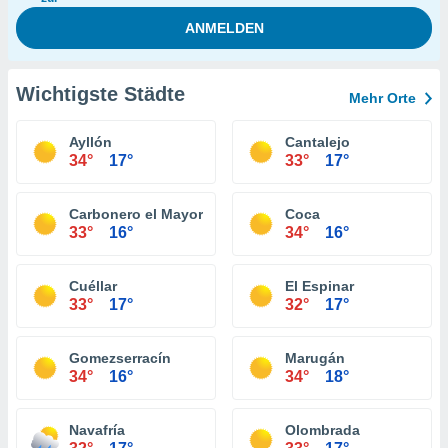
Wichtigste Städte
Mehr Orte
Ayllón
Cantalejo
34°
17°
33°
17°
Carbonero el Mayor
Coca
33°
16°
34°
16°
Cuéllar
El Espinar
33°
17°
32°
17°
Gomezserracín
Marugán
34°
16°
34°
18°
Navafría
Olombrada