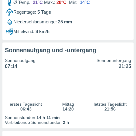
Ø Temp.:
21°C
Max.:
28°C
Min:
14°C
ntwicklung
serung der
Regentage:
5
Tage
g
Niederschlagsmenge:
25 mm
 Daten zur
Mittelwind:
8 km/h
n Inhalten.
ten und
Sonnenaufgang und -untergang
ion durch
on
Sonnenaufgang
Sonnenuntergang
,
07:14
21:25
erte
d Inhalte,
on
ung und der
ce von
erstes Tageslicht
Mittag
letztes Tageslicht
nforschung
06:43
14:20
21:56
icklung
serung von
Sonnenstunden
14 h 11 min
.
Verbleibende Sonnenstunden
2 h
sere 1199