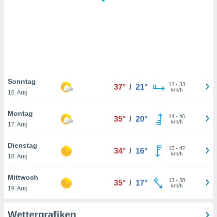
keine
r
analyse
nzeige von
der
erten
erwenden,
 nicht
Sonntag
12
-
33
37°
/
21°
erte
km/h
16. Aug
ehen
e können
Montag
14
-
46
ation von
35°
/
20°
km/h
17. Aug
lehnen und
s
t auf
Dienstag
15
-
42
34°
/
16°
site
km/h
18. Aug
 indem Sie
altfläche
Mittwoch
13
-
38
 klicken.
35°
/
17°
km/h
19. Aug
Zustimmung
wir und
Wettergrafiken
tner