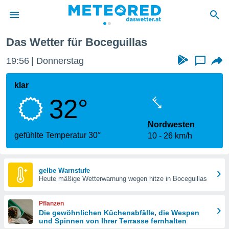
llas
Das Wetter für Boceguillas
politik
19:56
Donnerstag
...
von
at) wurde
klar
uten
32°
m
llen, dass
estellten
Nordwesten
nen von
gefühlte Temperatur 30°
10
26 km/h
tät sind.
 diese
er die
Optionen
gelbe Warnstufe
Heute mäßige Wetterwarnung wegen hitze in Boceguillas
 cookies
Pflanzen
s adgang
Die gewöhnlichen Küchenabfälle, die Wespen
und Spinnen von Ihrer Terrasse fernhalten
gitale