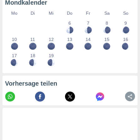
tner
Mondkalender
Mo
Di
Mi
Do
Fr
Sa
So
6
7
8
9
10
11
12
13
14
15
16
17
18
19
Vorhersage teilen