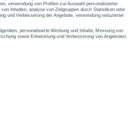
0.8 mm
ten, verwendung von Profilen zur Auswahl personalisierter
on Inhalten, analyse von Zielgruppen durch Statistiken oder
24°
/
16°
22°
/
13°
24°
/
11°
28°
/
13°
ung und Verbesserung der Angebote, verwendung reduzierter
-
37
km/h
15
-
32
km/h
13
-
27
km/h
13
-
31
km/h
dgeräten, personalisierte Werbung und Inhalte, Messung von
forschung sowie Entwicklung und Verbesserung von Angeboten.
gust
Nordwesten
1 niedrig
11
-
26 km/h
LSF:
nein
Nordwesten
1 niedrig
9
-
23 km/h
LSF:
nein
Nordwesten
0 niedrig
8
-
20 km/h
LSF:
nein
Nordwesten
0 niedrig
6
-
18 km/h
LSF:
nein