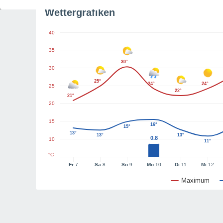
Wettergrafiken
40
35
30°
30
25°
24°
24°
25
22°
21°
20
15
16°
15°
13°
13°
13°
0.8
10
11°
°C
Fr
7
Sa
8
So
9
Mo
10
Di
11
Mi
12
Maximum