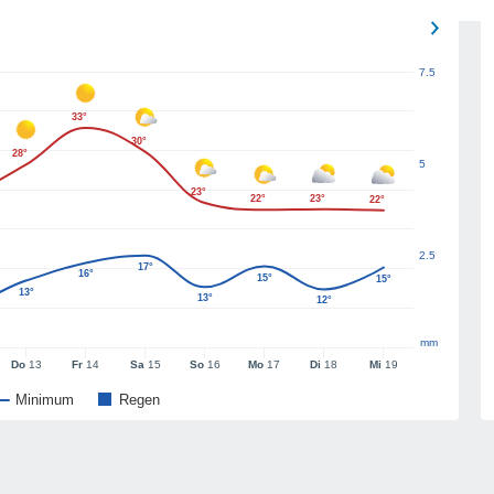
7.5
33°
30°
28°
5
23°
22°
23°
22°
2.5
17°
16°
15°
15°
13°
13°
12°
mm
Do
13
Fr
14
Sa
15
So
16
Mo
17
Di
18
Mi
19
Minimum
Regen