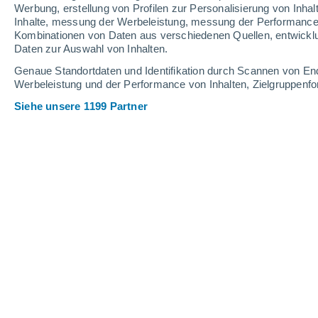
Werbung, erstellung von Profilen zur Personalisierung von Inhal
Inhalte, messung der Werbeleistung, messung der Performance v
25°
/
13°
30°
/
15°
21°
/
13°
Kombinationen von Daten aus verschiedenen Quellen, entwickl
Daten zur Auswahl von Inhalten.
9
-
21
km/h
15
-
32
km/h
17
14
-
31
km/h
Genaue Standortdaten und Identifikation durch Scannen von En
Werbeleistung und der Performance von Inhalten, Zielgruppen
Siehe unsere 1199 Partner
Das Wetter für Borgfeld Heute
, 7. Au
bedeckt
20°
17:00
gefühlte T.
20°
bedeckt
20°
18:00
gefühlte T.
20°
bedeckt
20°
19:00
gefühlte T.
20°
bedeckt
19°
20:00
gefühlte T.
19°