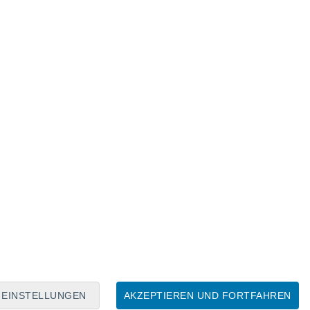
Mondkalender
Mo
Di
Mi
Do
Fr
Sa
So
7
8
9
10
11
12
13
14
15
16
17
18
19
20
EINSTELLUNGEN
AKZEPTIEREN UND FORTFAHREN