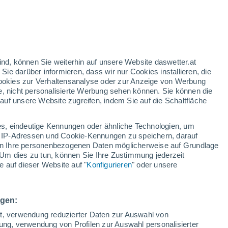
h
ind, können Sie weiterhin auf unsere Website daswetter.at
 Sie darüber informieren, dass wir nur Cookies installieren, die
 Cookies zur Verhaltensanalyse oder zur Anzeige von Werbung
e, nicht personalisierte Werbung sehen können. Sie können die
uf unsere Website zugreifen, indem Sie auf die Schaltfläche
ur
dt
s, eindeutige Kennungen oder ähnliche Technologien, um
n
Regenradar
Satelliten
Wettermodelle
 IP-Adressen und Cookie-Kennungen zu speichern, darauf
iten Ihre personenbezogenen Daten möglicherweise auf Grundlage
Um dies zu tun, können Sie Ihre Zustimmung jederzeit
 auf dieser Website auf "
Konfigurieren
" oder unsere
Montag
Dienstag
Mittwoch
Donnerstag
10. Aug
11. Aug
12. Aug
13. Aug
ngen:
ät, verwendung reduzierter Daten zur Auswahl von
bung, verwendung von Profilen zur Auswahl personalisierter
60%