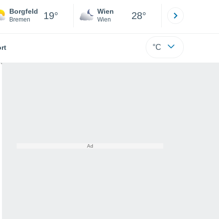
Borgfeld
Wien
Innsbruck
19°
28°
Bremen
Wien
Tirol
°C
rt