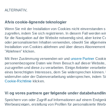
19°
ALTERNATIV,
Norden
Afvis cookie-lignende teknologier
gefühlte Temperatur 19°
5
-
13 km/
Wenn Sie mit der Installation von Cookies nicht einverstanden s
zugreifen, indem Sie sich registrieren. In diesem Fall werden wir
für die Navigation auf der Website notwendig sind, aber keine
oder personalisierten Inhalten verwenden, obwohl Sie allgemein
Astronomie
Installation von Cookies ablehnen und über dieses Abonnement a
Alarm im Weltraum: Der private Satellit, der z
Rettung des Swift-Teleskops der NASA entsan
"Ablehnen" klicken.
wurde
Mit Ihrer Zustimmung verwenden wir und
unsere Partner
Cookie
Wetter 1 - 7 Tage
Aktuell
Vorhersagekarte für Rege
personenbezogene Daten wie Ihren Besuch auf dieser Website,
zuzugreifen und diese zu verarbeiten. Einige Anbieter verarbe
eines berechtigten Interesses, dem Sie widersprechen können. 
widerrufen oder der Datenverarbeitung widersprechen, indem Sie
Morgen
Sonntag
Cookie-Richtlinie
Heute
klicken.
8. Aug
9. Aug
7. Aug
Vi og vores partnere gør følgende under databehandli
Speichern von oder Zugriff auf Informationen auf einem Endger
Werbeanzeigen, erstellung von Profilen für personalisierte Wer