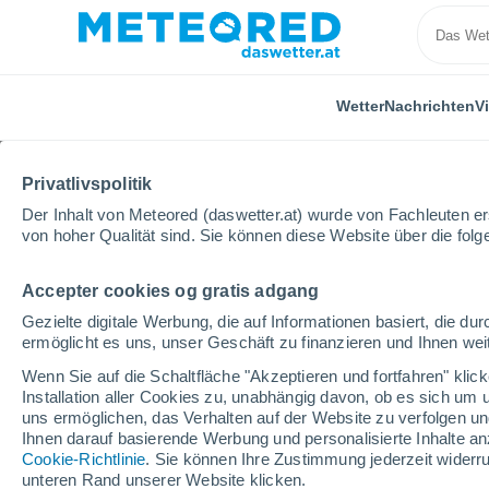
Wetter
Nachrichten
V
Privatlivspolitik
Der Inhalt von Meteored (daswetter.at) wurde von Fachleuten erst
von hoher Qualität sind. Sie können diese Website über die fol
Accepter cookies og gratis adgang
Home
Deutschland
Stadtstaat Bremen
Borgfeld
Gezielte digitale Werbung, die auf Informationen basiert, die 
ermöglicht es uns, unser Geschäft zu finanzieren und Ihnen weit
Das Wetter für Borgfel
Wenn Sie auf die Schaltfläche "Akzeptieren und fortfahren" kli
Installation aller Cookies zu, unabhängig davon, ob es sich um 
20:50
Freitag
uns ermöglichen, das Verhalten auf der Website zu verfolgen und
Ihnen darauf basierende Werbung und personalisierte Inhalte an
Cookie-Richtlinie
. Sie können Ihre Zustimmung jederzeit widerru
teilweise bewölkt
unteren Rand unserer Website klicken.