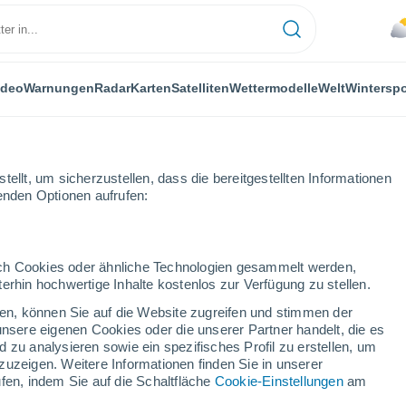
ideo
Warnungen
Radar
Karten
Satelliten
Wettermodelle
Welt
Winterspo
ellt, um sicherzustellen, dass die bereitgestellten Informationen
genden Optionen aufrufen:
durch Cookies oder ähnliche Technologien gesammelt werden,
erhin hochwertige Inhalte kostenlos zur Verfügung zu stellen.
d
cken, können Sie auf die Website zugreifen und stimmen der
unsere eigenen Cookies oder die unserer Partner handelt, die es
...
 zu analysieren sowie ein spezifisches Profil zu erstellen, um
zuzeigen. Weitere Informationen finden Sie in unserer
Stündlich
fen, indem Sie auf die Schaltfläche
Cookie-Einstellungen
am
Bewölkter Himmel für die
nächsten Stunden