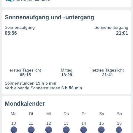
ntwicklung
serung der
Sonnenaufgang und -untergang
g
 Daten zur
Sonnenaufgang
Sonnenuntergang
n Inhalten.
05:56
21:01
ten und
ion durch
on
,
erte
erstes Tageslicht
Mittag
letztes Tageslicht
d Inhalte,
05:15
13:29
21:41
on
Sonnenstunden
15 h 5 min
ung und der
Verbleibende Sonnenstunden
6 h 56 min
ce von
nforschung
Mondkalender
icklung
serung von
Mo
Di
Mi
Do
Fr
Sa
So
.
10
11
12
13
14
15
16
sere 1199