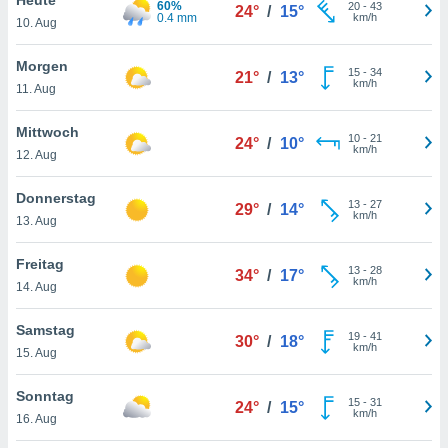
60%
okies oder
20
-
43
24°
/
15°
0.4 mm
km/h
10. Aug
 Partner
e es uns
n, das
Morgen
15
-
34
21°
/
13°
uf der
km/h
11. Aug
 verfolgen
lysieren
Mittwoch
10
-
21
24°
/
10°
km/h
12. Aug
s Profil zu
um Ihnen
ierende
Donnerstag
13
-
27
29°
/
14°
nd
km/h
13. Aug
erte Inhalte
. Weitere
Freitag
13
-
28
nen finden
34°
/
17°
km/h
14. Aug
rer
tlinie
. Sie
Samstag
e
19
-
41
30°
/
18°
km/h
 jederzeit
15. Aug
, indem Sie
altfläche
Sonntag
15
-
31
stellungen
24°
/
15°
km/h
16. Aug
n Rand
bsite