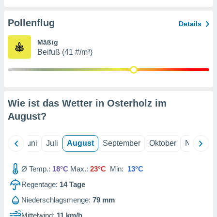
von
erte
Pollenflug
Details
verwendung
n zur
Mäßig
Beifuß (41 #/m³)
erter
rstellung
n zur
ierung von
verwendung
Wie ist das Wetter in Osterholz im
n zur
August
?
erter
essung der
ung,
Mai
Juni
Juli
August
September
Oktober
Novembe
er
ce von
analyse von
Ø Temp.:
18°C
Max.:
23°C
Min:
13°C
n durch
Regentage:
14
Tage
 oder
onen von
Niederschlagsmenge:
79 mm
nen
Mittelwind:
11 km/h