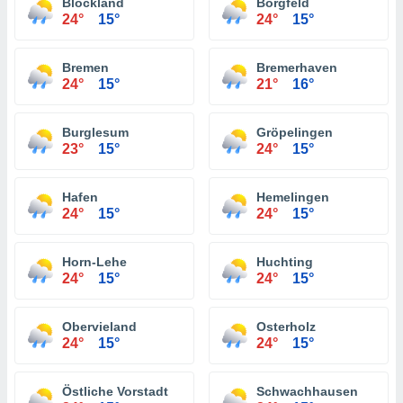
Blockland
Borgfeld
24°
15°
24°
15°
Bremen
Bremerhaven
24°
15°
21°
16°
Burglesum
Gröpelingen
23°
15°
24°
15°
Hafen
Hemelingen
24°
15°
24°
15°
Horn-Lehe
Huchting
24°
15°
24°
15°
Obervieland
Osterholz
24°
15°
24°
15°
Östliche Vorstadt
Schwachhausen