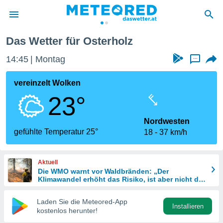
Das Wetter für Osterholz
politik
14:45
Montag
...
von
at) wurde
vereinzelt Wolken
uten
23°
m
llen, dass
estellten
Nordwesten
nen von
gefühlte Temperatur 25°
18
37 km/h
tät sind.
 diese
er die
Aktuell
Optionen
Die WMO warnt vor Waldbränden: „Der
Klimawandel erhöht das Risiko, ist aber nicht die
einzige Ursache“
 cookies
Laden Sie die Meteored-App
s adgang
Installieren
kostenlos herunter!
gitale