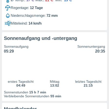
ntwicklung
serung der
Regentage:
12
Tage
Niederschlagsmenge:
72 mm
g
 Daten zur
Mittelwind:
14 km/h
n Inhalten.
Sonnenaufgang und -untergang
ten und
ion durch
Sonnenaufgang
Sonnenuntergang
on
05:29
20:35
,
erte
d Inhalte,
on
ung und der
ce von
erstes Tageslicht
Mittag
letztes Tageslicht
nforschung
04:49
13:02
21:15
icklung
Sonnenstunden
15 h 7 min
serung von
Verbleibende Sonnenstunden
55 min
.
sere 1199