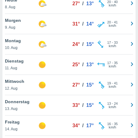
okies oder
20
-
40
27°
/
13°
km/h
8. Aug
 Partner
e es uns
n, das
Morgen
20
-
41
31°
/
14°
uf der
km/h
9. Aug
 verfolgen
lysieren
Montag
17
-
33
24°
/
15°
km/h
10. Aug
s Profil zu
um Ihnen
ierende
Dienstag
17
-
35
25°
/
13°
nd
km/h
11. Aug
erte Inhalte
. Weitere
Mittwoch
19
-
41
nen finden
27°
/
15°
km/h
12. Aug
rer
tlinie
. Sie
Donnerstag
e
13
-
24
33°
/
15°
km/h
 jederzeit
13. Aug
, indem Sie
altfläche
Freitag
16
-
35
stellungen
34°
/
17°
km/h
14. Aug
n Rand
bsite