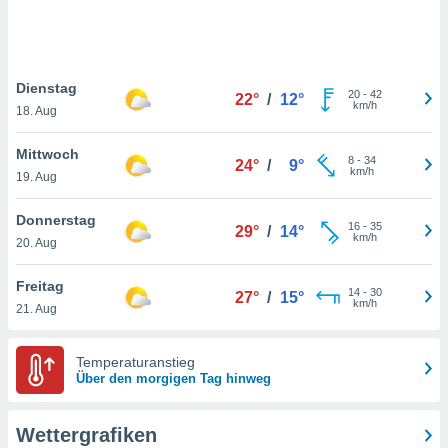
keine
r
analyse
nzeige von
Dienstag
der
20
-
42
22°
/
12°
km/h
erten
18. Aug
erwenden,
Mittwoch
8
-
34
24°
/
9°
 nicht
km/h
19. Aug
erte
ehen
Donnerstag
e können
16
-
35
29°
/
14°
km/h
ation von
20. Aug
lehnen und
s
Freitag
14
-
30
27°
/
15°
t auf
km/h
21. Aug
site
 indem Sie
altfläche
Temperaturanstieg
 klicken.
Über den morgigen Tag hinweg
Zustimmung
wir und
Wettergrafiken
tner