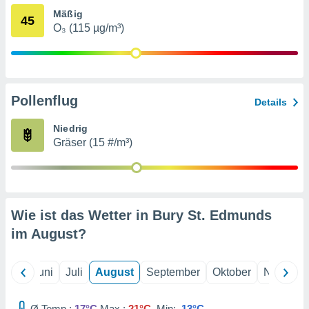
von
Mäßig
45
erte
O₃ (115 µg/m³)
verwendung
n zur
erter
rstellung
Pollenflug
Details
n zur
ierung von
Niedrig
verwendung
Gräser (15 #/m³)
n zur
erter
essung der
ung,
er
Wie ist das Wetter in Bury St. Edmunds
ce von
im
August
?
analyse von
n durch
 oder
Mai
Juni
Juli
August
September
Oktober
Novembe
onen von
nen
Ø Temp.:
17°C
Max.:
21°C
Min:
13°C