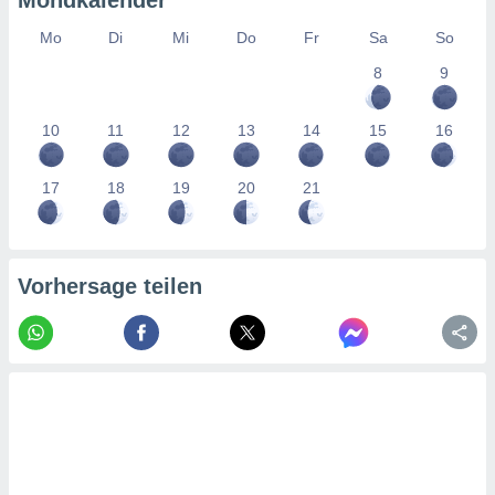
Mondkalender
tner
Mo
Di
Mi
Do
Fr
Sa
So
8
9
10
11
12
13
14
15
16
17
18
19
20
21
Vorhersage teilen