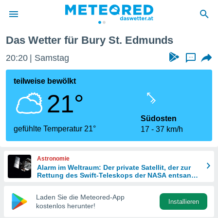
munds
Das Wetter für Bury St. Edmunds
politik
20:20
Samstag
...
von
at) wurde
teilweise bewölkt
uten
21°
m
llen, dass
estellten
Südosten
nen von
gefühlte Temperatur 21°
17
37 km/h
tät sind.
 diese
er die
Astronomie
Optionen
Alarm im Weltraum: Der private Satellit, der zur
Rettung des Swift-Teleskops der NASA entsandt
wurde
 cookies
Laden Sie die Meteored-App
s adgang
Installieren
kostenlos herunter!
gitale