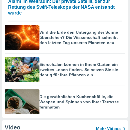
Alarm im Weltraum: Der private Satellit, der zur
Rettung des Swift-Teleskops der NASA entsandt
wurde
Wird die Erde den Untergang der Sonne
überstehen? Die Wissenschaft schreibt
den letzten Tag unseres Planeten neu
Eierschalen können in Ihrem Garten ein
zweites Leben finden: So setzen Sie sie
richtig für Ihre Pflanzen ein
Die gewöhnlichen Küchenabfälle, die
Wespen und Spinnen von Ihrer Terrasse
fernhalten
Video
Mehr Videos