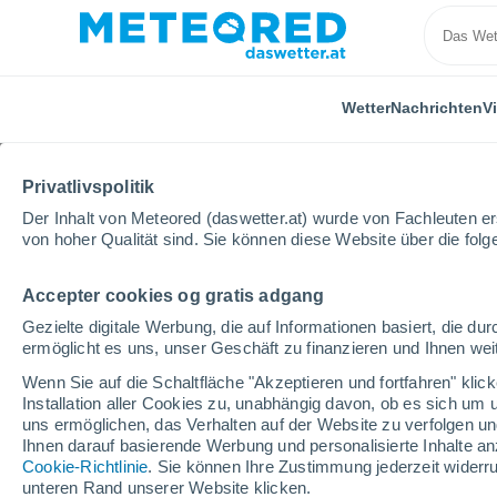
Wetter
Nachrichten
V
Privatlivspolitik
Der Inhalt von Meteored (daswetter.at) wurde von Fachleuten erst
von hoher Qualität sind. Sie können diese Website über die fol
Accepter cookies og gratis adgang
Home
Vereinigtes Königreich
East of England
C
Gezielte digitale Werbung, die auf Informationen basiert, die 
ermöglicht es uns, unser Geschäft zu finanzieren und Ihnen weit
Das Wetter für Colches
Wenn Sie auf die Schaltfläche "Akzeptieren und fortfahren" kli
Installation aller Cookies zu, unabhängig davon, ob es sich um 
13:30
Freitag
uns ermöglichen, das Verhalten auf der Website zu verfolgen und
Ihnen darauf basierende Werbung und personalisierte Inhalte an
Cookie-Richtlinie
. Sie können Ihre Zustimmung jederzeit widerru
vereinzelt Wolken
unteren Rand unserer Website klicken.