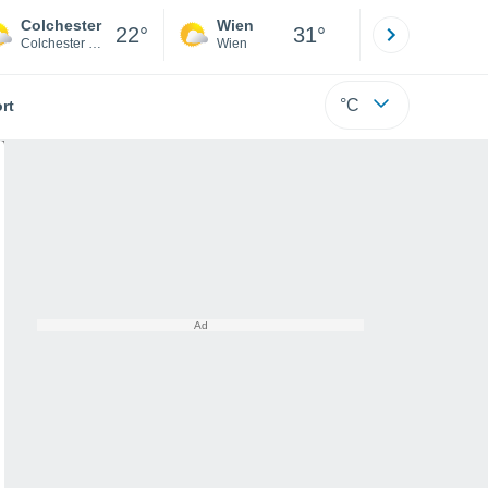
Colchester
Wien
Innsbruck
22°
31°
Colchester District
Wien
Tirol
°C
rt