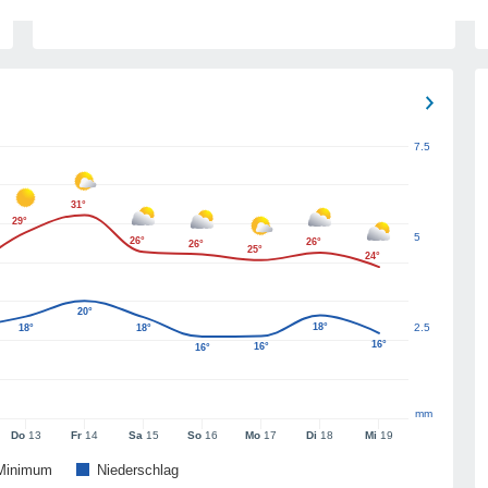
7.5
31°
29°
5
26°
26°
26°
25°
24°
20°
18°
2.5
18°
18°
16°
16°
16°
mm
Do
13
Fr
14
Sa
15
So
16
Mo
17
Di
18
Mi
19
Minimum
Niederschlag