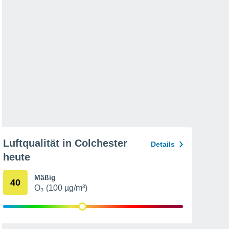
Luftqualität in Colchester
Details
heute
Mäßig
40
O₃ (100 µg/m³)