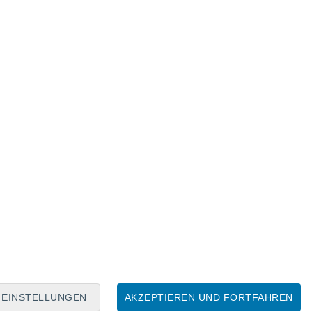
Mondkalender
Mo
Di
Mi
Do
Fr
Sa
So
7
8
9
10
11
12
13
14
15
16
17
18
19
20
EINSTELLUNGEN
AKZEPTIEREN UND FORTFAHREN