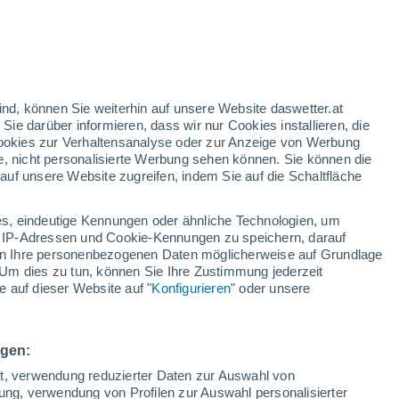
/h
ind, können Sie weiterhin auf unsere Website daswetter.at
 Sie darüber informieren, dass wir nur Cookies installieren, die
 Cookies zur Verhaltensanalyse oder zur Anzeige von Werbung
e, nicht personalisierte Werbung sehen können. Sie können die
uf unsere Website zugreifen, indem Sie auf die Schaltfläche
ur
dt
s, eindeutige Kennungen oder ähnliche Technologien, um
Bewölkung
Regenradar
Satelliten
Wettermodelle
 IP-Adressen und Cookie-Kennungen zu speichern, darauf
iten Ihre personenbezogenen Daten möglicherweise auf Grundlage
Um dies zu tun, können Sie Ihre Zustimmung jederzeit
 auf dieser Website auf "
Konfigurieren
" oder unsere
Montag
Dienstag
Mittwoch
Donnerstag
10. Aug
11. Aug
12. Aug
13. Aug
ngen:
ät, verwendung reduzierter Daten zur Auswahl von
bung, verwendung von Profilen zur Auswahl personalisierter