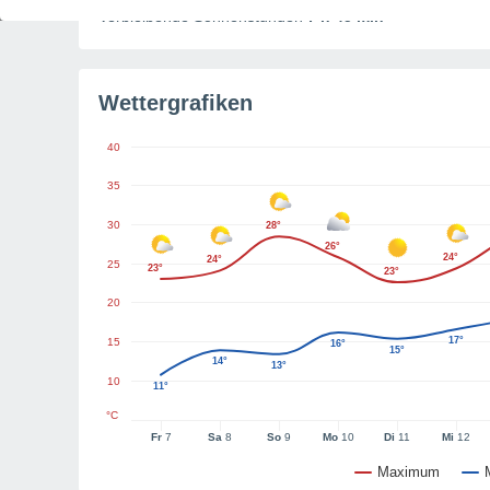
Verbleibende Sonnenstunden
7 h 45 min
Wettergrafiken
40
35
30
28°
26°
24°
24°
25
23°
23°
20
17°
15
16°
15°
14°
13°
10
11°
°C
Fr
7
Sa
8
So
9
Mo
10
Di
11
Mi
12
Maximum