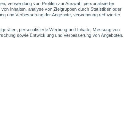
ten, verwendung von Profilen zur Auswahl personalisierter
on Inhalten, analyse von Zielgruppen durch Statistiken oder
26°
/
16°
23°
/
15°
24°
/
17°
29°
/
18°
ung und Verbesserung der Angebote, verwendung reduzierter
-
39
km/h
18
-
39
km/h
19
-
39
km/h
13
-
29
km/h
dgeräten, personalisierte Werbung und Inhalte, Messung von
forschung sowie Entwicklung und Verbesserung von Angeboten.
August
en
Südosten
5 mäßig
14
-
33 km/h
LSF:
6-10
en
Südosten
4 mäßig
14
-
34 km/h
LSF:
6-10
en
Südosten
3 mäßig
15
-
33 km/h
LSF:
6-10
Südosten
2 niedrig
16
-
36 km/h
LSF:
nein