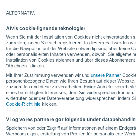
22°
ALTERNATIV,
Südosten
Afvis cookie-lignende teknologier
gefühlte Temperatur 25°
14
-
33 km
Wenn Sie mit der Installation von Cookies nicht einverstanden s
zugreifen, indem Sie sich registrieren. In diesem Fall werden wir
für die Navigation auf der Website notwendig sind, aber keine
oder personalisierten Inhalten verwenden, obwohl Sie allgemein
Astronomie
Installation von Cookies ablehnen und über dieses Abonnement a
Alarm im Weltraum: Der private Satellit, der z
Rettung des Swift-Teleskops der NASA entsan
"Ablehnen" klicken.
wurde
Mit Ihrer Zustimmung verwenden wir und
unsere Partner
Cookie
Wetter 1 - 7 Tage
Aktuell
Vorhersagekarte für die 
personenbezogene Daten wie Ihren Besuch auf dieser Website,
zuzugreifen und diese zu verarbeiten. Einige Anbieter verarbe
eines berechtigten Interesses, dem Sie widersprechen können. 
widerrufen oder der Datenverarbeitung widersprechen, indem Sie
Morgen
Sonntag
Cookie-Richtlinie
Heute
klicken.
8. Aug
9. Aug
7. Aug
Vi og vores partnere gør følgende under databehandli
Speichern von oder Zugriff auf Informationen auf einem Endger
Werbeanzeigen, erstellung von Profilen für personalisierte Wer