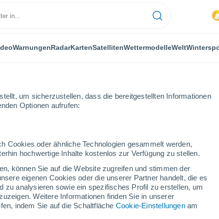
ideo
Warnungen
Radar
Karten
Satelliten
Wettermodelle
Welt
Winterspo
ellt, um sicherzustellen, dass die bereitgestellten Informationen
genden Optionen aufrufen:
olchester
durch Cookies oder ähnliche Technologien gesammelt werden,
erhin hochwertige Inhalte kostenlos zur Verfügung zu stellen.
ter
cken, können Sie auf die Website zugreifen und stimmen der
unsere eigenen Cookies oder die unserer Partner handelt, die es
...
 zu analysieren sowie ein spezifisches Profil zu erstellen, um
zuzeigen. Weitere Informationen finden Sie in unserer
Stündlich
fen, indem Sie auf die Schaltfläche
Cookie-Einstellungen
am
Bewölkte Abschnitte in den
nächsten Stunden