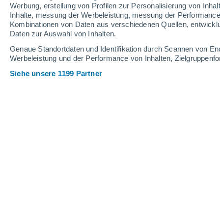
Werbung, erstellung von Profilen zur Personalisierung von Inhal
Inhalte, messung der Werbeleistung, messung der Performance v
24°
/
14°
28°
/
13°
23°
/
11°
Kombinationen von Daten aus verschiedenen Quellen, entwickl
Daten zur Auswahl von Inhalten.
20
-
42
km/h
14
-
35
km/h
17
16
-
36
km/h
Genaue Standortdaten und Identifikation durch Scannen von En
Werbeleistung und der Performance von Inhalten, Zielgruppen
Siehe unsere 1199 Partner
Das Wetter für Colchester Heute
, 7. 
vereinzelt Wolk
22°
14:00
gefühlte T.
25°
vereinzelt Wolk
23°
15:00
gefühlte T.
25°
vereinzelt Wolk
22°
16:00
gefühlte T.
25°
klar
22°
17:00
gefühlte T.
22°