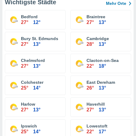
Wichtigste Städte
Mehr Orte
Bedford
Braintree
27°
12°
27°
13°
Bury St. Edmunds
Cambridge
27°
13°
28°
13°
Chelmsford
Clacton-on-Sea
27°
13°
22°
18°
Colchester
East Dereham
25°
14°
26°
13°
Harlow
Haverhill
27°
13°
27°
13°
Ipswich
Lowestoft
25°
14°
22°
17°