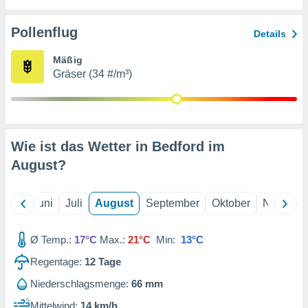
von
erte
Pollenflug
Details
verwendung
n zur
Mäßig
Gräser (34 #/m³)
erter
rstellung
n zur
ierung von
verwendung
Wie ist das Wetter in Bedford im
n zur
August
?
erter
essung der
ung,
Mai
Juni
Juli
August
September
Oktober
Novembe
er
ce von
analyse von
Ø Temp.:
17°C
Max.:
21°C
Min:
13°C
n durch
Regentage:
12
Tage
 oder
onen von
Niederschlagsmenge:
66 mm
nen
Mittelwind:
14 km/h