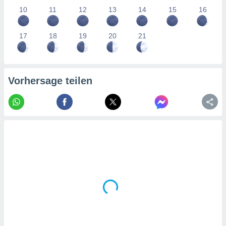
tner
10
11
12
13
14
15
16
17
18
19
20
21
Vorhersage teilen