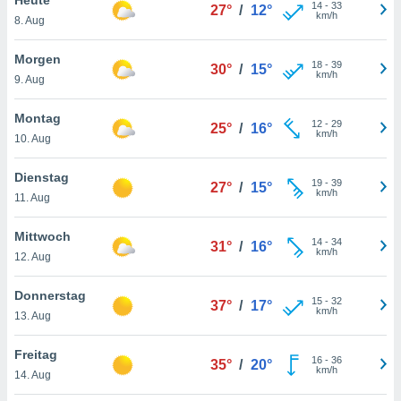
okies oder
14
-
33
27°
/
12°
km/h
8. Aug
 Partner
e es uns
n, das
Morgen
18
-
39
30°
/
15°
uf der
km/h
9. Aug
 verfolgen
lysieren
Montag
12
-
29
25°
/
16°
km/h
10. Aug
s Profil zu
um Ihnen
ierende
Dienstag
19
-
39
27°
/
15°
nd
km/h
11. Aug
erte Inhalte
. Weitere
Mittwoch
14
-
34
nen finden
31°
/
16°
km/h
12. Aug
rer
tlinie
. Sie
Donnerstag
e
15
-
32
37°
/
17°
km/h
 jederzeit
13. Aug
, indem Sie
altfläche
Freitag
16
-
36
stellungen
35°
/
20°
km/h
14. Aug
n Rand
bsite