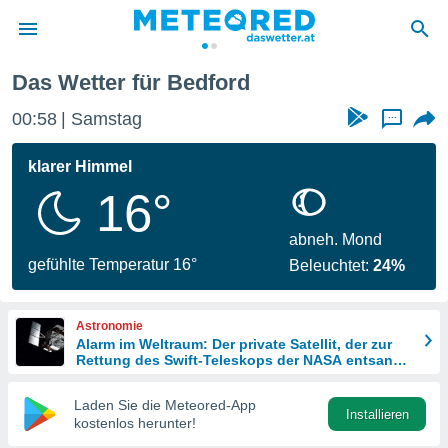
Das Wetter für Bedford
politik
00:58
Samstag
...
von
at) wurde
klarer Himmel
uten
16°
m
llen, dass
estellten
abneh. Mond
nen von
gefühlte Temperatur 16°
Beleuchtet:
24%
tät sind.
 diese
er die
Astronomie
Optionen
Alarm im Weltraum: Der private Satellit, der zur
Rettung des Swift-Teleskops der NASA entsandt
wurde
 cookies
Laden Sie die Meteored-App
s adgang
Installieren
kostenlos herunter!
gitale