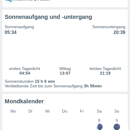
ntwicklung
serung der
Sonnenaufgang und -untergang
g
 Daten zur
Sonnenaufgang
Sonnenuntergang
n Inhalten.
05:34
20:39
ten und
ion durch
on
,
erte
erstes Tageslicht
Mittag
letztes Tageslicht
d Inhalte,
04:54
13:07
21:19
on
Sonnenstunden
15 h 6 min
ung und der
Verbleibende Zeit bis zum Sonnenaufgang
3h 56min
ce von
nforschung
Mondkalender
icklung
serung von
Mo
Di
Mi
Do
Fr
Sa
So
.
8
9
sere 1199