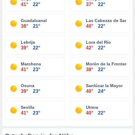
41°
22°
37°
22°
Guadalcanal
Las Cabezas de San Ju
38°
21°
40°
22°
Lebrija
Lora del Río
39°
22°
42°
22°
Marchena
Morón de la Frontera
41°
23°
38°
22°
Osuna
Sanlúcar la Mayor
39°
23°
40°
24°
Sevilla
Utrera
41°
23°
40°
22°