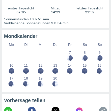
von
erstes Tageslicht
Mittag
letztes Tageslicht
erte
07:05
14:29
21:52
verwendung
Sonnenstunden
13 h 51 min
n zur
Verbleibende Sonnenstunden
9 h 34 min
erter
rstellung
Mondkalender
n zur
ierung von
Mo
Di
Mi
Do
Fr
Sa
So
verwendung
n zur
7
8
9
erter
10
11
12
13
14
15
16
essung der
ung,
er
17
18
19
20
ce von
analyse von
n durch
 oder
onen von
Vorhersage teilen
nen