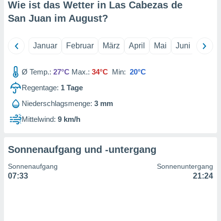
 jederzeit
Wie ist das Wetter in Las Cabezas de
oder der
San Juan im
August
?
beitung
hen, indem
ser
Januar
Februar
März
April
Mai
Juni
Juli
f "
en
" oder
Ø Temp.:
27°C
Max.:
34°C
Min:
20°C
tlinie
Regentage:
1
Tage
Niederschlagsmenge:
3 mm
es
gør
Mittelwind:
9 km/h
 under
ndlingen:
von oder
Sonnenaufgang und -untergang
nen auf
Sonnenaufgang
Sonnenuntergang
erät,
07:33
21:24
g
 Daten zur
on
igen,