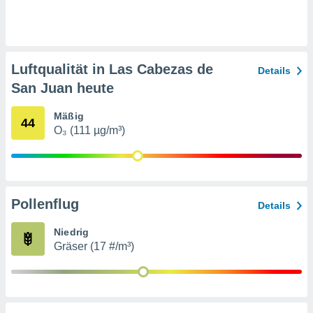
indeutige
 oder
en, um
ezogene
Luftqualität in Las Cabezas de
Details
Ihren
San Juan heute
 dieser
P-Adressen
Mäßig
-
44
 zu
O₃ (111 µg/m³)
 darauf
n und diese
ten. Einige
rarbeiten
Pollenflug
Details
ezogenen
icherweise
Niedrig
age eines
Gräser (17 #/m³)
en
, dem Sie
hen
 dies zu
 Sie Ihre