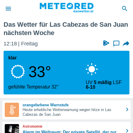
 de San Juan
Nächste Woche
Das Wetter für Las Cabezas de San Juan
politik
nächsten Woche
von
12:18
Freitag
...
at) wurde
uten
klar
m
llen, dass
33°
estellten
nen von
tät sind.
UV
5 mäßig
LSF
gefühlte Temperatur 32°
 diese
6-10
er die
Optionen
orangefarbene Warnstufe
Heute erhebliche Wetterwarnung wegen hitze in Las
Cabezas de San Juan
 cookies
s adgang
Astronomie
gitale
Alarm im Weltraum: Der private Satellit, der zur