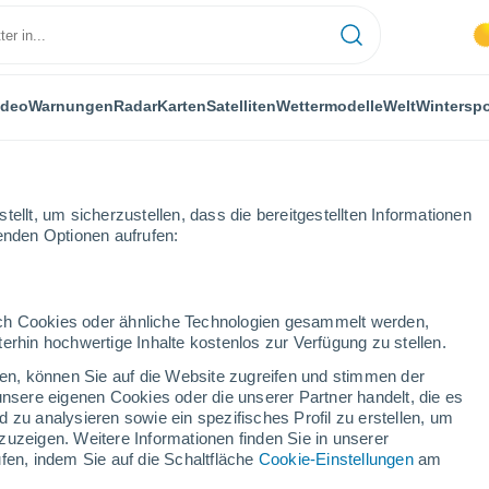
ideo
Warnungen
Radar
Karten
Satelliten
Wettermodelle
Welt
Winterspo
ellt, um sicherzustellen, dass die bereitgestellten Informationen
genden Optionen aufrufen:
ora del Río
durch Cookies oder ähnliche Technologien gesammelt werden,
erhin hochwertige Inhalte kostenlos zur Verfügung zu stellen.
 Río
cken, können Sie auf die Website zugreifen und stimmen der
unsere eigenen Cookies oder die unserer Partner handelt, die es
...
 zu analysieren sowie ein spezifisches Profil zu erstellen, um
zuzeigen. Weitere Informationen finden Sie in unserer
Stündlich
fen, indem Sie auf die Schaltfläche
Cookie-Einstellungen
am
Klarer Himmel in den nächsten
Stunden