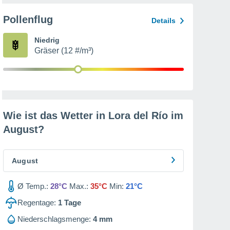
Pollenflug
Details
Niedrig
Gräser (12 #/m³)
Wie ist das Wetter in Lora del Río im
August
?
August
Ø Temp.:
28°C
Max.:
35°C
Min:
21°C
Regentage:
1
Tage
Niederschlagsmenge:
4 mm