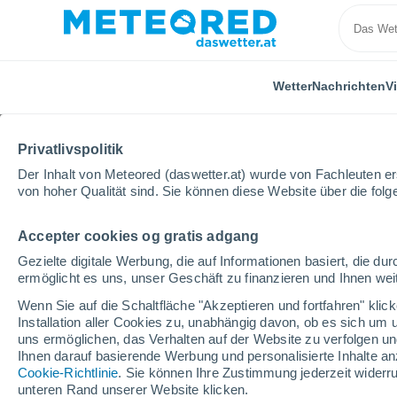
Wetter
Nachrichten
V
Privatlivspolitik
Der Inhalt von Meteored (daswetter.at) wurde von Fachleuten erst
von hoher Qualität sind. Sie können diese Website über die fol
Accepter cookies og gratis adgang
Home
Spanien
Andalusien
Provinz Sevilla
L
Gezielte digitale Werbung, die auf Informationen basiert, die 
ermöglicht es uns, unser Geschäft zu finanzieren und Ihnen weit
Das Wetter für Lora del
Wenn Sie auf die Schaltfläche "Akzeptieren und fortfahren" kli
Installation aller Cookies zu, unabhängig davon, ob es sich um 
08:10
Freitag
uns ermöglichen, das Verhalten auf der Website zu verfolgen und
Ihnen darauf basierende Werbung und personalisierte Inhalte an
Cookie-Richtlinie
. Sie können Ihre Zustimmung jederzeit widerru
klar
unteren Rand unserer Website klicken.