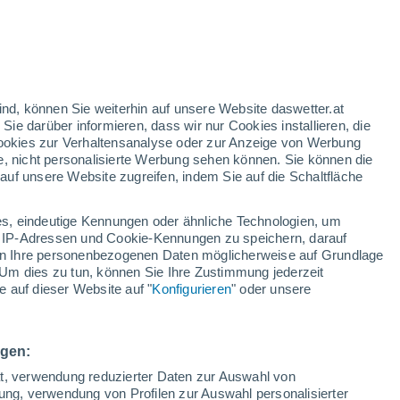
gelbe Warnstufe
Heute mäßige Wetterwarnung wegen
hitze in Lora del Río
n
ind, können Sie weiterhin auf unsere Website daswetter.at
 Sie darüber informieren, dass wir nur Cookies installieren, die
 Cookies zur Verhaltensanalyse oder zur Anzeige von Werbung
e, nicht personalisierte Werbung sehen können. Sie können die
uf unsere Website zugreifen, indem Sie auf die Schaltfläche
n und
s, eindeutige Kennungen oder ähnliche Technologien, um
Temperaturen
Regenradar
Satelliten
Wettermodelle
 IP-Adressen und Cookie-Kennungen zu speichern, darauf
iten Ihre personenbezogenen Daten möglicherweise auf Grundlage
Um dies zu tun, können Sie Ihre Zustimmung jederzeit
 auf dieser Website auf "
Konfigurieren
" oder unsere
Montag
Dienstag
Mittwoch
Donnerstag
10. Aug
11. Aug
12. Aug
13. Aug
ngen:
ät, verwendung reduzierter Daten zur Auswahl von
bung, verwendung von Profilen zur Auswahl personalisierter