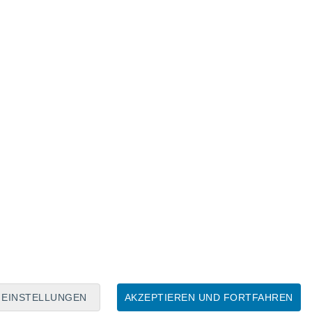
Mondkalender
Mo
Di
Mi
Do
Fr
Sa
So
7
8
9
10
11
12
13
14
15
16
17
18
19
20
EINSTELLUNGEN
AKZEPTIEREN UND FORTFAHREN