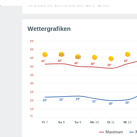
Verbleibende Sonnenstunden
13 h 42 min
Wettergrafiken
55
50
45
42°
42°
41°
40°
40°
39°
40
35
30
25
23°
22°
20
22°
21°
20°
20°
15
°C
Fr
7
Sa
8
So
9
Mo
10
Di
11
Mi
12
Maximum