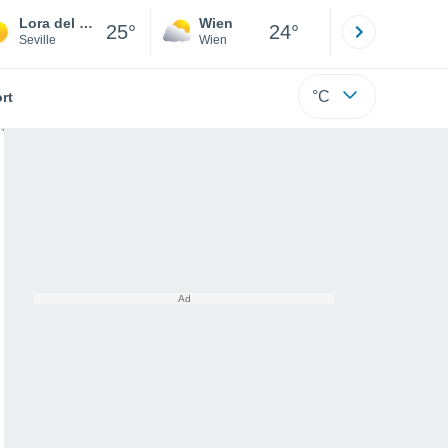
Lora del Río
Wien
Innsbruck
25°
24°
Seville
Wien
Tirol
°C
rt