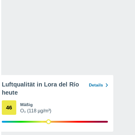
Luftqualität in Lora del Río
Details
heute
Mäßig
46
O₃ (118 µg/m³)