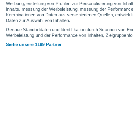
Werbung, erstellung von Profilen zur Personalisierung von Inhal
Inhalte, messung der Werbeleistung, messung der Performance v
42°
/
22°
40°
/
23°
41°
/
22°
Kombinationen von Daten aus verschiedenen Quellen, entwickl
Daten zur Auswahl von Inhalten.
16
-
33
km/h
17
-
38
km/h
14
13
-
32
km/h
Genaue Standortdaten und Identifikation durch Scannen von En
Werbeleistung und der Performance von Inhalten, Zielgruppen
Siehe unsere 1199 Partner
Das Wetter für Lora del Río Heute
, 7
klar
23°
08:00
gefühlte T.
25°
klar
25°
09:00
gefühlte T.
26°
klar
29°
10:00
gefühlte T.
28°
klar
32°
11:00
gefühlte T.
31°