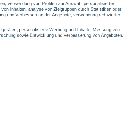
ten, verwendung von Profilen zur Auswahl personalisierter
on Inhalten, analyse von Zielgruppen durch Statistiken oder
40°
/
21°
39°
/
20°
42°
/
20°
44°
/
24°
ung und Verbesserung der Angebote, verwendung reduzierter
-
34
km/h
12
-
31
km/h
9
-
23
km/h
10
-
29
km/h
dgeräten, personalisierte Werbung und Inhalte, Messung von
forschung sowie Entwicklung und Verbesserung von Angeboten.
. August
Nordosten
0 niedrig
5
-
8 km/h
LSF:
nein
Nordosten
1 niedrig
6
-
12 km/h
LSF:
nein
Nordosten
2 niedrig
4
-
13 km/h
LSF:
nein
Osten
3 mäßig
6
-
18 km/h
LSF:
6-10