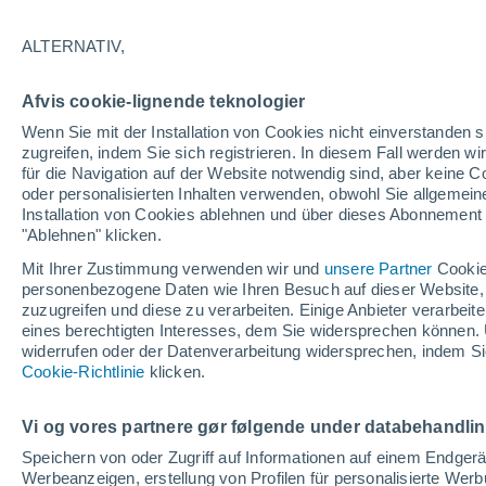
23°
ALTERNATIV,
Nordoste
Afvis cookie-lignende teknologier
gefühlte Temperatur 25°
5
-
8 km/h
Wenn Sie mit der Installation von Cookies nicht einverstanden s
zugreifen, indem Sie sich registrieren. In diesem Fall werden wir
für die Navigation auf der Website notwendig sind, aber keine
oder personalisierten Inhalten verwenden, obwohl Sie allgemein
Pflanzen
Installation von Cookies ablehnen und über dieses Abonnement a
Die gewöhnlichen Küchenabfälle, die Wespe
Spinnen von Ihrer Terrasse fernhalten
"Ablehnen" klicken.
Mit Ihrer Zustimmung verwenden wir und
unsere Partner
Cookie
Wetter 1 - 7 Tage
Aktuell
Vorhersagekarte für die 
personenbezogene Daten wie Ihren Besuch auf dieser Website,
zuzugreifen und diese zu verarbeiten. Einige Anbieter verarbe
eines berechtigten Interesses, dem Sie widersprechen können. 
widerrufen oder der Datenverarbeitung widersprechen, indem Sie
Morgen
Sonntag
Cookie-Richtlinie
Heute
klicken.
8. Aug
9. Aug
7. Aug
Vi og vores partnere gør følgende under databehandli
Speichern von oder Zugriff auf Informationen auf einem Endger
Werbeanzeigen, erstellung von Profilen für personalisierte Wer