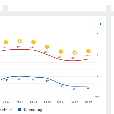
6
44°
44°
44°
40°
4
37°
37°
36°
2
25°
25°
24°
24°
20°
18°
18°
mm
Do
13
Fr
14
Sa
15
So
16
Mo
17
Di
18
Mi
19
Minimum
Niederschlag