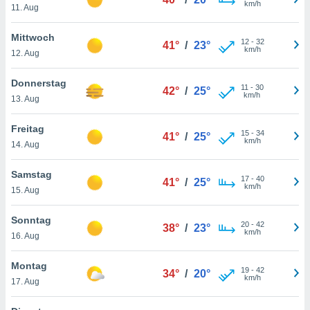
km/h
okies oder
11. Aug
 Partner
e es uns
Mittwoch
12
-
32
n, das
41°
/
23°
km/h
12. Aug
uf der
 verfolgen
Donnerstag
lysieren
11
-
30
42°
/
25°
km/h
13. Aug
s Profil zu
um Ihnen
Freitag
15
-
34
41°
/
25°
ierende
km/h
14. Aug
nd
erte Inhalte
Samstag
. Weitere
17
-
40
41°
/
25°
km/h
nen finden
15. Aug
rer
tlinie
. Sie
Sonntag
20
-
42
38°
/
23°
e
km/h
16. Aug
 jederzeit
, indem Sie
Montag
altfläche
19
-
42
34°
/
20°
km/h
stellungen
17. Aug
n Rand
bsite