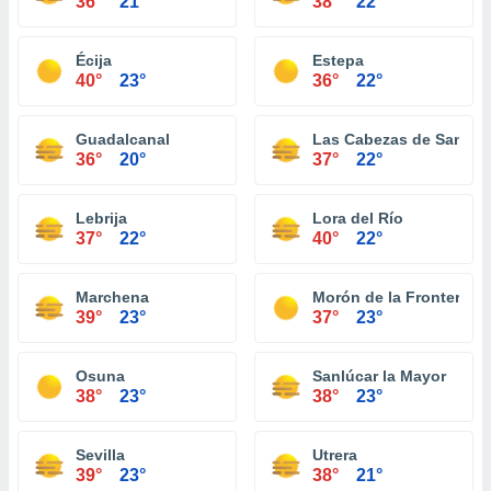
36°
21°
38°
22°
Écija
Estepa
40°
23°
36°
22°
Guadalcanal
Las Cabezas de San Ju
36°
20°
37°
22°
Lebrija
Lora del Río
37°
22°
40°
22°
Marchena
Morón de la Frontera
39°
23°
37°
23°
Osuna
Sanlúcar la Mayor
38°
23°
38°
23°
Sevilla
Utrera
39°
23°
38°
21°