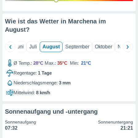
von
erte
verwendung
Wie ist das Wetter in Marchena im
n zur
August
?
erter
rstellung
Mai
Juni
Juli
August
September
Oktober
Novembe
n zur
ierung von
verwendung
Ø Temp.:
28°C
Max.:
35°C
Min:
21°C
n zur
Regentage:
1
Tage
erter
essung der
Niederschlagsmenge:
3 mm
ung,
Mittelwind:
8 km/h
er
ce von
analyse von
Sonnenaufgang und -untergang
n durch
 oder
Sonnenaufgang
Sonnenuntergang
onen von
07:32
21:21
nen