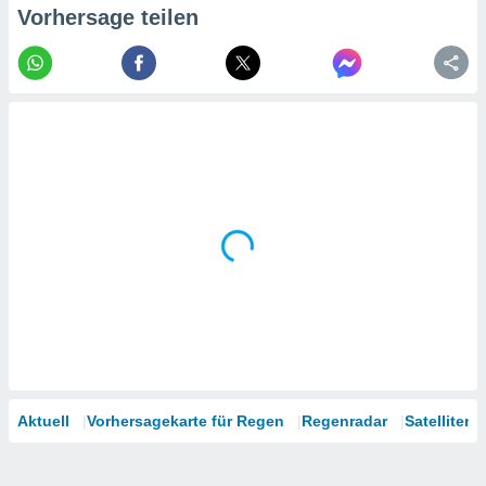
tner
Vorhersage teilen
Aktuell
Vorhersagekarte für Regen
Regenradar
Satelliten