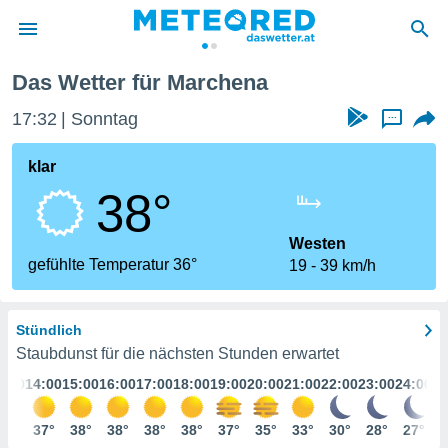
Das Wetter für Marchena
politik
17:32
Sonntag
...
von
at) wurde
klar
uten
38°
m
llen, dass
estellten
Westen
nen von
gefühlte Temperatur 36°
19
39 km/h
tät sind.
 diese
er die
Stündlich
Optionen
Staubdunst für die nächsten Stunden erwartet
3:00
14:00
15:00
16:00
17:00
18:00
19:00
20:00
21:00
22:00
23:00
24:00
 cookies
s adgang
35°
37°
38°
38°
38°
38°
37°
35°
33°
30°
28°
27°
gitale