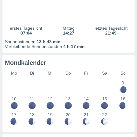
ntwicklung
serung der
g
 Daten zur
erstes Tageslicht
Mittag
letztes Tageslicht
n Inhalten.
07:04
14:27
21:49
Sonnenstunden
13 h 48 min
Verbleibende Sonnenstunden
4 h 17 min
ten und
ion durch
on
Mondkalender
,
erte
Mo
Di
Mi
Do
Fr
Sa
So
d Inhalte,
on
9
ung und der
ce von
10
11
12
13
14
15
16
nforschung
icklung
17
18
19
20
21
22
serung von
.
sere 1199