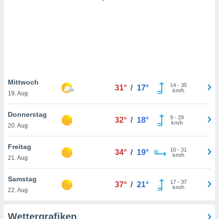
keine
r
analyse
nzeige von
der
erten
erwenden,
 nicht
Mittwoch
14
-
35
31°
/
17°
erte
km/h
19. Aug
ehen
e können
Donnerstag
9
-
29
ation von
32°
/
18°
km/h
20. Aug
lehnen und
s
t auf
Freitag
10
-
31
34°
/
19°
site
km/h
21. Aug
 indem Sie
altfläche
Samstag
17
-
37
 klicken.
37°
/
21°
km/h
22. Aug
Zustimmung
wir und
Wettergrafiken
tner