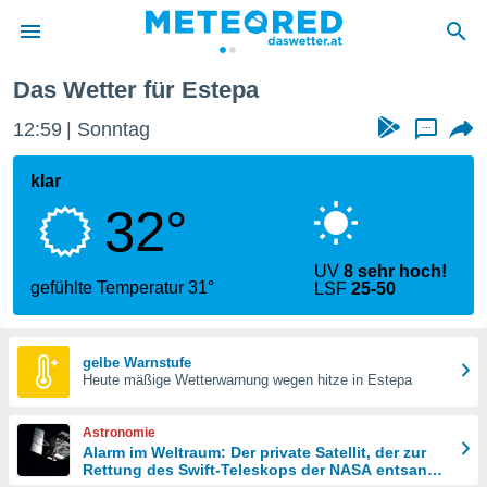
Das Wetter für Estepa
politik
12:59
Sonntag
...
von
at) wurde
klar
uten
32°
m
llen, dass
estellten
UV
8 sehr hoch!
nen von
gefühlte Temperatur 31°
LSF
25-50
tät sind.
 diese
er die
Optionen
gelbe Warnstufe
Heute mäßige Wetterwarnung wegen hitze in Estepa
 cookies
Astronomie
s adgang
Alarm im Weltraum: Der private Satellit, der zur
Rettung des Swift-Teleskops der NASA entsandt
gitale