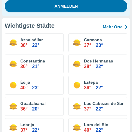
Wichtigste Städte
Mehr Orte
Aznalcóllar
Carmona
38°
22°
37°
23°
Constantina
Dos Hermanas
36°
21°
38°
22°
Écija
Estepa
40°
23°
36°
22°
Guadalcanal
Las Cabezas de San Ju
36°
20°
37°
22°
Lebrija
Lora del Río
37°
22°
40°
22°