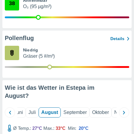
Annehmbar
von
38
O₃ (95 µg/m³)
erte
verwendung
n zur
erter
Pollenflug
Details
rstellung
n zur
Niedrig
ierung von
Gräser (5 #/m³)
verwendung
n zur
erter
essung der
ung,
Wie ist das Wetter in Estepa im
er
August
?
ce von
analyse von
n durch
Mai
Juni
Juli
August
September
Oktober
Novembe
 oder
onen von
Ø Temp.:
27°C
Max.:
33°C
Min:
20°C
nen