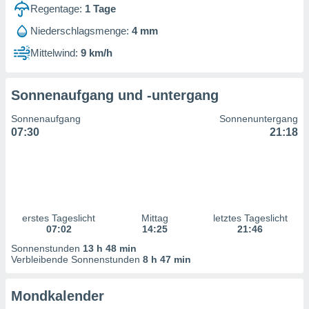
ntwicklung
Regentage:
1
Tage
serung der
Niederschlagsmenge:
4 mm
g
Mittelwind:
9 km/h
 Daten zur
n Inhalten.
Sonnenaufgang und -untergang
ten und
Sonnenaufgang
Sonnenuntergang
ion durch
07:30
21:18
on
,
erte
d Inhalte,
on
ung und der
ce von
erstes Tageslicht
Mittag
letztes Tageslicht
07:02
14:25
21:46
nforschung
Sonnenstunden
13 h 48 min
icklung
Verbleibende Sonnenstunden
8 h 47 min
serung von
.
Mondkalender
sere 1199