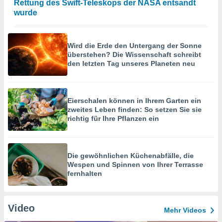
Rettung des Swift-Teleskops der NASA entsandt
wurde
Wird die Erde den Untergang der Sonne
überstehen? Die Wissenschaft schreibt
den letzten Tag unseres Planeten neu
Eierschalen können in Ihrem Garten ein
zweites Leben finden: So setzen Sie sie
richtig für Ihre Pflanzen ein
Die gewöhnlichen Küchenabfälle, die
Wespen und Spinnen von Ihrer Terrasse
fernhalten
Video
Mehr Videos