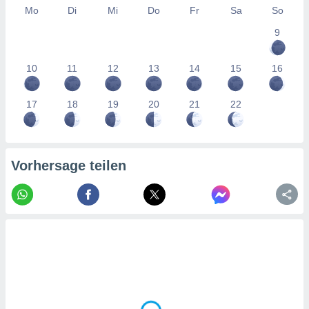
tner
Mo
Di
Mi
Do
Fr
Sa
So
9
10
11
12
13
14
15
16
17
18
19
20
21
22
Vorhersage teilen