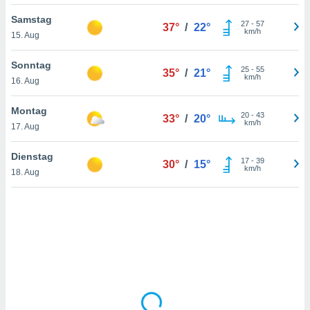
Samstag
27
-
57
37°
/
22°
km/h
15. Aug
IV,
kie-
Sonntag
25
-
55
35°
/
21°
km/h
16. Aug
er
it der
Montag
20
-
43
33°
/
20°
n von
km/h
17. Aug
cht
den sind,
Dienstag
17
-
39
 weiterhin
30°
/
15°
km/h
18. Aug
 Website
t
 indem Sie
ieren. In
l werden
über
, dass wir
s
, die für die
auf der
twendig