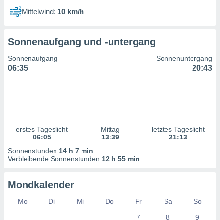
ntwicklung
Mittelwind:
10 km/h
serung der
g
Sonnenaufgang und -untergang
 Daten zur
n Inhalten.
Sonnenaufgang
Sonnenuntergang
06:35
20:43
ten und
ion durch
on
,
erte
d Inhalte,
erstes Tageslicht
Mittag
letztes Tageslicht
on
06:05
13:39
21:13
ung und der
ce von
Sonnenstunden
14 h 7 min
Verbleibende Sonnenstunden
12 h 55 min
nforschung
icklung
Mondkalender
serung von
.
Mo
Di
Mi
Do
Fr
Sa
So
sere 1199
7
8
9