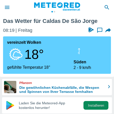
Das Wetter für Caldas De São Jorge
politik
08:19
Freitag
...
von
at) wurde
vereinzelt Wolken
uten
18°
m
llen, dass
estellten
Süden
nen von
gefühlte Temperatur 18°
2
9 km/h
tät sind.
 diese
er die
Pflanzen
Optionen
Die gewöhnlichen Küchenabfälle, die Wespen
und Spinnen von Ihrer Terrasse fernhalten
 cookies
Laden Sie die Meteored-App
s adgang
Installieren
kostenlos herunter!
gitale