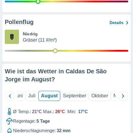
von
erte
verwendung
Pollenflug
Details
n zur
Niedrig
erter
Gräser (11 #/m³)
rstellung
n zur
ierung von
verwendung
n zur
Wie ist das Wetter in Caldas De São
erter
Jorge im
August
?
essung der
ung,
er
Mai
Juni
Juli
August
September
Oktober
Novembe
ce von
analyse von
n durch
Ø Temp.:
21°C
Max.:
26°C
Min:
17°C
 oder
onen von
Regentage:
5
Tage
nen
Niederschlagsmenge:
32 mm