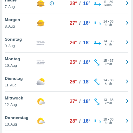
okies oder
11
-
30
28°
/
16°
km/h
7. Aug
 Partner
e es uns
n, das
Morgen
14
-
36
27°
/
16°
uf der
km/h
8. Aug
 verfolgen
lysieren
Sonntag
14
-
35
26°
/
18°
km/h
9. Aug
s Profil zu
um Ihnen
ierende
Montag
15
-
37
25°
/
16°
nd
km/h
10. Aug
erte Inhalte
. Weitere
Dienstag
14
-
36
nen finden
26°
/
18°
km/h
11. Aug
rer
tlinie
. Sie
Mittwoch
e
13
-
33
27°
/
18°
km/h
 jederzeit
12. Aug
, indem Sie
altfläche
Donnerstag
10
-
30
stellungen
28°
/
16°
km/h
13. Aug
n Rand
bsite