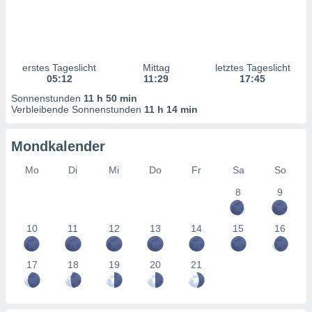
ntwicklung
serung der
g
 Daten zur
erstes Tageslicht
Mittag
letztes Tageslicht
n Inhalten.
05:12
11:29
17:45
Sonnenstunden
11 h 50 min
ten und
Verbleibende Sonnenstunden
11 h 14 min
ion durch
on
Mondkalender
,
erte
Mo
Di
Mi
Do
Fr
Sa
So
d Inhalte,
on
8
9
ung und der
ce von
10
11
12
13
14
15
16
nforschung
icklung
17
18
19
20
21
serung von
.
sere 1199