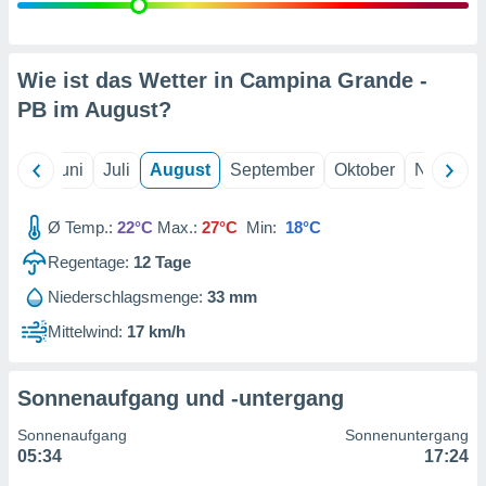
von
erte
verwendung
Wie ist das Wetter in Campina Grande -
n zur
PB im
August
?
erter
rstellung
n zur
Mai
Juni
Juli
August
September
Oktober
Novembe
ierung von
verwendung
Ø Temp.:
22°C
Max.:
27°C
Min:
18°C
n zur
Regentage:
12
Tage
erter
essung der
Niederschlagsmenge:
33 mm
ung,
Mittelwind:
17 km/h
er
ce von
analyse von
n durch
Sonnenaufgang und -untergang
 oder
onen von
Sonnenaufgang
Sonnenuntergang
05:34
17:24
nen