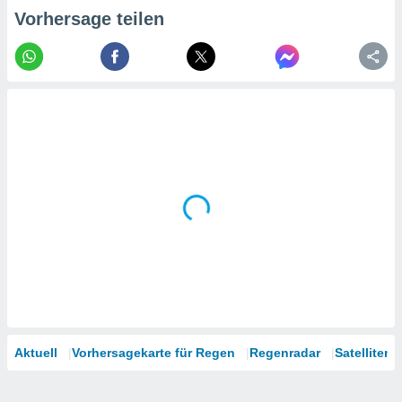
tner
Vorhersage teilen
Aktuell
Vorhersagekarte für Regen
Regenradar
Satelliten