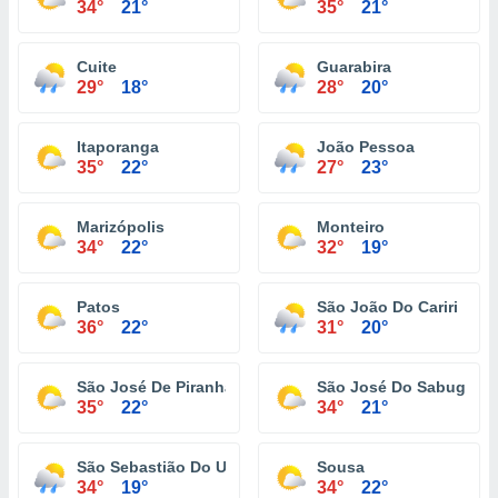
34°
21°
35°
21°
Cuite
Guarabira
29°
18°
28°
20°
Itaporanga
João Pessoa
35°
22°
27°
23°
Marizópolis
Monteiro
34°
22°
32°
19°
Patos
São João Do Cariri
36°
22°
31°
20°
São José De Piranhas
São José Do Sabugi
35°
22°
34°
21°
São Sebastião Do Umbuzeiro
Sousa
34°
19°
34°
22°