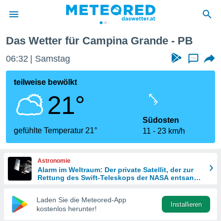
Das Wetter für Campina Grande - PB
politik
06:32
Samstag
...
von
at) wurde
teilweise bewölkt
uten
21°
m
llen, dass
estellten
Südosten
nen von
gefühlte Temperatur 21°
11
23 km/h
tät sind.
 diese
er die
Astronomie
Optionen
Alarm im Weltraum: Der private Satellit, der zur
Rettung des Swift-Teleskops der NASA entsandt
wurde
 cookies
Laden Sie die Meteored-App
s adgang
Installieren
kostenlos herunter!
gitale