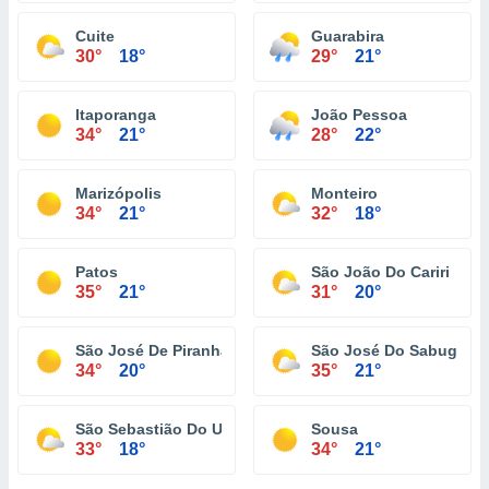
Cuite
Guarabira
30°
18°
29°
21°
Itaporanga
João Pessoa
34°
21°
28°
22°
Marizópolis
Monteiro
34°
21°
32°
18°
Patos
São João Do Cariri
35°
21°
31°
20°
São José De Piranhas
São José Do Sabugi
34°
20°
35°
21°
São Sebastião Do Umbuzeiro
Sousa
33°
18°
34°
21°