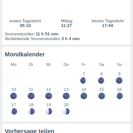
ntwicklung
serung der
g
erstes Tageslicht
Mittag
letztes Tageslicht
 Daten zur
05:10
11:27
17:44
n Inhalten.
Sonnenstunden
11 h 51 min
Verbleibende Sonnenstunden
3 h 4 min
ten und
ion durch
Mondkalender
on
,
Mo
Di
Mi
Do
Fr
Sa
So
erte
7
8
9
d Inhalte,
on
ung und der
10
11
12
13
14
15
16
ce von
nforschung
17
18
19
20
icklung
serung von
.
sere 1199
Vorhersage teilen