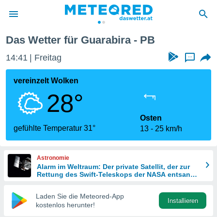
Das Wetter für Guarabira - PB
politik
14:41
Freitag
...
von
at) wurde
vereinzelt Wolken
uten
28°
m
llen, dass
estellten
Osten
nen von
gefühlte Temperatur 31°
13
25 km/h
tät sind.
 diese
er die
Astronomie
Optionen
Alarm im Weltraum: Der private Satellit, der zur
Rettung des Swift-Teleskops der NASA entsandt
wurde
 cookies
Laden Sie die Meteored-App
s adgang
Installieren
kostenlos herunter!
gitale