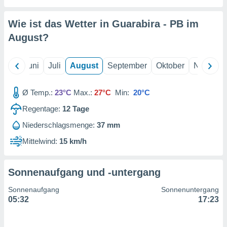
von
erte
Wie ist das Wetter in Guarabira - PB im
verwendung
August
?
n zur
erter
Mai
Juni
Juli
August
September
Oktober
Novembe
rstellung
n zur
ierung von
Ø Temp.:
23°C
Max.:
27°C
Min:
20°C
verwendung
n zur
Regentage:
12
Tage
Niederschlagsmenge:
37 mm
erter
essung der
Mittelwind:
15 km/h
ung,
er
ce von
Sonnenaufgang und -untergang
analyse von
n durch
Sonnenaufgang
Sonnenuntergang
 oder
05:32
17:23
onen von
nen