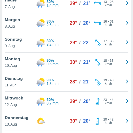
80%
okies oder
13
-
25
29°
/
21°
1.4 mm
km/h
7. Aug
 Partner
e es uns
n, das
Morgen
80%
16
-
31
29°
/
20°
uf der
2.5 mm
km/h
8. Aug
 verfolgen
lysieren
Sonntag
80%
17
-
35
29°
/
22°
3.2 mm
km/h
9. Aug
s Profil zu
um Ihnen
ierende
Montag
90%
18
-
35
30°
/
21°
nd
0.6 mm
km/h
10. Aug
erte Inhalte
. Weitere
Dienstag
90%
19
-
40
nen finden
28°
/
21°
1.8 mm
km/h
11. Aug
rer
tlinie
. Sie
Mittwoch
e
60%
23
-
44
29°
/
20°
0.7 mm
km/h
 jederzeit
12. Aug
, indem Sie
altfläche
Donnerstag
20
-
42
stellungen
30°
/
20°
km/h
13. Aug
n Rand
bsite