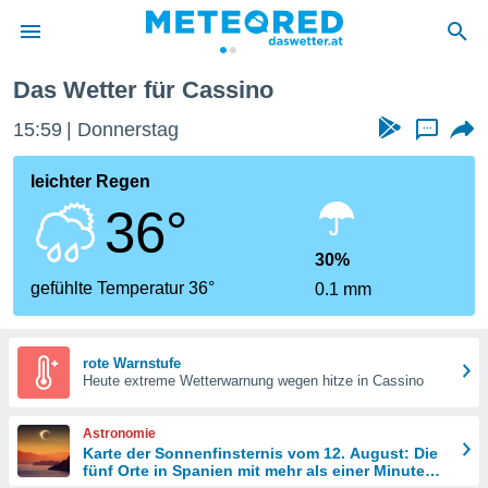
Das Wetter für Cassino
politik
15:59
Donnerstag
...
von
at) wurde
leichter Regen
uten
36°
m
llen, dass
estellten
30%
nen von
gefühlte Temperatur 36°
0.1 mm
tät sind.
 diese
er die
Optionen
rote Warnstufe
Heute extreme Wetterwarnung wegen hitze in Cassino
 cookies
Astronomie
s adgang
Karte der Sonnenfinsternis vom 12. August: Die
fünf Orte in Spanien mit mehr als einer Minute
gitale