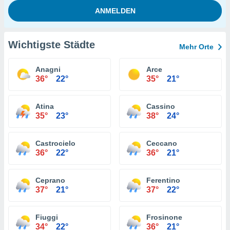
Wichtigste Städte
Mehr Orte
Anagni
Arce
36°
22°
35°
21°
Atina
Cassino
35°
23°
38°
24°
Castrocielo
Ceccano
36°
22°
36°
21°
Ceprano
Ferentino
37°
21°
37°
22°
Fiuggi
Frosinone
34°
22°
36°
21°