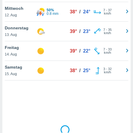
Mittwoch
50%
7
-
37
38°
/
24°
0.8 mm
km/h
12. Aug
IV,
kie-
Donnerstag
7
-
35
39°
/
23°
km/h
13. Aug
er
it der
Freitag
7
-
33
39°
/
22°
n von
km/h
14. Aug
cht
den sind,
Samstag
3
-
32
 weiterhin
38°
/
25°
km/h
15. Aug
 Website
t
 indem Sie
ieren. In
l werden
über
, dass wir
s
, die für die
auf der
twendig