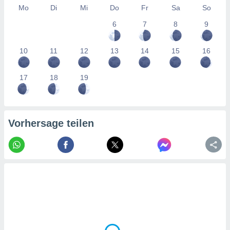
tner
Mo
Di
Mi
Do
Fr
Sa
So
6
7
8
9
10
11
12
13
14
15
16
17
18
19
Vorhersage teilen