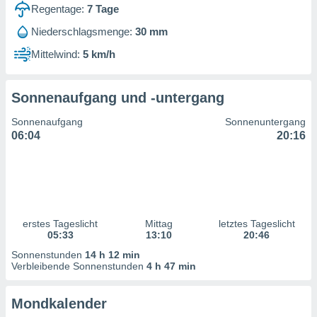
ntwicklung
Regentage:
7
Tage
serung der
Niederschlagsmenge:
30 mm
g
Mittelwind:
5 km/h
 Daten zur
n Inhalten.
Sonnenaufgang und -untergang
ten und
Sonnenaufgang
Sonnenuntergang
ion durch
06:04
20:16
on
,
erte
d Inhalte,
on
ung und der
ce von
erstes Tageslicht
Mittag
letztes Tageslicht
05:33
13:10
20:46
nforschung
Sonnenstunden
14 h 12 min
icklung
Verbleibende Sonnenstunden
4 h 47 min
serung von
.
Mondkalender
sere 1199