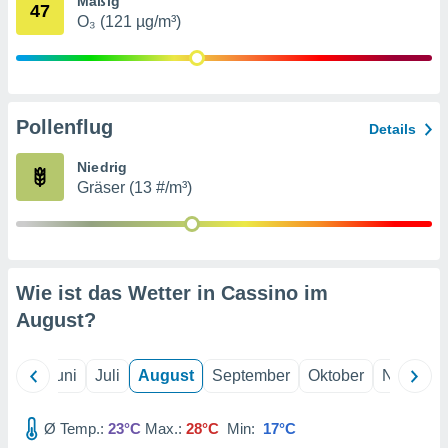
Mäßig
von
47
O₃ (121 µg/m³)
erte
verwendung
n zur
erter
Pollenflug
Details
rstellung
n zur
Niedrig
ierung von
Gräser (13 #/m³)
verwendung
n zur
erter
essung der
ung,
Wie ist das Wetter in Cassino im
er
August
?
ce von
analyse von
n durch
Mai
Juni
Juli
August
September
Oktober
Novembe
 oder
onen von
Ø Temp.:
23°C
Max.:
28°C
Min:
17°C
nen