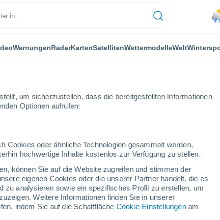
ideo
Warnungen
Radar
Karten
Satelliten
Wettermodelle
Welt
Winterspo
ellt, um sicherzustellen, dass die bereitgestellten Informationen
genden Optionen aufrufen:
durch Cookies oder ähnliche Technologien gesammelt werden,
erhin hochwertige Inhalte kostenlos zur Verfügung zu stellen.
to
cken, können Sie auf die Website zugreifen und stimmen der
unsere eigenen Cookies oder die unserer Partner handelt, die es
...
 zu analysieren sowie ein spezifisches Profil zu erstellen, um
zuzeigen. Weitere Informationen finden Sie in unserer
Stündlich
fen, indem Sie auf die Schaltfläche
Cookie-Einstellungen
am
Leichter Regen in den nächsten
Stunden