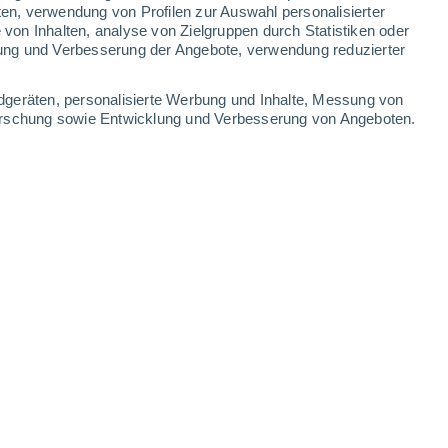
0.4 mm
ten, verwendung von Profilen zur Auswahl personalisierter
on Inhalten, analyse von Zielgruppen durch Statistiken oder
32°
/
17°
30°
/
17°
30°
/
16°
29°
/
15°
ung und Verbesserung der Angebote, verwendung reduzierter
-
30
km/h
9
-
24
km/h
8
-
25
km/h
8
-
26
km/h
dgeräten, personalisierte Werbung und Inhalte, Messung von
forschung sowie Entwicklung und Verbesserung von Angeboten.
ugust
Südosten
4 mäßig
7
-
22 km/h
LSF:
6-10
Südosten
2 niedrig
4
-
19 km/h
LSF:
nein
Nordosten
1 niedrig
4
-
14 km/h
LSF:
nein
Norden
0 niedrig
5
-
15 km/h
LSF:
nein