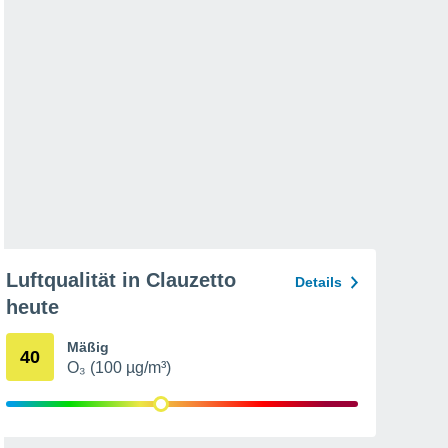
Luftqualität in Clauzetto
Details
heute
Mäßig
40
O₃ (100 µg/m³)