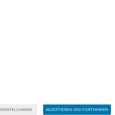
Mondkalender
Mo
Di
Mi
Do
Fr
Sa
So
8
9
10
11
12
13
14
15
16
17
18
19
20
21
EINSTELLUNGEN
AKZEPTIEREN UND FORTFAHREN