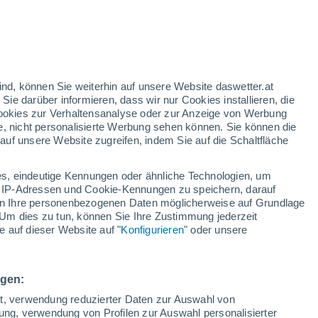
gelbe Warnstufe
Heute mäßige Wetterwarnung wegen
gewitter in Clauzetto
ind, können Sie weiterhin auf unsere Website daswetter.at
 Sie darüber informieren, dass wir nur Cookies installieren, die
 Cookies zur Verhaltensanalyse oder zur Anzeige von Werbung
e, nicht personalisierte Werbung sehen können. Sie können die
uf unsere Website zugreifen, indem Sie auf die Schaltfläche
ur
dt
s, eindeutige Kennungen oder ähnliche Technologien, um
n
Regenradar
Satelliten
Wettermodelle
 IP-Adressen und Cookie-Kennungen zu speichern, darauf
iten Ihre personenbezogenen Daten möglicherweise auf Grundlage
Um dies zu tun, können Sie Ihre Zustimmung jederzeit
 auf dieser Website auf "
Konfigurieren
" oder unsere
ienstag
Mittwoch
Donnerstag
Freitag
11. Aug
12. Aug
13. Aug
14. Aug
ngen:
ät, verwendung reduzierter Daten zur Auswahl von
bung, verwendung von Profilen zur Auswahl personalisierter
40%