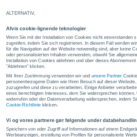
28°
ALTERNATIV,
30%
Afvis cookie-lignende teknologier
gefühlte Temperatur 28°
0.4 mm
Wenn Sie mit der Installation von Cookies nicht einverstanden s
zugreifen, indem Sie sich registrieren. In diesem Fall werden wir
für die Navigation auf der Website notwendig sind, aber keine
oder personalisierten Inhalten verwenden, obwohl Sie allgemein
Astronomie
Installation von Cookies ablehnen und über dieses Abonnement a
Alarm im Weltraum: Der private Satellit, der z
Rettung des Swift-Teleskops der NASA entsan
"Ablehnen" klicken.
wurde
Mit Ihrer Zustimmung verwenden wir und
unsere Partner
Cookie
Wetter 1 - 7 Tage
Aktuell
Vorhersagekarte für Rege
personenbezogene Daten wie Ihren Besuch auf dieser Website,
zuzugreifen und diese zu verarbeiten. Einige Anbieter verarbe
eines berechtigten Interesses, dem Sie widersprechen können. 
widerrufen oder der Datenverarbeitung widersprechen, indem Sie
Morgen
Montag
D
Cookie-Richtlinie
Heute
klicken.
9. Aug
10. Aug
8. Aug
Vi og vores partnere gør følgende under databehandli
Speichern von oder Zugriff auf Informationen auf einem Endger
Werbeanzeigen, erstellung von Profilen für personalisierte Wer
90%