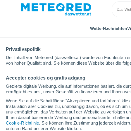
Wetter
Nachrichten
V
Privatlivspolitik
Der Inhalt von Meteored (daswetter.at) wurde von Fachleuten erst
von hoher Qualität sind. Sie können diese Website über die fol
Accepter cookies og gratis adgang
Home
Italien
Provinz Pordenone
Clauzetto
Gezielte digitale Werbung, die auf Informationen basiert, die 
ermöglicht es uns, unser Geschäft zu finanzieren und Ihnen weit
Das Wetter für Clauzet
Wenn Sie auf die Schaltfläche "Akzeptieren und fortfahren" kli
Installation aller Cookies zu, unabhängig davon, ob es sich um 
16:20
Samstag
uns ermöglichen, das Verhalten auf der Website zu verfolgen und
Ihnen darauf basierende Werbung und personalisierte Inhalte an
Cookie-Richtlinie
. Sie können Ihre Zustimmung jederzeit widerru
leichter Regen
unteren Rand unserer Website klicken.