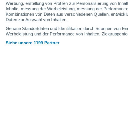
3 mm
Werbung, erstellung von Profilen zur Personalisierung von Inhal
Inhalte, messung der Werbeleistung, messung der Performance v
29°
/
15°
30°
/
16°
28°
/
16°
Kombinationen von Daten aus verschiedenen Quellen, entwickl
Daten zur Auswahl von Inhalten.
9
-
22
km/h
8
-
23
km/h
11
11
-
28
km/h
Genaue Standortdaten und Identifikation durch Scannen von En
Werbeleistung und der Performance von Inhalten, Zielgruppen
Siehe unsere 1199 Partner
Das Wetter für Clauzetto Heute
, 8. A
leichter Regen
30%
28°
16:00
0.4 mm
gefühlte T.
28°
leichter Regen
30%
26°
17:00
0.4 mm
gefühlte T.
27°
leichter Regen
30%
25°
18:00
0.3 mm
gefühlte T.
26°
klar
24°
19:00
gefühlte T.
25°