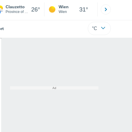
Clauzetto
Wien
Innsbruck
26°
31°
Province of Pordenone
Wien
Tirol
°C
rt