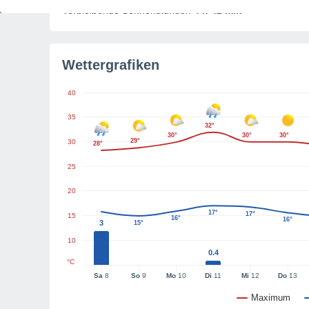
Verbleibende Sonnenstunden
4 h 42 min
Wettergrafiken
40
35
32°
30°
30°
30°
29°
30
28°
25
20
17°
17°
15
16°
16°
3
15°
10
0.4
°C
Sa
8
So
9
Mo
10
Di
11
Mi
12
Do
13
Maximum