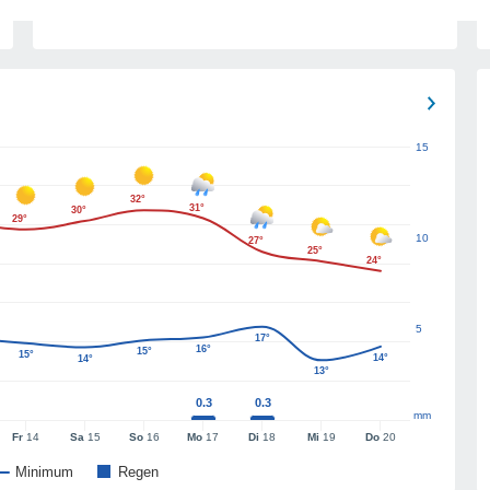
15
32°
31°
30°
29°
10
27°
25°
24°
5
17°
16°
15°
15°
14°
14°
13°
0.3
0.3
mm
Fr
14
Sa
15
So
16
Mo
17
Di
18
Mi
19
Do
20
Minimum
Regen