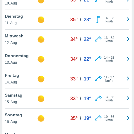
km/h
okies oder
10. Aug
 Partner
e es uns
Dienstag
14
-
33
n, das
35°
/
23°
km/h
11. Aug
uf der
 verfolgen
Mittwoch
lysieren
13
-
32
34°
/
22°
km/h
12. Aug
s Profil zu
um Ihnen
Donnerstag
14
-
32
34°
/
22°
ierende
km/h
13. Aug
nd
erte Inhalte
Freitag
. Weitere
11
-
37
33°
/
19°
km/h
nen finden
14. Aug
rer
tlinie
. Sie
Samstag
13
-
36
33°
/
19°
e
km/h
15. Aug
 jederzeit
, indem Sie
Sonntag
altfläche
10
-
36
35°
/
19°
km/h
stellungen
16. Aug
n Rand
bsite