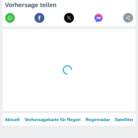
tner
Vorhersage teilen
Aktuell
Vorhersagekarte für Regen
Regenradar
Satelliten