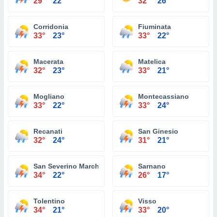
29°
22°
32°
26°
Corridonia
Fiuminata
33°
23°
33°
22°
Macerata
Matelica
32°
23°
33°
21°
Mogliano
Montecassiano
33°
22°
33°
24°
Recanati
San Ginesio
32°
24°
31°
21°
San Severino Marche
Sarnano
34°
22°
26°
17°
Tolentino
Visso
34°
21°
33°
20°