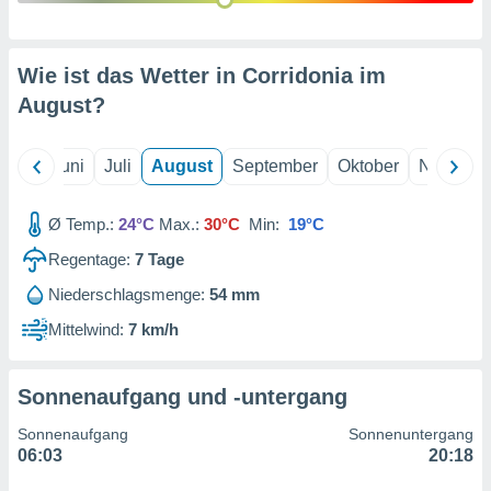
von
erte
verwendung
Wie ist das Wetter in Corridonia im
n zur
August
?
erter
rstellung
Mai
Juni
Juli
August
September
Oktober
Novembe
n zur
ierung von
verwendung
Ø Temp.:
24°C
Max.:
30°C
Min:
19°C
n zur
Regentage:
7
Tage
erter
essung der
Niederschlagsmenge:
54 mm
ung,
Mittelwind:
7 km/h
er
ce von
analyse von
Sonnenaufgang und -untergang
n durch
 oder
Sonnenaufgang
Sonnenuntergang
onen von
06:03
20:18
nen