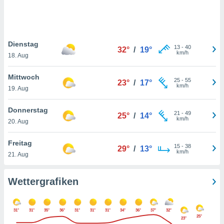
keine
r
analyse
nzeige von
Dienstag
der
13
-
40
32°
/
19°
km/h
erten
18. Aug
erwenden,
Mittwoch
25
-
55
23°
/
17°
 nicht
km/h
19. Aug
erte
ehen
Donnerstag
e können
21
-
49
25°
/
14°
km/h
ation von
20. Aug
lehnen und
s
Freitag
15
-
38
29°
/
13°
t auf
km/h
21. Aug
site
 indem Sie
altfläche
Wettergrafiken
 klicken.
Zustimmung
31°
31°
35°
36°
31°
31°
31°
34°
36°
37°
32°
wir und
25°
23°
tner