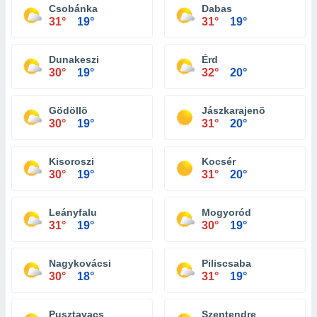
Csobánka
Dabas
31°
19°
31°
19°
Dunakeszi
Érd
30°
19°
32°
20°
Gödöllõ
Jászkarajenõ
30°
19°
31°
20°
Kisoroszi
Kocsér
30°
19°
31°
20°
Leányfalu
Mogyoród
31°
19°
30°
19°
Nagykovácsi
Piliscsaba
30°
18°
31°
19°
Pusztavacs
Szentendre