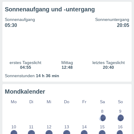
ntwicklung
Sonnenaufgang und -untergang
serung der
Sonnenaufgang
Sonnenuntergang
g
05:30
20:05
 Daten zur
n Inhalten.
ten und
ion durch
on
erstes Tageslicht
Mittag
letztes Tageslicht
,
04:55
12:48
20:40
erte
d Inhalte,
Sonnenstunden
14 h 36 min
on
ung und der
Mondkalender
ce von
Mo
Di
Mi
Do
Fr
Sa
So
nforschung
icklung
8
9
serung von
.
10
11
12
13
14
15
16
sere 1199