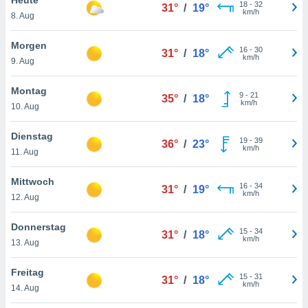
okies oder
18
-
32
31°
/
19°
km/h
8. Aug
 Partner
e es uns
n, das
Morgen
16
-
30
31°
/
18°
uf der
km/h
9. Aug
 verfolgen
lysieren
Montag
9
-
21
35°
/
18°
km/h
10. Aug
s Profil zu
um Ihnen
ierende
Dienstag
19
-
39
36°
/
23°
nd
km/h
11. Aug
erte Inhalte
. Weitere
Mittwoch
16
-
34
nen finden
31°
/
19°
km/h
12. Aug
rer
tlinie
. Sie
Donnerstag
e
15
-
34
31°
/
18°
km/h
 jederzeit
13. Aug
, indem Sie
altfläche
Freitag
15
-
31
stellungen
31°
/
18°
km/h
14. Aug
n Rand
bsite