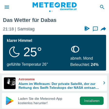
Das Wetter für Dabas
politik
21:18
Samstag
...
von
at) wurde
klarer Himmel
uten
25°
m
llen, dass
estellten
abneh. Mond
nen von
gefühlte Temperatur 26°
Beleuchtet:
24%
tät sind.
 diese
er die
Astronomie
Optionen
Alarm im Weltraum: Der private Satellit, der zur
Rettung des Swift-Teleskops der NASA entsandt
wurde
 cookies
Laden Sie die Meteored-App
s adgang
Installieren
kostenlos herunter!
gitale