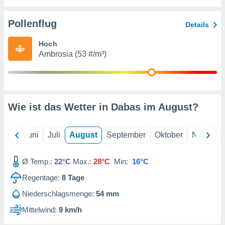
von
erte
Pollenflug
Details
verwendung
n zur
Hoch
Ambrosia (53 #/m³)
erter
rstellung
n zur
ierung von
verwendung
Wie ist das Wetter in Dabas im
August
?
n zur
erter
essung der
Mai
Juni
Juli
August
September
Oktober
Novembe
ung,
er
Ø Temp.:
22°C
Max.:
28°C
Min:
16°C
ce von
analyse von
Regentage:
8
Tage
n durch
 oder
Niederschlagsmenge:
54 mm
onen von
Mittelwind:
9 km/h
nen