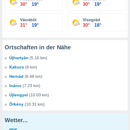
30°
19°
30°
19°
Vácrátót
Visegrád
31°
19°
30°
18°
Ortschaften in der Nähe
Újhartyán
(5.16 km)
Kakucs
(6 km)
Hernád
(6.48 km)
Inárcs
(7.23 km)
Újlengyel
(10.03 km)
Örkény
(10.31 km)
Wetter...