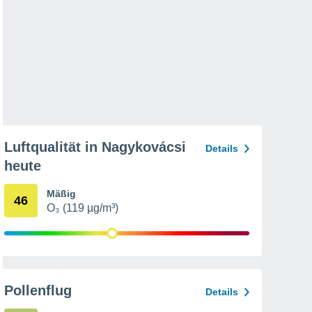
Luftqualität in Nagykovácsi
Details
heute
Mäßig
46
O₃ (119 µg/m³)
Pollenflug
Details