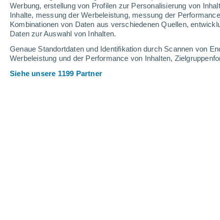
1 mm
Werbung, erstellung von Profilen zur Personalisierung von Inhal
Inhalte, messung der Werbeleistung, messung der Performance v
30°
/
19°
31°
/
17°
32°
/
22°
Kombinationen von Daten aus verschiedenen Quellen, entwickl
Daten zur Auswahl von Inhalten.
14
-
34
km/h
12
-
29
km/h
11
22
-
53
km/h
Genaue Standortdaten und Identifikation durch Scannen von En
Werbeleistung und der Performance von Inhalten, Zielgruppen
Siehe unsere 1199 Partner
Das Wetter für Nagykovácsi Heute
, 7
vereinzelt Wolk
30°
17:00
gefühlte T.
30°
vereinzelt Wolk
30°
18:00
gefühlte T.
29°
vereinzelt Wolk
29°
19:00
gefühlte T.
28°
vereinzelt Wolk
26°
20:00
gefühlte T.
27°