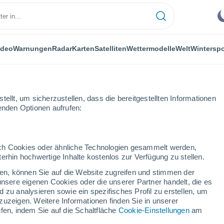
ideo
Warnungen
Radar
Karten
Satelliten
Wettermodelle
Welt
Winterspo
ellt, um sicherzustellen, dass die bereitgestellten Informationen
genden Optionen aufrufen:
durch Cookies oder ähnliche Technologien gesammelt werden,
erhin hochwertige Inhalte kostenlos zur Verfügung zu stellen.
vácsi
cken, können Sie auf die Website zugreifen und stimmen der
unsere eigenen Cookies oder die unserer Partner handelt, die es
...
 zu analysieren sowie ein spezifisches Profil zu erstellen, um
zuzeigen. Weitere Informationen finden Sie in unserer
Stündlich
fen, indem Sie auf die Schaltfläche
Cookie-Einstellungen
am
Bewölkte Abschnitte in den
nächsten Stunden