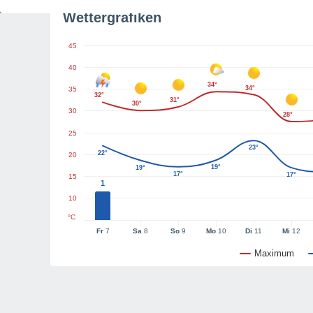
Wettergrafiken
45
40
34°
34°
35
32°
31°
30°
30
28°
25
23°
22°
20
19°
19°
17°
17°
15
1
10
°C
Fr
7
Sa
8
So
9
Mo
10
Di
11
Mi
12
Maximum