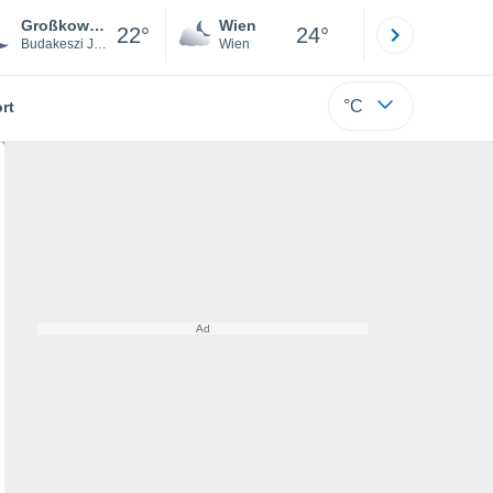
Großkowatsch
Wien
Innsbruck
22°
24°
Budakeszi Járás
Wien
Tirol
°C
rt