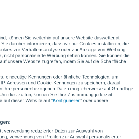
orangefarbene Warnstufe
Heute erhebliche Wetterwarnung
wegen hitze in Nagykovácsi
nd
:
35%
ind, können Sie weiterhin auf unsere Website daswetter.at
 Sie darüber informieren, dass wir nur Cookies installieren, die
 Cookies zur Verhaltensanalyse oder zur Anzeige von Werbung
e, nicht personalisierte Werbung sehen können. Sie können die
uf unsere Website zugreifen, indem Sie auf die Schaltfläche
ur
dt
s, eindeutige Kennungen oder ähnliche Technologien, um
Bewölkung
Regenradar
Satelliten
Wettermodelle
 IP-Adressen und Cookie-Kennungen zu speichern, darauf
iten Ihre personenbezogenen Daten möglicherweise auf Grundlage
Um dies zu tun, können Sie Ihre Zustimmung jederzeit
 auf dieser Website auf "
Konfigurieren
" oder unsere
Montag
Dienstag
Mittwoch
Donnerstag
10. Aug
11. Aug
12. Aug
13. Aug
ngen:
ät, verwendung reduzierter Daten zur Auswahl von
bung, verwendung von Profilen zur Auswahl personalisierter