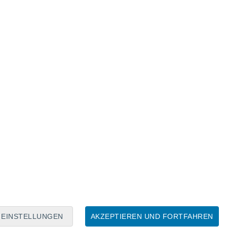
Mondkalender
Mo
Di
Mi
Do
Fr
Sa
So
7
8
9
10
11
12
13
14
15
16
17
18
19
20
EINSTELLUNGEN
AKZEPTIEREN UND FORTFAHREN