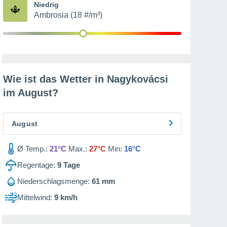
Niedrig
Ambrosia (18 #/m³)
Wie ist das Wetter in Nagykovácsi
im
August
?
August
Ø Temp.:
21°C
Max.:
27°C
Min:
16°C
Regentage:
9
Tage
Niederschlagsmenge:
61 mm
Mittelwind:
9 km/h