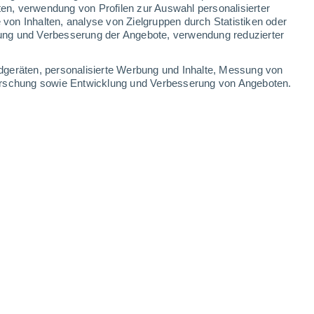
ten, verwendung von Profilen zur Auswahl personalisierter
on Inhalten, analyse von Zielgruppen durch Statistiken oder
34°
/
19°
34°
/
23°
28°
/
17°
28°
/
16°
ung und Verbesserung der Angebote, verwendung reduzierter
-
29
km/h
20
-
48
km/h
14
-
32
km/h
13
-
35
km/h
dgeräten, personalisierte Werbung und Inhalte, Messung von
forschung sowie Entwicklung und Verbesserung von Angeboten.
. August
en
Nordwesten
2 niedrig
14
-
36 km/h
LSF:
nein
en
Nordwesten
1 niedrig
14
-
33 km/h
LSF:
nein
en
Norden
0 niedrig
13
-
32 km/h
LSF:
nein
en
Nordosten
0 niedrig
15
-
31 km/h
LSF:
nein