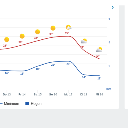
6
35°
35°
33°
30°
4
28°
27°
22°
21°
21°
2
18°
16°
16°
14°
13°
mm
Do
13
Fr
14
Sa
15
So
16
Mo
17
Di
18
Mi
19
Minimum
Regen