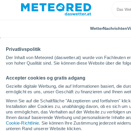
Wetter
Nachrichten
V
Privatlivspolitik
Der Inhalt von Meteored (daswetter.at) wurde von Fachleuten erst
von hoher Qualität sind. Sie können diese Website über die fol
Accepter cookies og gratis adgang
Home
Ungarn
Pest
Nagykovácsi
Gezielte digitale Werbung, die auf Informationen basiert, die 
ermöglicht es uns, unser Geschäft zu finanzieren und Ihnen weit
Das Wetter für Nagyko
Wenn Sie auf die Schaltfläche "Akzeptieren und fortfahren" kli
Installation aller Cookies zu, unabhängig davon, ob es sich um 
23:45
Freitag
uns ermöglichen, das Verhalten auf der Website zu verfolgen und
Ihnen darauf basierende Werbung und personalisierte Inhalte an
Cookie-Richtlinie
. Sie können Ihre Zustimmung jederzeit widerru
klarer Himmel
unteren Rand unserer Website klicken.