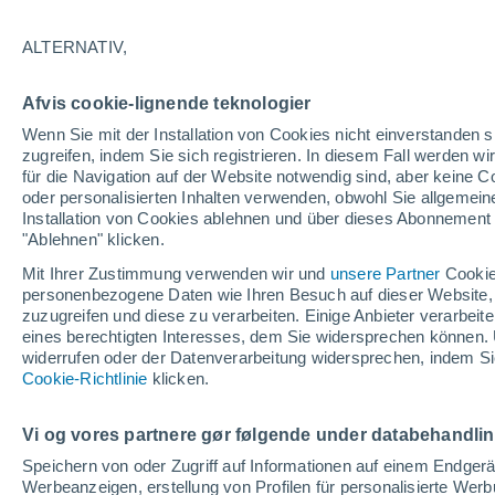
22°
ALTERNATIV,
abneh. Mo
Afvis cookie-lignende teknologier
Beleuchtet
gefühlte Temperatur 24°
Wenn Sie mit der Installation von Cookies nicht einverstanden s
zugreifen, indem Sie sich registrieren. In diesem Fall werden wir
für die Navigation auf der Website notwendig sind, aber keine
oder personalisierten Inhalten verwenden, obwohl Sie allgemein
Astronomie
Installation von Cookies ablehnen und über dieses Abonnement a
Alarm im Weltraum: Der private Satellit, der z
Rettung des Swift-Teleskops der NASA entsan
"Ablehnen" klicken.
wurde
Mit Ihrer Zustimmung verwenden wir und
unsere Partner
Cookie
Wetter 1 - 7 Tage
Aktuell
Vorhersagekarte für die 
personenbezogene Daten wie Ihren Besuch auf dieser Website,
zuzugreifen und diese zu verarbeiten. Einige Anbieter verarbe
eines berechtigten Interesses, dem Sie widersprechen können. 
widerrufen oder der Datenverarbeitung widersprechen, indem Sie
Morgen
Sonntag
Cookie-Richtlinie
Heute
klicken.
8. Aug
9. Aug
7. Aug
Vi og vores partnere gør følgende under databehandli
Speichern von oder Zugriff auf Informationen auf einem Endger
Werbeanzeigen, erstellung von Profilen für personalisierte Wer
70%