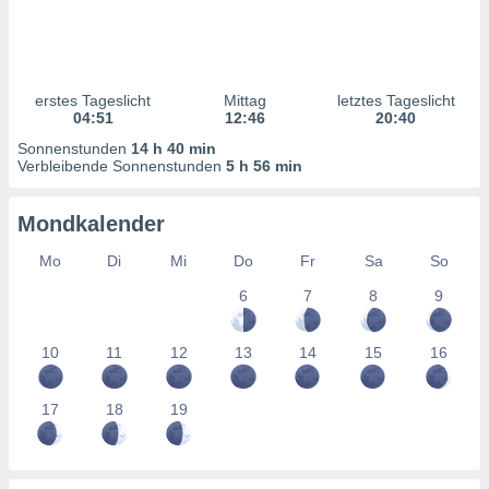
ntwicklung
serung der
g
 Daten zur
erstes Tageslicht
Mittag
letztes Tageslicht
n Inhalten.
04:51
12:46
20:40
Sonnenstunden
14 h 40 min
Verbleibende Sonnenstunden
5 h 56 min
ten und
ion durch
on
Mondkalender
,
erte
Mo
Di
Mi
Do
Fr
Sa
So
d Inhalte,
on
6
7
8
9
ung und der
ce von
10
11
12
13
14
15
16
nforschung
icklung
17
18
19
serung von
.
sere 1199