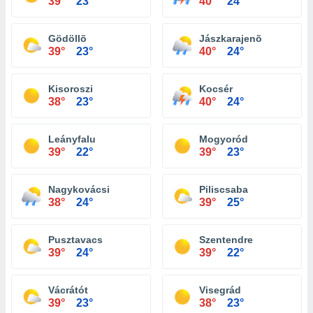
39°
23°
40°
24°
Gödöllõ
Jászkarajenõ
39°
23°
40°
24°
Kisoroszi
Kocsér
38°
23°
40°
24°
Leányfalu
Mogyoród
39°
22°
39°
23°
Nagykovácsi
Piliscsaba
38°
24°
39°
25°
Pusztavacs
Szentendre
39°
24°
39°
22°
Vácrátót
Visegrád
39°
23°
38°
23°