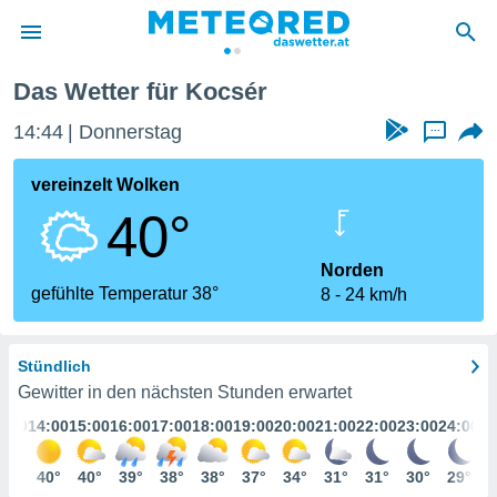
Das Wetter für Kocsér
politik
14:44
Donnerstag
...
von
at) wurde
vereinzelt Wolken
uten
40°
m
llen, dass
estellten
Norden
nen von
gefühlte Temperatur 38°
8
24 km/h
tät sind.
 diese
er die
Stündlich
Optionen
Gewitter in den nächsten Stunden erwartet
3:00
14:00
15:00
16:00
17:00
18:00
19:00
20:00
21:00
22:00
23:00
24:00
 cookies
s adgang
39°
40°
40°
39°
38°
38°
37°
34°
31°
31°
30°
29°
gitale