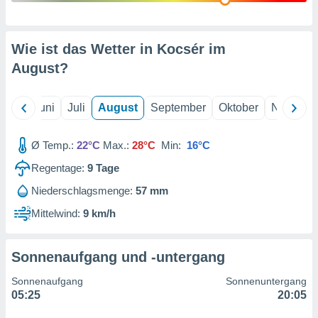
von
erte
verwendung
Wie ist das Wetter in Kocsér im
n zur
August
?
erter
rstellung
Mai
Juni
Juli
August
September
Oktober
Novembe
n zur
ierung von
verwendung
Ø Temp.:
22°C
Max.:
28°C
Min:
16°C
n zur
Regentage:
9
Tage
erter
essung der
Niederschlagsmenge:
57 mm
ung,
Mittelwind:
9 km/h
er
ce von
analyse von
Sonnenaufgang und -untergang
n durch
 oder
Sonnenaufgang
Sonnenuntergang
onen von
05:25
20:05
nen