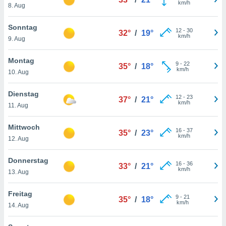
km/h
okies oder
8. Aug
 Partner
e es uns
Sonntag
12
-
30
n, das
32°
/
19°
km/h
9. Aug
uf der
 verfolgen
Montag
lysieren
9
-
22
35°
/
18°
km/h
10. Aug
s Profil zu
um Ihnen
Dienstag
12
-
23
37°
/
21°
ierende
km/h
11. Aug
nd
erte Inhalte
Mittwoch
. Weitere
16
-
37
35°
/
23°
km/h
nen finden
12. Aug
rer
tlinie
. Sie
Donnerstag
16
-
36
33°
/
21°
e
km/h
13. Aug
 jederzeit
, indem Sie
Freitag
altfläche
9
-
21
35°
/
18°
km/h
stellungen
14. Aug
n Rand
bsite