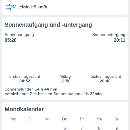
ntwicklung
Mittelwind:
9 km/h
serung der
g
Sonnenaufgang und -untergang
 Daten zur
n Inhalten.
Sonnenaufgang
Sonnenuntergang
05:28
20:11
ten und
ion durch
on
,
erte
d Inhalte,
erstes Tageslicht
Mittag
letztes Tageslicht
on
04:52
12:50
20:46
ung und der
ce von
Sonnenstunden
14 h 44 min
Verbleibende Zeit bis zum Sonnenaufgang
1h 22min
nforschung
icklung
Mondkalender
serung von
.
Mo
Di
Mi
Do
Fr
Sa
So
sere 1199
6
7
8
9