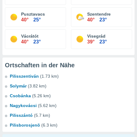
Pusztavacs
Szentendre
40°
25°
40°
23°
Vácrátót
Visegrád
40°
23°
39°
23°
Ortschaften in der Nähe
Pilisszentiván
(1.73 km)
Solymár
(3.82 km)
Csobánka
(5.26 km)
Nagykovácsi
(5.62 km)
Pilisszántó
(5.7 km)
Pilisborosjenõ
(6.3 km)