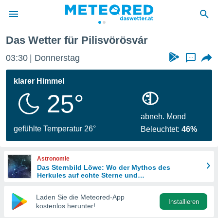
Das Wetter für Pilisvörösvár
politik
03:30
Donnerstag
...
von
at) wurde
klarer Himmel
uten
25°
m
llen, dass
estellten
abneh. Mond
nen von
gefühlte Temperatur 26°
Beleuchtet:
46%
tät sind.
 diese
er die
Astronomie
Optionen
Das Sternbild Löwe: Wo der Mythos des
Herkules auf echte Sterne und
Meteoritenschauer trifft
 cookies
Laden Sie die Meteored-App
s adgang
Installieren
kostenlos herunter!
gitale