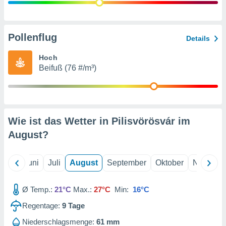
von
erte
verwendung
Pollenflug
Details
n zur
Hoch
erter
Beifuß (76 #/m³)
rstellung
n zur
ierung von
verwendung
n zur
Wie ist das Wetter in Pilisvörösvár im
erter
August
?
essung der
ung,
er
Mai
Juni
Juli
August
September
Oktober
Novembe
ce von
analyse von
n durch
Ø Temp.:
21°C
Max.:
27°C
Min:
16°C
 oder
onen von
Regentage:
9
Tage
nen
Niederschlagsmenge:
61 mm