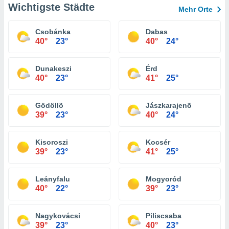
Wichtigste Städte
Mehr Orte
Csobánka
Dabas
40°
23°
40°
24°
Dunakeszi
Érd
40°
23°
41°
25°
Gödöllõ
Jászkarajenõ
39°
23°
40°
24°
Kisoroszi
Kocsér
39°
23°
41°
25°
Leányfalu
Mogyoród
40°
22°
39°
23°
Nagykovácsi
Piliscsaba
39°
23°
40°
23°