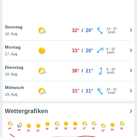
keine
r
analyse
nzeige von
Sonntag
der
14
-
37
32°
/
20°
km/h
erten
16. Aug
erwenden,
Montag
8
-
32
33°
/
20°
 nicht
km/h
17. Aug
erte
ehen
Dienstag
e können
9
-
33
36°
/
21°
km/h
ation von
18. Aug
lehnen und
s
Mittwoch
22
-
51
31°
/
21°
t auf
km/h
19. Aug
site
 indem Sie
altfläche
Wettergrafiken
 klicken.
Zustimmung
40°
36°
36°
36°
37°
36°
36°
35°
wir und
33°
33°
32°
32°
32°
tner