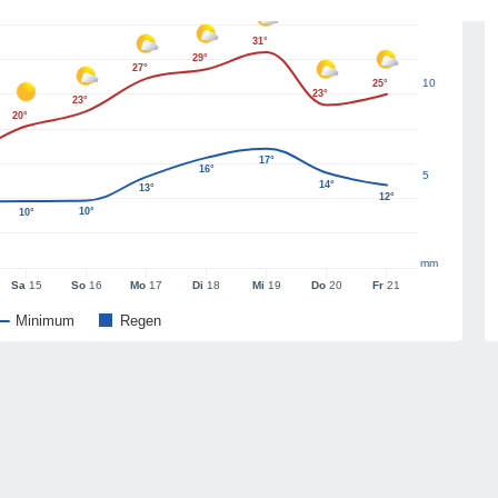
31°
29°
27°
10
25°
23°
23°
20°
17°
16°
5
14°
13°
12°
10°
10°
mm
Sa
15
So
16
Mo
17
Di
18
Mi
19
Do
20
Fr
21
Minimum
Regen