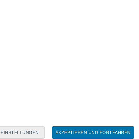
Mondkalender
Mo
Di
Mi
Do
Fr
Sa
So
9
10
11
12
13
14
15
16
17
18
19
20
21
22
EINSTELLUNGEN
AKZEPTIEREN UND FORTFAHREN
15