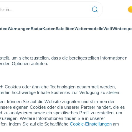
ideo
Warnungen
Radar
Karten
Satelliten
Wettermodelle
Welt
Winterspo
ellt, um sicherzustellen, dass die bereitgestellten Informationen
genden Optionen aufrufen:
durch Cookies oder ähnliche Technologien gesammelt werden,
erhin hochwertige Inhalte kostenlos zur Verfügung zu stellen.
orsk
cken, können Sie auf die Website zugreifen und stimmen der
unsere eigenen Cookies oder die unserer Partner handelt, die es
...
 zu analysieren sowie ein spezifisches Profil zu erstellen, um
zuzeigen. Weitere Informationen finden Sie in unserer
Stündlich
fen, indem Sie auf die Schaltfläche
Cookie-Einstellungen
am
Bewölkte Abschnitte in den
nächsten Stunden