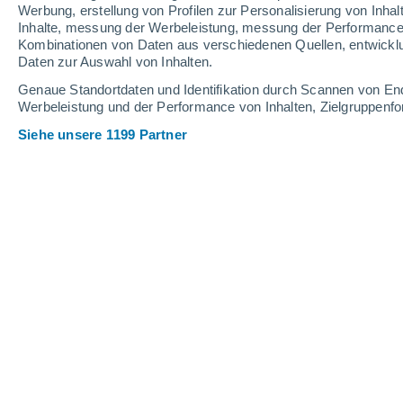
Werbung, erstellung von Profilen zur Personalisierung von Inhal
10
-
24
km/h
19
-
48
km/h
23
13
-
31
km/h
Inhalte, messung der Werbeleistung, messung der Performance v
Kombinationen von Daten aus verschiedenen Quellen, entwickl
Daten zur Auswahl von Inhalten.
Das Wetter für Desnogorsk Heute
, 9.
Genaue Standortdaten und Identifikation durch Scannen von En
Werbeleistung und der Performance von Inhalten, Zielgruppen
klar
17°
09:00
gefühlte T.
17°
Siehe unsere 1199 Partner
klar
19°
10:00
gefühlte T.
19°
klar
20°
11:00
gefühlte T.
20°
klar
21°
12:00
gefühlte T.
21°
vereinzelt Wolk
22°
14:00
gefühlte T.
22°