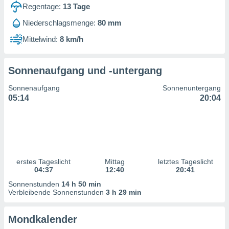
ntwicklung
Regentage:
13
Tage
serung der
Niederschlagsmenge:
80 mm
g
Mittelwind:
8 km/h
 Daten zur
n Inhalten.
Sonnenaufgang und -untergang
ten und
Sonnenaufgang
Sonnenuntergang
ion durch
05:14
20:04
on
,
erte
d Inhalte,
on
ung und der
ce von
erstes Tageslicht
Mittag
letztes Tageslicht
04:37
12:40
20:41
nforschung
Sonnenstunden
14 h 50 min
icklung
Verbleibende Sonnenstunden
3 h 29 min
serung von
.
Mondkalender
sere 1199