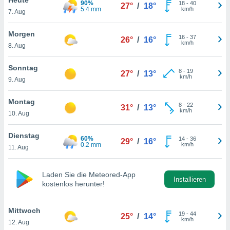
90%
okies oder
18
-
40
27°
/
18°
5.4 mm
km/h
7. Aug
 Partner
e es uns
n, das
Morgen
16
-
37
26°
/
16°
uf der
km/h
8. Aug
 verfolgen
lysieren
Sonntag
8
-
19
27°
/
13°
km/h
9. Aug
s Profil zu
um Ihnen
ierende
Montag
8
-
22
31°
/
13°
nd
km/h
10. Aug
erte Inhalte
. Weitere
Dienstag
60%
14
-
36
nen finden
29°
/
16°
0.2 mm
km/h
11. Aug
rer
tlinie
. Sie
e
Laden Sie die Meteored-App
 jederzeit
Installieren
kostenlos herunter!
, indem Sie
altfläche
stellungen
Mittwoch
19
-
44
25°
/
14°
n Rand
km/h
12. Aug
bsite