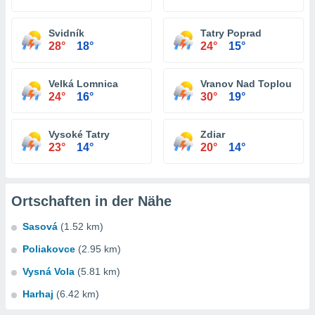
Svidník
Tatry Poprad
28°
18°
24°
15°
Velká Lomnica
Vranov Nad Toplou
24°
16°
30°
19°
Vysoké Tatry
Zdiar
23°
14°
20°
14°
Ortschaften in der Nähe
Sasová
(1.52 km)
Poliakovce
(2.95 km)
Vysná Vola
(5.81 km)
Harhaj
(6.42 km)