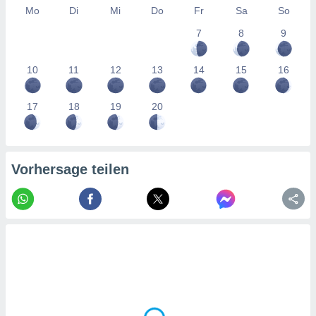
tner
Mo
Di
Mi
Do
Fr
Sa
So
7
8
9
10
11
12
13
14
15
16
17
18
19
20
Vorhersage teilen