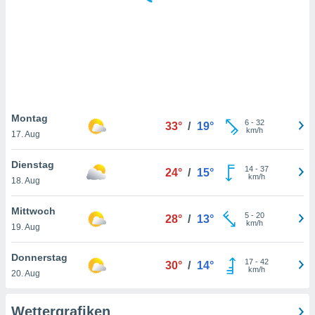
keine
r
analyse
nzeige von
der
erten
erwenden,
 nicht
Montag
6
-
32
33°
/
19°
erte
km/h
17. Aug
ehen
e können
Dienstag
14
-
37
ation von
24°
/
15°
km/h
18. Aug
lehnen und
s
t auf
Mittwoch
5
-
20
28°
/
13°
site
km/h
19. Aug
 indem Sie
altfläche
Donnerstag
17
-
42
 klicken.
30°
/
14°
km/h
20. Aug
Zustimmung
wir und
Wettergrafiken
tner