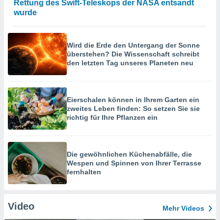
Rettung des Swift-Teleskops der NASA entsandt
wurde
Wird die Erde den Untergang der Sonne
überstehen? Die Wissenschaft schreibt
den letzten Tag unseres Planeten neu
Eierschalen können in Ihrem Garten ein
zweites Leben finden: So setzen Sie sie
richtig für Ihre Pflanzen ein
Die gewöhnlichen Küchenabfälle, die
Wespen und Spinnen von Ihrer Terrasse
fernhalten
Video
Mehr Videos