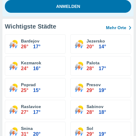
Wichtigste Städte
Mehr Orte
Bardejov
Jezersko
26°
17°
20°
14°
Kezmarok
Palota
24°
16°
28°
17°
Poprad
Presov
25°
15°
29°
19°
Raslavice
Sabinov
27°
17°
28°
18°
Snina
Sol
31°
20°
29°
19°