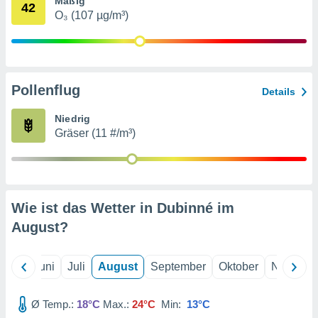
Mäßig
von
42
O₃ (107 µg/m³)
erte
verwendung
n zur
erter
Pollenflug
Details
rstellung
n zur
Niedrig
ierung von
Gräser (11 #/m³)
verwendung
n zur
erter
essung der
ung,
Wie ist das Wetter in Dubinné im
er
August
?
ce von
analyse von
n durch
Mai
Juni
Juli
August
September
Oktober
Novembe
 oder
onen von
Ø Temp.:
18°C
Max.:
24°C
Min:
13°C
nen