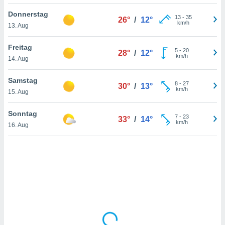
Donnerstag
13
-
35
26°
/
12°
km/h
13. Aug
IV,
kie-
Freitag
5
-
20
28°
/
12°
km/h
14. Aug
er
it der
Samstag
8
-
27
30°
/
13°
n von
km/h
15. Aug
cht
den sind,
Sonntag
7
-
23
 weiterhin
33°
/
14°
km/h
16. Aug
 Website
t
 indem Sie
ieren. In
l werden
über
, dass wir
s
, die für die
auf der
twendig