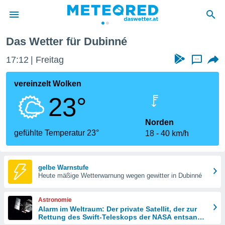
Das Wetter für Dubinné
politik
17:12
Freitag
...
von
at) wurde
vereinzelt Wolken
uten
23°
m
llen, dass
estellten
Norden
nen von
gefühlte Temperatur 23°
18
40 km/h
tät sind.
 diese
er die
Optionen
gelbe Warnstufe
Heute mäßige Wetterwarnung wegen gewitter in Dubinné
 cookies
Astronomie
s adgang
Alarm im Weltraum: Der private Satellit, der zur
Rettung des Swift-Teleskops der NASA entsandt
gitale