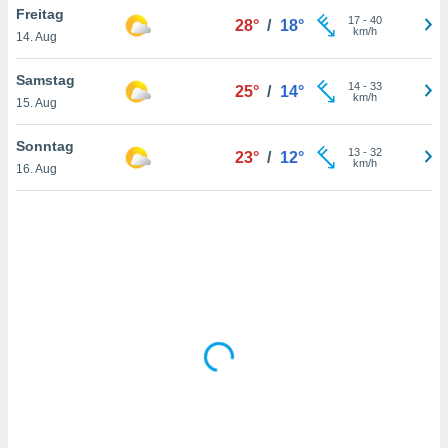
Freitag
17
-
40
28°
/
18°
km/h
14. Aug
IV,
Samstag
14
-
33
25°
/
14°
kie-
km/h
15. Aug
er
Sonntag
13
-
32
23°
/
12°
it der
km/h
16. Aug
n von
cht
den sind,
 weiterhin
 Website
t
 indem Sie
ieren. In
l werden
über
, dass wir
s
, die für die
auf der
twendig