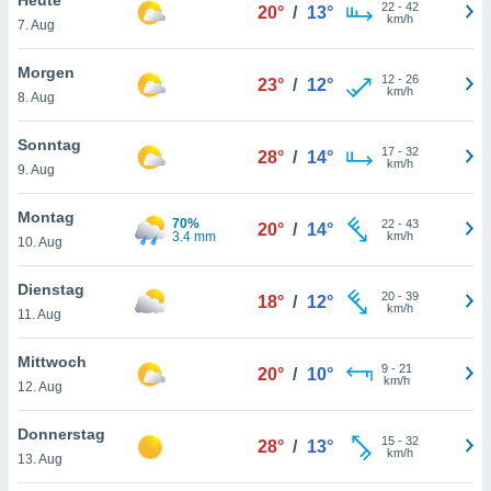
okies oder
22
-
42
20°
/
13°
km/h
7. Aug
 Partner
e es uns
n, das
Morgen
12
-
26
23°
/
12°
uf der
km/h
8. Aug
 verfolgen
lysieren
Sonntag
17
-
32
28°
/
14°
km/h
9. Aug
s Profil zu
um Ihnen
ierende
Montag
70%
22
-
43
20°
/
14°
nd
3.4 mm
km/h
10. Aug
erte Inhalte
. Weitere
Dienstag
20
-
39
nen finden
18°
/
12°
km/h
11. Aug
rer
tlinie
. Sie
Mittwoch
e
9
-
21
20°
/
10°
km/h
 jederzeit
12. Aug
, indem Sie
altfläche
Donnerstag
15
-
32
stellungen
28°
/
13°
km/h
13. Aug
n Rand
bsite