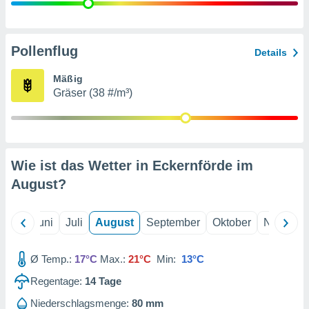
von
erte
verwendung
Pollenflug
Details
n zur
Mäßig
erter
Gräser (38 #/m³)
rstellung
n zur
ierung von
verwendung
n zur
Wie ist das Wetter in Eckernförde im
erter
August
?
essung der
ung,
er
Mai
Juni
Juli
August
September
Oktober
Novembe
ce von
analyse von
n durch
Ø Temp.:
17°C
Max.:
21°C
Min:
13°C
 oder
onen von
Regentage:
14
Tage
nen
Niederschlagsmenge:
80 mm