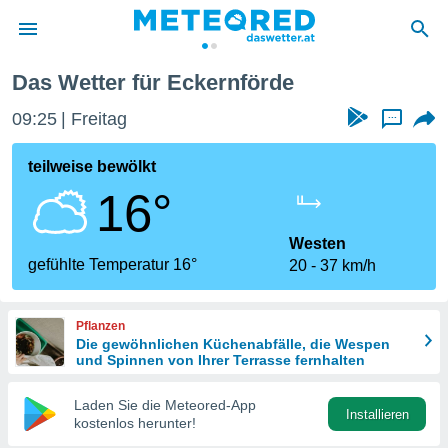
Das Wetter für Eckernförde
politik
09:25
Freitag
...
von
at) wurde
teilweise bewölkt
uten
16°
m
llen, dass
estellten
Westen
nen von
gefühlte Temperatur 16°
20
37 km/h
tät sind.
 diese
er die
Pflanzen
Optionen
Die gewöhnlichen Küchenabfälle, die Wespen
und Spinnen von Ihrer Terrasse fernhalten
 cookies
Laden Sie die Meteored-App
s adgang
Installieren
kostenlos herunter!
gitale