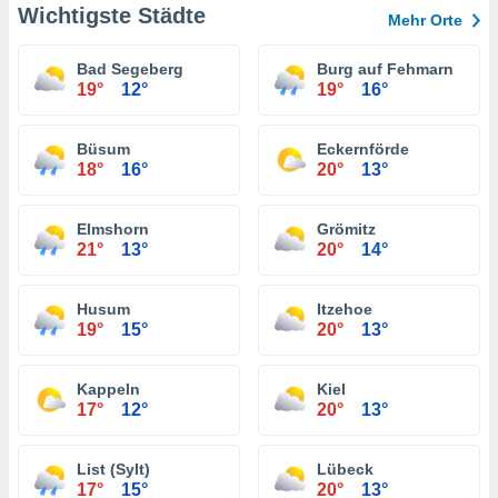
Wichtigste Städte
Mehr Orte
Bad Segeberg
Burg auf Fehmarn
19°
12°
19°
16°
Büsum
Eckernförde
18°
16°
20°
13°
Elmshorn
Grömitz
21°
13°
20°
14°
Husum
Itzehoe
19°
15°
20°
13°
Kappeln
Kiel
17°
12°
20°
13°
List (Sylt)
Lübeck
17°
15°
20°
13°