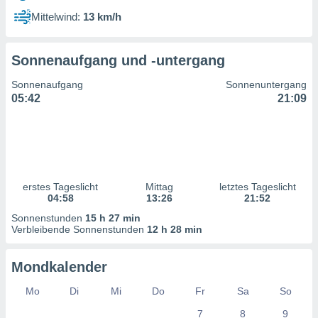
ntwicklung
Mittelwind:
13 km/h
serung der
g
Sonnenaufgang und -untergang
 Daten zur
n Inhalten.
Sonnenaufgang
Sonnenuntergang
05:42
21:09
ten und
ion durch
on
,
erte
d Inhalte,
erstes Tageslicht
Mittag
letztes Tageslicht
on
04:58
13:26
21:52
ung und der
ce von
Sonnenstunden
15 h 27 min
Verbleibende Sonnenstunden
12 h 28 min
nforschung
icklung
Mondkalender
serung von
.
Mo
Di
Mi
Do
Fr
Sa
So
sere 1199
7
8
9