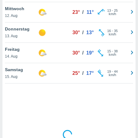
Mittwoch
13
-
25
23°
/
11°
km/h
12. Aug
IV,
kie-
Donnerstag
16
-
35
30°
/
13°
km/h
13. Aug
er
it der
Freitag
15
-
38
30°
/
19°
n von
km/h
14. Aug
cht
den sind,
Samstag
19
-
44
 weiterhin
25°
/
17°
km/h
15. Aug
 Website
t
 indem Sie
ieren. In
l werden
über
, dass wir
s
, die für die
auf der
twendig