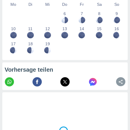
tner
Mo
Di
Mi
Do
Fr
Sa
So
6
7
8
9
10
11
12
13
14
15
16
17
18
19
Vorhersage teilen