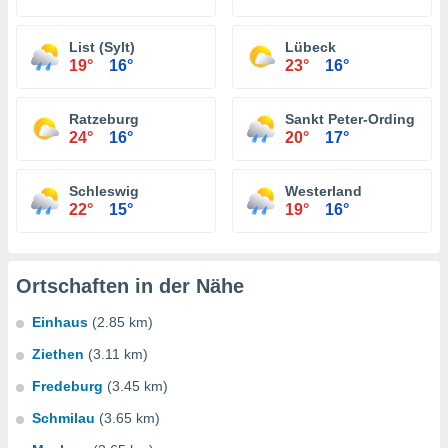
List (Sylt)
Lübeck
19°
16°
23°
16°
Ratzeburg
Sankt Peter-Ording
24°
16°
20°
17°
Schleswig
Westerland
22°
15°
19°
16°
Ortschaften in der Nähe
Einhaus
(2.85 km)
Ziethen
(3.11 km)
Fredeburg
(3.45 km)
Schmilau
(3.65 km)