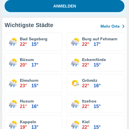
Wichtigste Städte
Mehr Orte
Bad Segeberg
Burg auf Fehmarn
22°
15°
22°
17°
Büsum
Eckernförde
20°
17°
22°
15°
Elmshorn
Grömitz
23°
15°
22°
16°
Husum
Itzehoe
21°
16°
22°
15°
Kappeln
Kiel
19°
13°
22°
15°