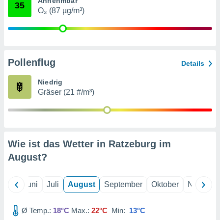
Annehmbar
von
35
O₃ (87 µg/m³)
erte
verwendung
n zur
erter
Pollenflug
Details
rstellung
n zur
Niedrig
ierung von
Gräser (21 #/m³)
verwendung
n zur
erter
essung der
ung,
Wie ist das Wetter in Ratzeburg im
er
August
?
ce von
analyse von
n durch
Mai
Juni
Juli
August
September
Oktober
Novembe
 oder
onen von
Ø Temp.:
18°C
Max.:
22°C
Min:
13°C
nen