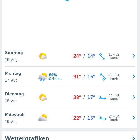
keine
r
analyse
nzeige von
der
erten
erwenden,
 nicht
Sonntag
13
-
32
24°
/
14°
erte
km/h
16. Aug
ehen
e können
Montag
60%
13
-
31
ation von
31°
/
15°
0.4 mm
km/h
17. Aug
lehnen und
s
t auf
Dienstag
20
-
45
28°
/
17°
site
km/h
18. Aug
 indem Sie
altfläche
Mittwoch
24
-
54
 klicken.
22°
/
15°
km/h
19. Aug
Zustimmung
wir und
Wettergrafiken
tner