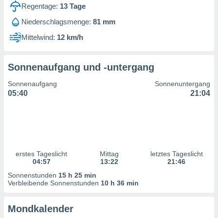
ntwicklung
Regentage:
13
Tage
serung der
Niederschlagsmenge:
81 mm
g
Mittelwind:
12 km/h
 Daten zur
n Inhalten.
Sonnenaufgang und -untergang
ten und
Sonnenaufgang
Sonnenuntergang
ion durch
05:40
21:04
on
,
erte
d Inhalte,
on
ung und der
ce von
erstes Tageslicht
Mittag
letztes Tageslicht
04:57
13:22
21:46
nforschung
Sonnenstunden
15 h 25 min
icklung
Verbleibende Sonnenstunden
10 h 36 min
serung von
.
Mondkalender
sere 1199