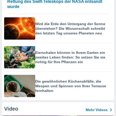
Rettung des Swift-Teleskops der NASA entsandt
wurde
Wird die Erde den Untergang der Sonne
überstehen? Die Wissenschaft schreibt
den letzten Tag unseres Planeten neu
Eierschalen können in Ihrem Garten ein
zweites Leben finden: So setzen Sie sie
richtig für Ihre Pflanzen ein
Die gewöhnlichen Küchenabfälle, die
Wespen und Spinnen von Ihrer Terrasse
fernhalten
Video
Mehr Videos