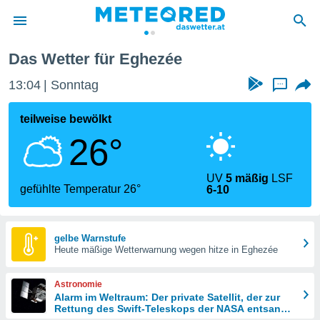
ezée
Das Wetter für Eghezée
politik
13:04
Sonntag
...
von
at) wurde
teilweise bewölkt
uten
26°
m
llen, dass
estellten
UV
5 mäßig
LSF
nen von
gefühlte Temperatur 26°
6-10
tät sind.
 diese
er die
Optionen
gelbe Warnstufe
Heute mäßige Wetterwarnung wegen hitze in Eghezée
 cookies
Astronomie
s adgang
Alarm im Weltraum: Der private Satellit, der zur
Rettung des Swift-Teleskops der NASA entsandt
gitale