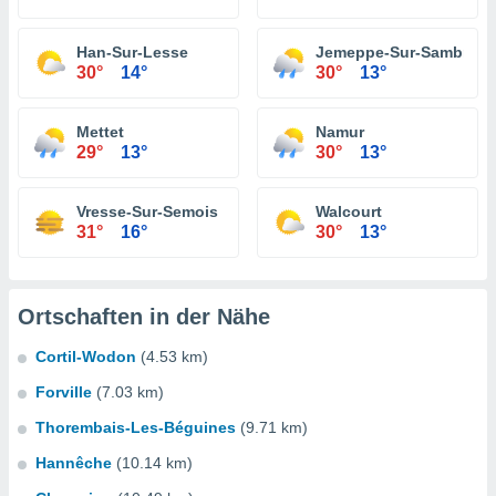
Han-Sur-Lesse
Jemeppe-Sur-Sambre
30°
14°
30°
13°
Mettet
Namur
29°
13°
30°
13°
Vresse-Sur-Semois
Walcourt
31°
16°
30°
13°
Ortschaften in der Nähe
Cortil-Wodon
(4.53 km)
Forville
(7.03 km)
Thorembais-Les-Béguines
(9.71 km)
Hannêche
(10.14 km)