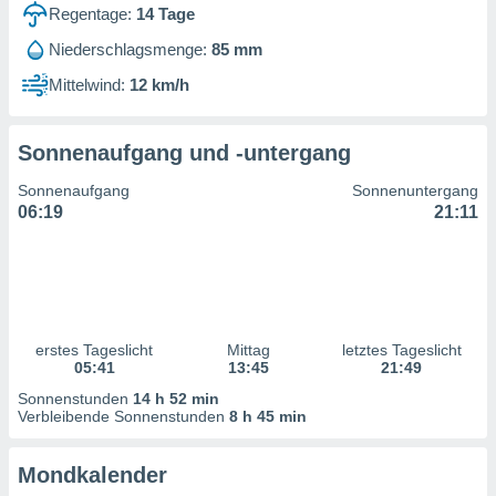
ntwicklung
Regentage:
14
Tage
serung der
Niederschlagsmenge:
85 mm
g
Mittelwind:
12 km/h
 Daten zur
n Inhalten.
Sonnenaufgang und -untergang
ten und
Sonnenaufgang
Sonnenuntergang
ion durch
06:19
21:11
on
,
erte
d Inhalte,
on
ung und der
ce von
erstes Tageslicht
Mittag
letztes Tageslicht
05:41
13:45
21:49
nforschung
Sonnenstunden
14 h 52 min
icklung
Verbleibende Sonnenstunden
8 h 45 min
serung von
.
Mondkalender
sere 1199