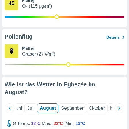
Mäßig
von
45
O₃ (115 µg/m³)
erte
verwendung
n zur
erter
Pollenflug
Details
rstellung
n zur
Mäßig
ierung von
Gräser (27 #/m³)
verwendung
n zur
erter
essung der
ung,
Wie ist das Wetter in Eghezée im
er
August
?
ce von
analyse von
n durch
Mai
Juni
Juli
August
September
Oktober
Novembe
 oder
onen von
Ø Temp.:
18°C
Max.:
22°C
Min:
13°C
nen