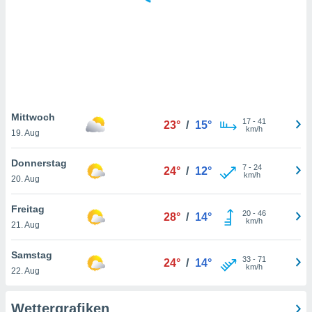
keine
r
analyse
nzeige von
der
erten
erwenden,
 nicht
Mittwoch
17
-
41
23°
/
15°
erte
km/h
19. Aug
ehen
e können
Donnerstag
7
-
24
ation von
24°
/
12°
km/h
20. Aug
lehnen und
s
t auf
Freitag
20
-
46
28°
/
14°
site
km/h
21. Aug
 indem Sie
altfläche
Samstag
33
-
71
 klicken.
24°
/
14°
km/h
22. Aug
Zustimmung
wir und
Wettergrafiken
tner