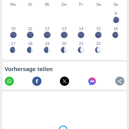
tner
Mo
Di
Mi
Do
Fr
Sa
So
9
10
11
12
13
14
15
16
17
18
19
20
21
22
Vorhersage teilen