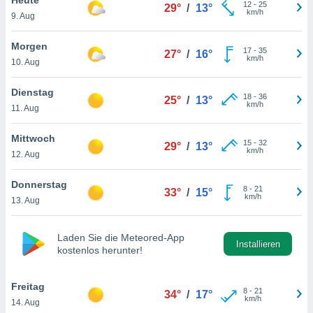
okies oder
12
-
25
29°
/
13°
km/h
9. Aug
 Partner
e es uns
n, das
Morgen
17
-
35
27°
/
16°
uf der
km/h
10. Aug
 verfolgen
lysieren
Dienstag
18
-
36
25°
/
13°
km/h
11. Aug
s Profil zu
um Ihnen
ierende
Mittwoch
15
-
32
29°
/
13°
nd
km/h
12. Aug
erte Inhalte
. Weitere
Donnerstag
8
-
21
nen finden
33°
/
15°
km/h
13. Aug
rer
tlinie
. Sie
e
Laden Sie die Meteored-App
 jederzeit
Installieren
kostenlos herunter!
, indem Sie
altfläche
stellungen
Freitag
8
-
21
34°
/
17°
n Rand
km/h
14. Aug
bsite