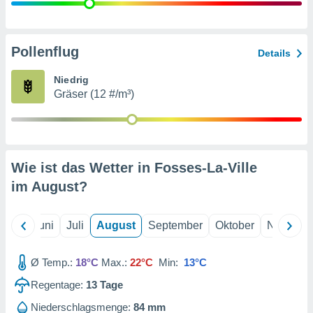
von
erte
verwendung
Pollenflug
Details
n zur
Niedrig
erter
Gräser (12 #/m³)
rstellung
n zur
ierung von
verwendung
n zur
Wie ist das Wetter in Fosses-La-Ville
erter
im
August
?
essung der
ung,
er
Mai
Juni
Juli
August
September
Oktober
Novembe
ce von
analyse von
n durch
Ø Temp.:
18°C
Max.:
22°C
Min:
13°C
 oder
onen von
Regentage:
13
Tage
nen
Niederschlagsmenge:
84 mm