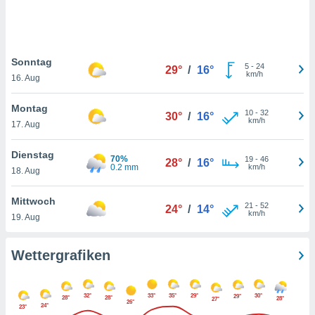
keine
r
analyse
nzeige von
Sonntag
der
5
-
24
29°
/
16°
km/h
erten
16. Aug
erwenden,
Montag
10
-
32
30°
/
16°
 nicht
km/h
17. Aug
erte
ehen
Dienstag
e können
70%
19
-
46
28°
/
16°
0.2 mm
km/h
ation von
18. Aug
lehnen und
s
Mittwoch
21
-
52
24°
/
14°
t auf
km/h
19. Aug
site
 indem Sie
altfläche
Wettergrafiken
 klicken.
Zustimmung
32°
33°
35°
29°
30°
29°
wir und
28°
28°
28°
27°
26°
24°
23°
tner