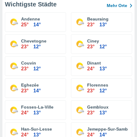
Wichtigste Städte
Mehr Orte
Andenne
Beauraing
25°
14°
23°
13°
Chevetogne
Ciney
23°
12°
23°
12°
Couvin
Dinant
23°
12°
24°
13°
Eghezée
Florennes
23°
14°
23°
12°
Fosses-La-Ville
Gembloux
24°
13°
23°
13°
Han-Sur-Lesse
Jemeppe-Sur-Sambre
24°
13°
24°
14°