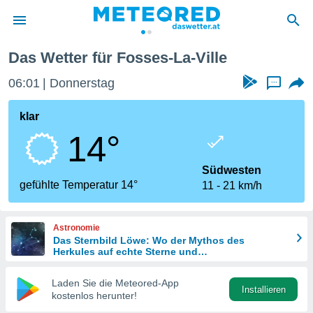
es-La-Ville
Das Wetter für Fosses-La-Ville
politik
06:01
Donnerstag
...
von
at) wurde
klar
uten
14°
m
llen, dass
estellten
Südwesten
nen von
gefühlte Temperatur 14°
11
21 km/h
tät sind.
 diese
er die
Astronomie
Optionen
Das Sternbild Löwe: Wo der Mythos des
Herkules auf echte Sterne und
Meteoritenschauer trifft
 cookies
Laden Sie die Meteored-App
s adgang
Installieren
kostenlos herunter!
gitale