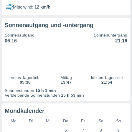
ntwicklung
Mittelwind:
12 km/h
serung der
g
Sonnenaufgang und -untergang
 Daten zur
n Inhalten.
Sonnenaufgang
Sonnenuntergang
06:16
21:16
ten und
ion durch
on
,
erte
d Inhalte,
erstes Tageslicht
Mittag
letztes Tageslicht
on
05:38
13:47
21:54
ung und der
ce von
Sonnenstunden
15 h 1 min
Verbleibende Sonnenstunden
15 h 53 min
nforschung
icklung
Mondkalender
serung von
.
Mo
Di
Mi
Do
Fr
Sa
So
sere 1199
6
7
8
9