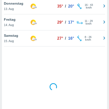
Donnerstag
16
-
43
35°
/
20°
km/h
13. Aug
IV,
Freitag
11
-
29
29°
/
17°
kie-
km/h
14. Aug
er
Samstag
8
-
26
27°
/
16°
it der
km/h
15. Aug
n von
cht
den sind,
 weiterhin
 Website
t
 indem Sie
ieren. In
l werden
über
, dass wir
s
, die für die
auf der
twendig