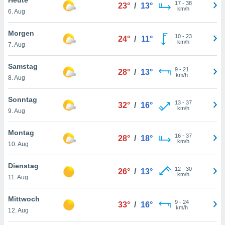
okies oder
17
-
38
23°
/
13°
km/h
6. Aug
 Partner
e es uns
n, das
Morgen
10
-
23
24°
/
11°
uf der
km/h
7. Aug
 verfolgen
lysieren
Samstag
9
-
21
28°
/
13°
km/h
8. Aug
s Profil zu
um Ihnen
ierende
Sonntag
13
-
37
32°
/
16°
nd
km/h
9. Aug
erte Inhalte
. Weitere
Montag
16
-
37
nen finden
28°
/
18°
km/h
10. Aug
rer
tlinie
. Sie
Dienstag
e
12
-
30
26°
/
13°
km/h
 jederzeit
11. Aug
, indem Sie
altfläche
Mittwoch
9
-
24
stellungen
33°
/
16°
km/h
12. Aug
n Rand
bsite