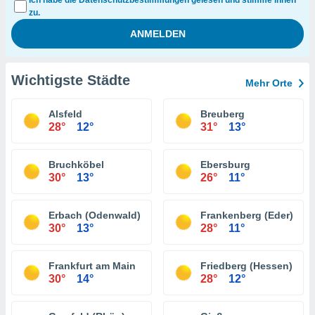
Ich habe die Datenschutzbestimmungen gelesen und stimme ihnen
zu.
Wichtigste Städte
Mehr Orte
Alsfeld
Breuberg
28°
12°
31°
13°
Bruchköbel
Ebersburg
30°
13°
26°
11°
Erbach (Odenwald)
Frankenberg (Eder)
30°
13°
28°
11°
Frankfurt am Main
Friedberg (Hessen)
30°
14°
28°
12°