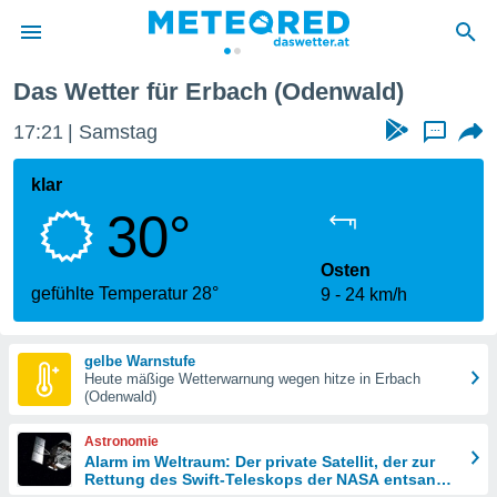
Das Wetter für Erbach (Odenwald)
politik
17:21
Samstag
...
von
at) wurde
klar
uten
30°
m
llen, dass
estellten
Osten
nen von
gefühlte Temperatur 28°
9
24 km/h
tät sind.
 diese
er die
gelbe Warnstufe
Optionen
Heute mäßige Wetterwarnung wegen hitze in Erbach
(Odenwald)
 cookies
Astronomie
s adgang
Alarm im Weltraum: Der private Satellit, der zur
Rettung des Swift-Teleskops der NASA entsandt
gitale