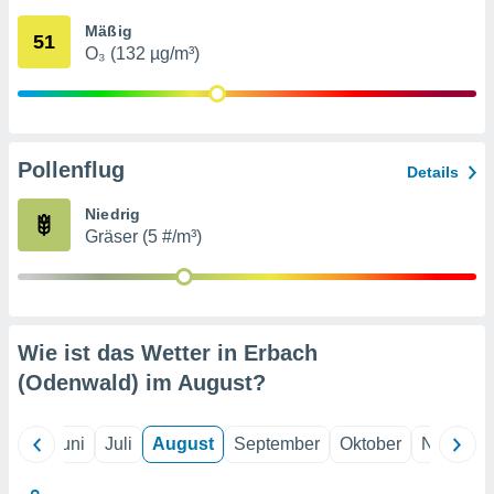
von
Mäßig
51
erte
O₃ (132 µg/m³)
verwendung
n zur
erter
rstellung
Pollenflug
n zur
Details
ierung von
verwendung
Niedrig
n zur
Gräser (5 #/m³)
erter
essung der
ung,
er
Wie ist das Wetter in Erbach
ce von
analyse von
(Odenwald) im
August
?
n durch
 oder
onen von
Mai
Juni
Juli
August
September
Oktober
Novembe
nen