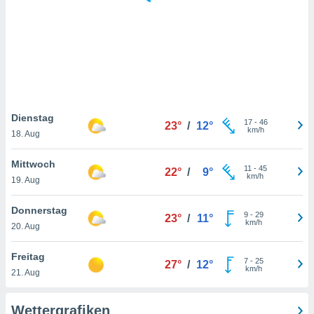
keine
r
analyse
nzeige von
der
erten
erwenden,
 nicht
Dienstag
17
-
46
23°
/
12°
erte
km/h
18. Aug
ehen
e können
Mittwoch
11
-
45
ation von
22°
/
9°
km/h
19. Aug
lehnen und
s
t auf
Donnerstag
9
-
29
23°
/
11°
site
km/h
20. Aug
 indem Sie
altfläche
Freitag
7
-
25
 klicken.
27°
/
12°
km/h
21. Aug
Zustimmung
wir und
Wettergrafiken
tner