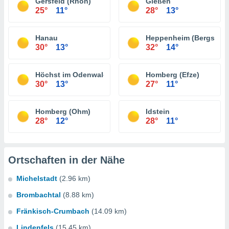
Gersfeld (Rhön)
Gießen
25°
11°
28°
13°
Hanau
Heppenheim (Bergstraß
30°
13°
32°
14°
Höchst im Odenwald
Homberg (Efze)
30°
13°
27°
11°
Homberg (Ohm)
Idstein
28°
12°
28°
11°
Ortschaften in der Nähe
Michelstadt
(2.96 km)
Brombachtal
(8.88 km)
Fränkisch-Crumbach
(14.09 km)
Lindenfels
(15.45 km)