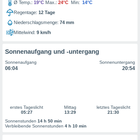
Ø Temp.:
19°C
Max.:
24°C
Min:
14°C
ntwicklung
serung der
Regentage:
12
Tage
g
Niederschlagsmenge:
74 mm
 Daten zur
Mittelwind:
9 km/h
n Inhalten.
ten und
Sonnenaufgang und -untergang
ion durch
on
Sonnenaufgang
Sonnenuntergang
,
06:04
20:54
erte
d Inhalte,
on
ung und der
ce von
erstes Tageslicht
Mittag
letztes Tageslicht
nforschung
05:27
13:29
21:30
icklung
serung von
Sonnenstunden
14 h 50 min
.
Verbleibende Sonnenstunden
4 h 10 min
sere 1199