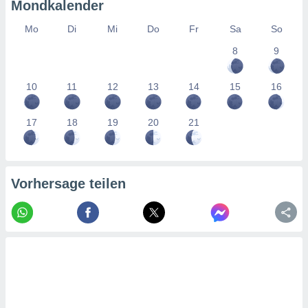
tner
Mondkalender
Mo
Di
Mi
Do
Fr
Sa
So
8
9
10
11
12
13
14
15
16
17
18
19
20
21
Vorhersage teilen