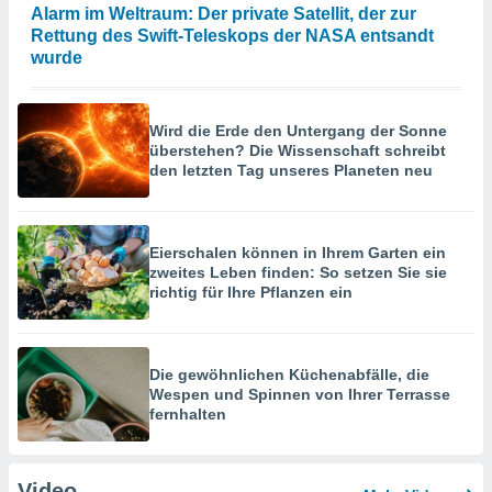
Alarm im Weltraum: Der private Satellit, der zur
Rettung des Swift-Teleskops der NASA entsandt
wurde
Wird die Erde den Untergang der Sonne
überstehen? Die Wissenschaft schreibt
den letzten Tag unseres Planeten neu
Eierschalen können in Ihrem Garten ein
zweites Leben finden: So setzen Sie sie
richtig für Ihre Pflanzen ein
Die gewöhnlichen Küchenabfälle, die
Wespen und Spinnen von Ihrer Terrasse
fernhalten
Video