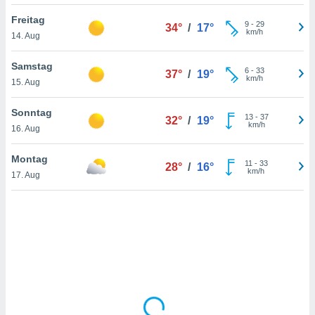
Freitag
9
-
29
34°
/
17°
km/h
14. Aug
IV,
kie-
Samstag
6
-
33
37°
/
19°
km/h
15. Aug
er
it der
Sonntag
13
-
37
32°
/
19°
n von
km/h
16. Aug
cht
den sind,
Montag
11
-
33
 weiterhin
28°
/
16°
km/h
17. Aug
 Website
t
 indem Sie
ieren. In
l werden
über
, dass wir
s
, die für die
auf der
twendig