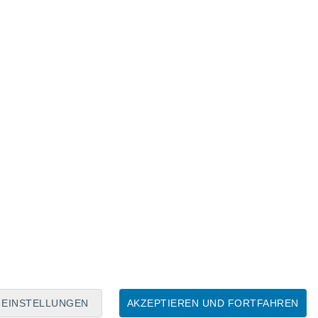
Mondkalender
Mo
Di
Mi
Do
Fr
Sa
So
8
9
10
11
12
13
14
15
16
17
18
19
20
21
EINSTELLUNGEN
AKZEPTIEREN UND FORTFAHREN