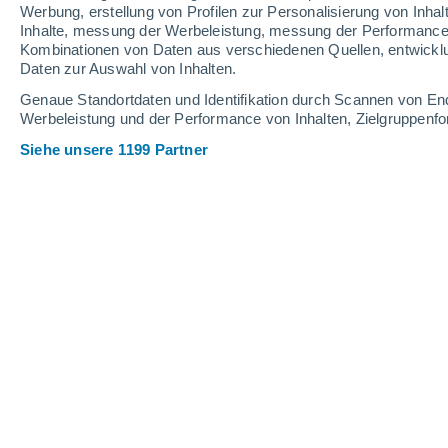
0.1 mm
Werbung, erstellung von Profilen zur Personalisierung von Inhal
Inhalte, messung der Werbeleistung, messung der Performance v
30°
/
16°
28°
/
17°
26°
/
11°
Kombinationen von Daten aus verschiedenen Quellen, entwickl
Daten zur Auswahl von Inhalten.
17
-
35
km/h
21
-
47
km/h
10
13
-
25
km/h
Genaue Standortdaten und Identifikation durch Scannen von En
Werbeleistung und der Performance von Inhalten, Zielgruppen
Siehe unsere 1199 Partner
Das Wetter für Ebersburg Heute
, 8. 
klar
25°
17:00
gefühlte T.
26°
klar
25°
18:00
gefühlte T.
26°
klar
25°
19:00
gefühlte T.
25°
klar
22°
20:00
gefühlte T.
25°