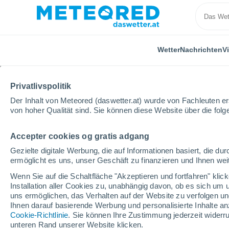
Wetter
Nachrichten
V
Privatlivspolitik
Der Inhalt von Meteored (daswetter.at) wurde von Fachleuten erst
von hoher Qualität sind. Sie können diese Website über die fol
Accepter cookies og gratis adgang
Home
Deutschland
Hessen
Ebersburg
Gezielte digitale Werbung, die auf Informationen basiert, die 
ermöglicht es uns, unser Geschäft zu finanzieren und Ihnen weit
Das Wetter für Ebersbu
Wenn Sie auf die Schaltfläche "Akzeptieren und fortfahren" kli
Installation aller Cookies zu, unabhängig davon, ob es sich um 
20:48
Samstag
uns ermöglichen, das Verhalten auf der Website zu verfolgen und
Ihnen darauf basierende Werbung und personalisierte Inhalte an
Cookie-Richtlinie
. Sie können Ihre Zustimmung jederzeit widerru
klar
unteren Rand unserer Website klicken.