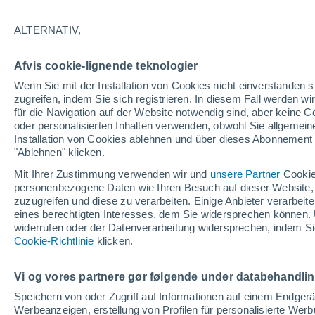
20°
ALTERNATIV,
Osten
Afvis cookie-lignende teknologier
gefühlte Temperatur 20°
4
-
8 km/h
Wenn Sie mit der Installation von Cookies nicht einverstanden s
zugreifen, indem Sie sich registrieren. In diesem Fall werden wir
für die Navigation auf der Website notwendig sind, aber keine
oder personalisierten Inhalten verwenden, obwohl Sie allgemein
Astronomie
Installation von Cookies ablehnen und über dieses Abonnement a
Alarm im Weltraum: Der private Satellit, der z
Rettung des Swift-Teleskops der NASA entsan
"Ablehnen" klicken.
wurde
Mit Ihrer Zustimmung verwenden wir und
unsere Partner
Cookie
Wetter 1 - 7 Tage
Aktuell
Vorhersagekarte für die 
personenbezogene Daten wie Ihren Besuch auf dieser Website,
zuzugreifen und diese zu verarbeiten. Einige Anbieter verarbe
eines berechtigten Interesses, dem Sie widersprechen können. 
widerrufen oder der Datenverarbeitung widersprechen, indem Sie
Morgen
Montag
D
Cookie-Richtlinie
Heute
klicken.
9. Aug
10. Aug
8. Aug
Vi og vores partnere gør følgende under databehandli
Speichern von oder Zugriff auf Informationen auf einem Endger
Werbeanzeigen, erstellung von Profilen für personalisierte Wer
40%