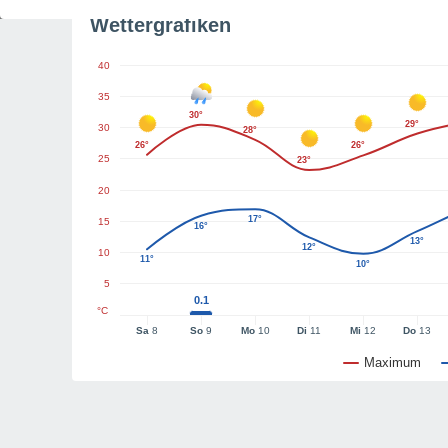
Wettergrafiken
40
35
30°
29°
30
28°
26°
26°
25
23°
20
17°
15
16°
13°
12°
10
11°
10°
5
0.1
°C
Sa
8
So
9
Mo
10
Di
11
Mi
12
Do
13
Maximum