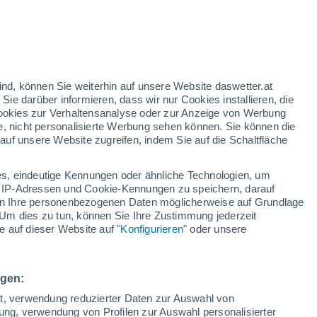
Temperaturanstieg
Über den morgigen Tag hinweg
ind, können Sie weiterhin auf unsere Website daswetter.at
 Sie darüber informieren, dass wir nur Cookies installieren, die
 Cookies zur Verhaltensanalyse oder zur Anzeige von Werbung
e, nicht personalisierte Werbung sehen können. Sie können die
uf unsere Website zugreifen, indem Sie auf die Schaltfläche
ur
dt
s, eindeutige Kennungen oder ähnliche Technologien, um
Bewölkung
Regenradar
Satelliten
Wettermodelle
 IP-Adressen und Cookie-Kennungen zu speichern, darauf
iten Ihre personenbezogenen Daten möglicherweise auf Grundlage
Um dies zu tun, können Sie Ihre Zustimmung jederzeit
 auf dieser Website auf "
Konfigurieren
" oder unsere
ienstag
Mittwoch
Donnerstag
Freitag
11. Aug
12. Aug
13. Aug
14. Aug
ngen:
ät, verwendung reduzierter Daten zur Auswahl von
bung, verwendung von Profilen zur Auswahl personalisierter