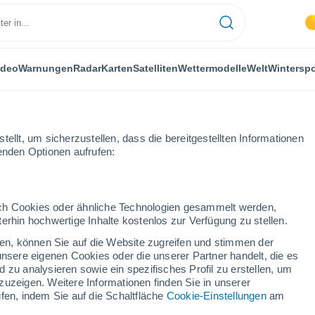
ideo
Warnungen
Radar
Karten
Satelliten
Wettermodelle
Welt
Winterspo
ellt, um sicherzustellen, dass die bereitgestellten Informationen
genden Optionen aufrufen:
durch Cookies oder ähnliche Technologien gesammelt werden,
erhin hochwertige Inhalte kostenlos zur Verfügung zu stellen.
rg
cken, können Sie auf die Website zugreifen und stimmen der
unsere eigenen Cookies oder die unserer Partner handelt, die es
...
 zu analysieren sowie ein spezifisches Profil zu erstellen, um
zuzeigen. Weitere Informationen finden Sie in unserer
Stündlich
fen, indem Sie auf die Schaltfläche
Cookie-Einstellungen
am
Bewölkte Abschnitte in den
nächsten Stunden