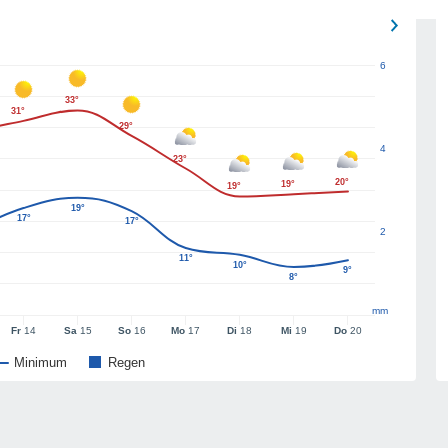
6
33°
31°
29°
4
23°
20°
19°
19°
19°
17°
17°
2
11°
10°
9°
8°
mm
Fr
14
Sa
15
So
16
Mo
17
Di
18
Mi
19
Do
20
Minimum
Regen