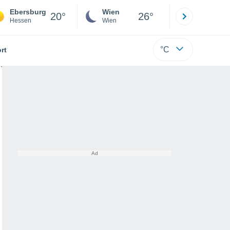
Ebersburg
Wien
Innsbruck
20°
26°
Hessen
Wien
Tirol
°C
rt