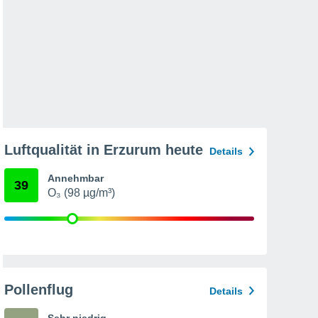
Luftqualität in Erzurum heute
Details
Annehmbar
39
O₃ (98 µg/m³)
Pollenflug
Details
Sehr niedrig