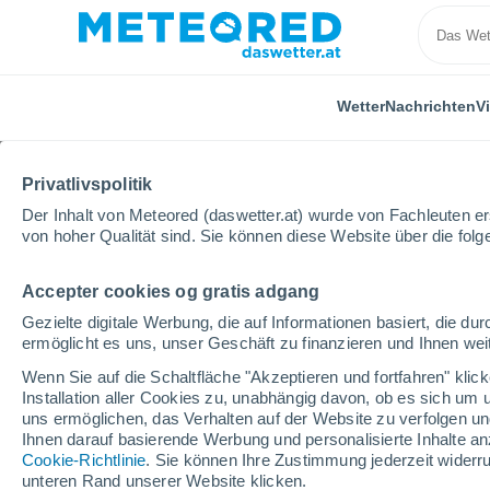
Wetter
Nachrichten
V
Privatlivspolitik
Der Inhalt von Meteored (daswetter.at) wurde von Fachleuten erst
von hoher Qualität sind. Sie können diese Website über die fol
Accepter cookies og gratis adgang
Home
Türkei
Erzurum
Gezielte digitale Werbung, die auf Informationen basiert, die 
ermöglicht es uns, unser Geschäft zu finanzieren und Ihnen weit
Das Wetter für Erzurum
Wenn Sie auf die Schaltfläche "Akzeptieren und fortfahren" kli
Installation aller Cookies zu, unabhängig davon, ob es sich um 
12:34
Donnerstag
uns ermöglichen, das Verhalten auf der Website zu verfolgen und
Ihnen darauf basierende Werbung und personalisierte Inhalte an
Cookie-Richtlinie
. Sie können Ihre Zustimmung jederzeit widerru
teilweise bewölkt
unteren Rand unserer Website klicken.