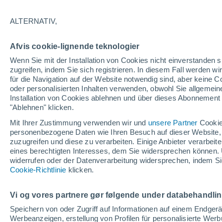
29°
ALTERNATIV,
UV
9 sehr
Afvis cookie-lignende teknologier
gefühlte Temperatur 27°
LSF
25-50
Wenn Sie mit der Installation von Cookies nicht einverstanden s
zugreifen, indem Sie sich registrieren. In diesem Fall werden wir
für die Navigation auf der Website notwendig sind, aber keine
oder personalisierten Inhalten verwenden, obwohl Sie allgemein
Astronomie
Installation von Cookies ablehnen und über dieses Abonnement a
Karte der Sonnenfinsternis vom 12. August: D
fünf Orte in Spanien mit mehr als einer Minut
"Ablehnen" klicken.
Dunkelheit
Mit Ihrer Zustimmung verwenden wir und
unsere Partner
Cookie
Wetter 1 - 7 Tage
Aktuell
Vorhersagekarte für die 
personenbezogene Daten wie Ihren Besuch auf dieser Website,
zuzugreifen und diese zu verarbeiten. Einige Anbieter verarbe
eines berechtigten Interesses, dem Sie widersprechen können. 
widerrufen oder der Datenverarbeitung widersprechen, indem Sie
Morgen
Samstag
Cookie-Richtlinie
Heute
klicken.
7. Aug
8. Aug
6. Aug
Vi og vores partnere gør følgende under databehandli
Speichern von oder Zugriff auf Informationen auf einem Endger
Werbeanzeigen, erstellung von Profilen für personalisierte Wer