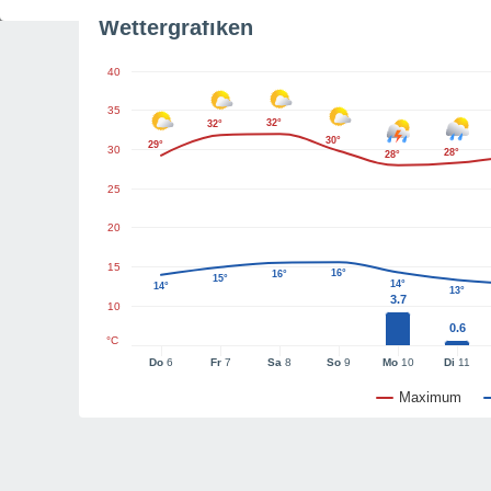
Wettergrafiken
40
35
32°
32°
30°
29°
30
28°
28°
25
20
15
16°
16°
15°
14°
14°
13°
3.7
10
0.6
°C
Do
6
Fr
7
Sa
8
So
9
Mo
10
Di
11
Maximum