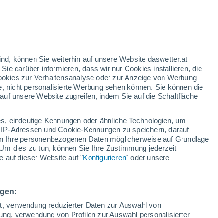
 hoch!
ind, können Sie weiterhin auf unsere Website daswetter.at
 Sie darüber informieren, dass wir nur Cookies installieren, die
 Cookies zur Verhaltensanalyse oder zur Anzeige von Werbung
e, nicht personalisierte Werbung sehen können. Sie können die
uf unsere Website zugreifen, indem Sie auf die Schaltfläche
ie
e
s, eindeutige Kennungen oder ähnliche Technologien, um
Bewölkung
Regenradar
Satelliten
Wettermodelle
 IP-Adressen und Cookie-Kennungen zu speichern, darauf
iten Ihre personenbezogenen Daten möglicherweise auf Grundlage
Um dies zu tun, können Sie Ihre Zustimmung jederzeit
 auf dieser Website auf "
Konfigurieren
" oder unsere
Sonntag
Montag
Dienstag
Mittwoch
9. Aug
10. Aug
11. Aug
12. Aug
ngen:
ät, verwendung reduzierter Daten zur Auswahl von
bung, verwendung von Profilen zur Auswahl personalisierter
90%
80%