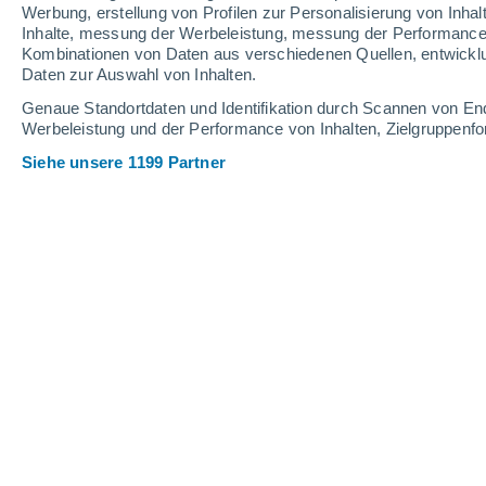
Werbung, erstellung von Profilen zur Personalisierung von Inhal
Inhalte, messung der Werbeleistung, messung der Performance v
32°
/
15°
32°
/
16°
29°
/
14°
Kombinationen von Daten aus verschiedenen Quellen, entwickl
Daten zur Auswahl von Inhalten.
17
-
41
km/h
12
-
36
km/h
17
17
-
42
km/h
Genaue Standortdaten und Identifikation durch Scannen von En
Werbeleistung und der Performance von Inhalten, Zielgruppen
Siehe unsere 1199 Partner
Das Wetter für Erzurum Heute
, 6. Au
teilweise bewölkt
29°
13:00
gefühlte T.
27°
vereinzelt Wolken
29°
14:00
gefühlte T.
27°
vereinzelt Wolken
29°
15:00
gefühlte T.
27°
vereinzelt Wolken
29°
16:00
gefühlte T.
27°