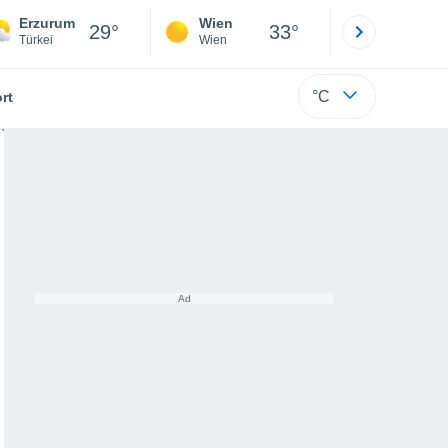
Erzurum
Wien
Innsbruck
29°
33°
Türkei
Wien
Tirol
°C
rt