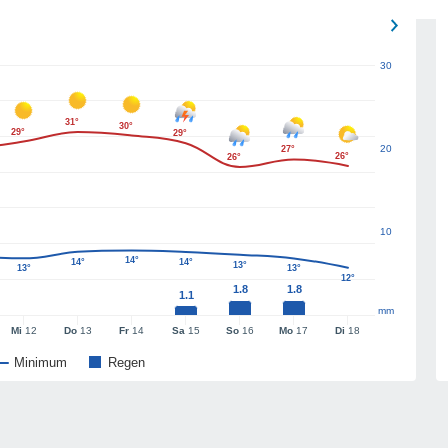
30
31°
30°
29°
29°
20
27°
26°
26°
10
14°
14°
14°
13°
13°
13°
12°
1.8
1.8
1.1
mm
Mi
12
Do
13
Fr
14
Sa
15
So
16
Mo
17
Di
18
Minimum
Regen