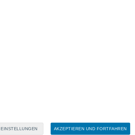
Mondkalender
Mo
Di
Mi
Do
Fr
Sa
So
6
7
8
9
10
11
12
13
14
15
16
17
18
19
EINSTELLUNGEN
AKZEPTIEREN UND FORTFAHREN