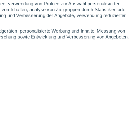
3.7 mm
0.6 mm
ten, verwendung von Profilen zur Auswahl personalisierter
on Inhalten, analyse von Zielgruppen durch Statistiken oder
30°
/
16°
28°
/
14°
28°
/
13°
29°
/
13°
ung und Verbesserung der Angebote, verwendung reduzierter
-
47
km/h
8
-
43
km/h
14
-
39
km/h
6
-
27
km/h
dgeräten, personalisierte Werbung und Inhalte, Messung von
forschung sowie Entwicklung und Verbesserung von Angeboten.
gust
Norden
9 sehr hoch!
11
-
36 km/h
LSF:
25-50
Norden
8 sehr hoch!
11
-
37 km/h
LSF:
25-50
Norden
6 hoch
7
-
35 km/h
LSF:
15-25
Norden
3 mäßig
4
-
29 km/h
LSF:
6-10