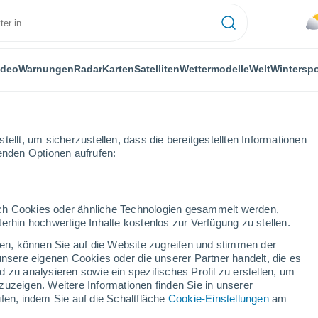
ideo
Warnungen
Radar
Karten
Satelliten
Wettermodelle
Welt
Winterspo
ellt, um sicherzustellen, dass die bereitgestellten Informationen
genden Optionen aufrufen:
durch Cookies oder ähnliche Technologien gesammelt werden,
erhin hochwertige Inhalte kostenlos zur Verfügung zu stellen.
cken, können Sie auf die Website zugreifen und stimmen der
unsere eigenen Cookies oder die unserer Partner handelt, die es
...
 zu analysieren sowie ein spezifisches Profil zu erstellen, um
zuzeigen. Weitere Informationen finden Sie in unserer
Stündlich
fen, indem Sie auf die Schaltfläche
Cookie-Einstellungen
am
Bewölkte Abschnitte in den
nächsten Stunden