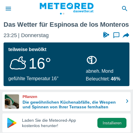
 de los Monteros
Das Wetter für Espinosa de los Monteros
politik
23:25
Donnerstag
...
von
at) wurde
teilweise bewölkt
uten
16°
m
llen, dass
estellten
abneh. Mond
nen von
gefühlte Temperatur 16°
Beleuchtet:
46%
tät sind.
 diese
er die
Pflanzen
Optionen
Die gewöhnlichen Küchenabfälle, die Wespen
und Spinnen von Ihrer Terrasse fernhalten
 cookies
Laden Sie die Meteored-App
s adgang
Installieren
kostenlos herunter!
gitale