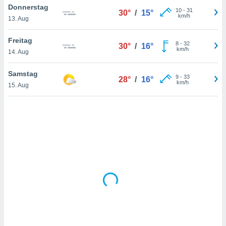
Donnerstag
10
-
31
30°
/
15°
km/h
13. Aug
IV,
Freitag
8
-
32
30°
/
16°
kie-
km/h
14. Aug
er
Samstag
9
-
33
28°
/
16°
it der
km/h
15. Aug
n von
cht
den sind,
 weiterhin
 Website
t
 indem Sie
ieren. In
l werden
über
, dass wir
s
, die für die
auf der
twendig