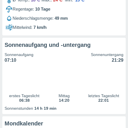
ntwicklung
serung der
Regentage:
10
Tage
Niederschlagsmenge:
49 mm
g
 Daten zur
Mittelwind:
7 km/h
n Inhalten.
Sonnenaufgang und -untergang
ten und
ion durch
Sonnenaufgang
Sonnenuntergang
on
07:10
21:29
,
erte
d Inhalte,
on
ung und der
ce von
erstes Tageslicht
Mittag
letztes Tageslicht
nforschung
06:38
14:20
22:01
icklung
Sonnenstunden
14 h 19 min
serung von
.
Mondkalender
sere 1199