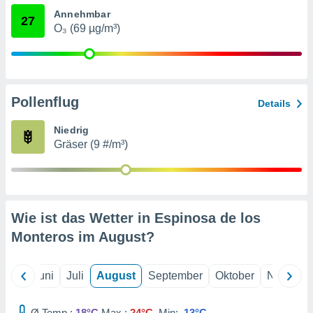
von
Annehmbar
27
erte
O₃ (69 µg/m³)
verwendung
n zur
erter
rstellung
Pollenflug
Details
n zur
ierung von
Niedrig
verwendung
Gräser (9 #/m³)
n zur
erter
essung der
ung,
er
Wie ist das Wetter in Espinosa de los
ce von
Monteros im
August
?
analyse von
n durch
 oder
Mai
Juni
Juli
August
September
Oktober
Novembe
onen von
nen
Ø Temp.:
18°C
Max.:
24°C
Min:
13°C