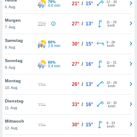
70%
okies oder
12
-
30
21°
/
15°
0.6 mm
km/h
6. Aug
 Partner
e es uns
n, das
Morgen
11
-
29
27°
/
13°
uf der
km/h
7. Aug
 verfolgen
lysieren
Samstag
80%
9
-
28
30°
/
15°
2.6 mm
km/h
8. Aug
s Profil zu
um Ihnen
ierende
Sonntag
60%
11
-
31
27°
/
16°
nd
0.4 mm
km/h
9. Aug
erte Inhalte
. Weitere
Montag
10
-
28
nen finden
26°
/
13°
km/h
10. Aug
rer
tlinie
. Sie
Dienstag
e
10
-
32
33°
/
16°
km/h
 jederzeit
11. Aug
, indem Sie
altfläche
Mittwoch
9
-
33
stellungen
30°
/
15°
km/h
12. Aug
n Rand
bsite