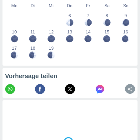
tner
Mo
Di
Mi
Do
Fr
Sa
So
6
7
8
9
10
11
12
13
14
15
16
17
18
19
Vorhersage teilen