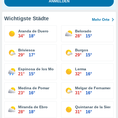
Wichtigste Städte
Mehr Orte
Aranda de Duero
Belorado
34°
18°
28°
15°
Briviesca
Burgos
29°
17°
29°
15°
Espinosa de los Monteros
Lerma
21°
15°
32°
16°
Medina de Pomar
Melgar de Fernamental
23°
16°
31°
16°
Miranda de Ebro
Quintanar de la Sierra
28°
18°
31°
16°