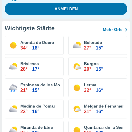
zu.
Wichtigste Städte
Mehr Orte
Aranda de Duero
Belorado
34°
18°
27°
15°
Briviesca
Burgos
28°
17°
29°
15°
Espinosa de los Monteros
Lerma
21°
15°
32°
16°
Medina de Pomar
Melgar de Fernamental
23°
16°
31°
16°
Miranda de Ebro
Quintanar de la Sierra