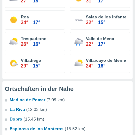
27°
18°
31°
17°
Roa
Salas de los Infantes
34°
17°
32°
15°
Trespaderne
Valle de Mena
26°
16°
22°
17°
Villadiego
Villarcayo de Merindad d
29°
15°
24°
16°
Ortschaften in der Nähe
Medina de Pomar
(7.09 km)
La Riva
(12.03 km)
Dobro
(15.45 km)
Espinosa de los Monteros
(15.52 km)