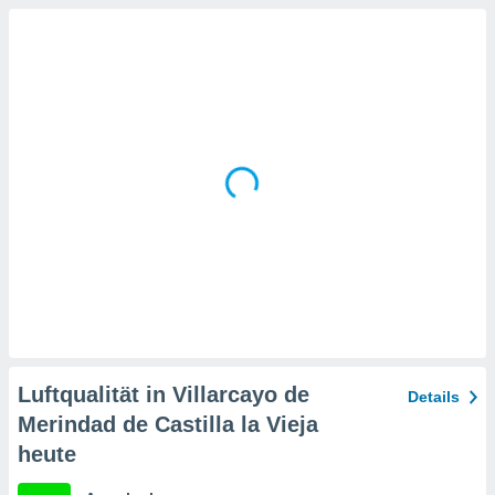
 jederzeit
oder der
beitung
hen, indem
ser
f "
en
" oder
tlinie
es
gør
 under
ndlingen:
von oder
nen auf
Luftqualität in Villarcayo de
erät,
Details
g
Merindad de Castilla la Vieja
 Daten zur
heute
on
igen,