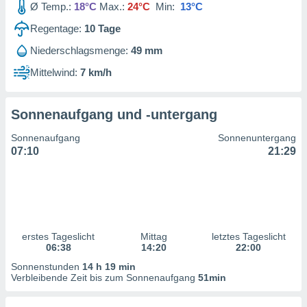
Ø Temp.:
18°C
Max.:
24°C
Min:
13°C
ntwicklung
serung der
Regentage:
10
Tage
g
Niederschlagsmenge:
49 mm
 Daten zur
n Inhalten.
Mittelwind:
7 km/h
ten und
Sonnenaufgang und -untergang
ion durch
on
Sonnenaufgang
Sonnenuntergang
,
07:10
21:29
erte
d Inhalte,
on
ung und der
ce von
nforschung
erstes Tageslicht
Mittag
letztes Tageslicht
06:38
14:20
22:00
icklung
serung von
Sonnenstunden
14 h 19 min
.
Verbleibende Zeit bis zum Sonnenaufgang
51min
sere 1199