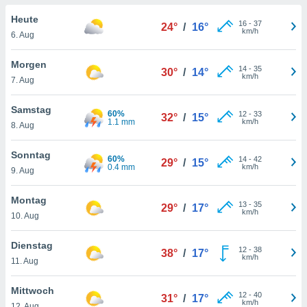
okies oder
 Partner
Heute
16
-
37
24°
/
16°
e es uns
km/h
6. Aug
n, das
uf der
Morgen
14
-
35
 verfolgen
30°
/
14°
km/h
7. Aug
lysieren
s Profil zu
Samstag
60%
12
-
33
32°
/
15°
um Ihnen
1.1 mm
km/h
8. Aug
ierende
nd
Sonntag
60%
14
-
42
erte Inhalte
29°
/
15°
0.4 mm
km/h
9. Aug
. Weitere
nen finden
Montag
rer
13
-
35
29°
/
17°
km/h
tlinie
. Sie
10. Aug
e
 jederzeit
Dienstag
12
-
38
, indem Sie
38°
/
17°
km/h
11. Aug
altfläche
stellungen
Mittwoch
n Rand
12
-
40
31°
/
17°
km/h
bsite
12. Aug