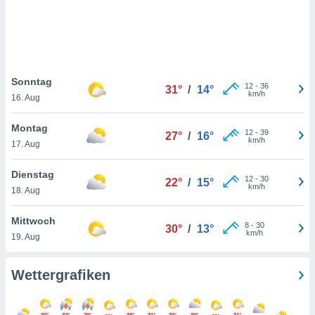
keine
r
analyse
nzeige von
der
erten
Sonntag
12
-
36
31°
/
14°
erwenden,
km/h
16. Aug
 nicht
Montag
erte
12
-
39
27°
/
16°
km/h
ehen
17. Aug
e können
ation von
Dienstag
12
-
30
22°
/
15°
lehnen und
km/h
18. Aug
s
t auf
Mittwoch
site
8
-
30
30°
/
13°
km/h
 indem Sie
19. Aug
altfläche
 klicken.
Wettergrafiken
Zustimmung
wir und
tner