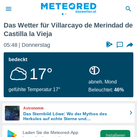
o de Merindad de Castilla la Vieja
Das Wetter für Villarcayo de Merindad de
politik
Castilla la Vieja
von
05:48
Donnerstag
...
at) wurde
uten
bedeckt
m
llen, dass
17°
estellten
nen von
abneh. Mond
tät sind.
gefühlte Temperatur 17°
 diese
Beleuchtet:
46%
er die
Optionen
Astronomie
Das Sternbild Löwe: Wo der Mythos des
Herkules auf echte Sterne und
 cookies
Meteoritenschauer trifft
s adgang
Laden Sie die Meteored-App
gitale
Installieren