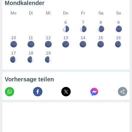
tner
Mondkalender
Mo
Di
Mi
Do
Fr
Sa
So
6
7
8
9
10
11
12
13
14
15
16
17
18
19
Vorhersage teilen