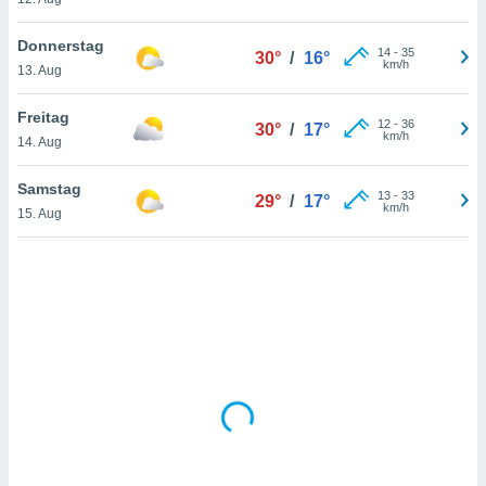
Donnerstag
14
-
35
30°
/
16°
IV,
km/h
13. Aug
kie-
Freitag
12
-
36
30°
/
17°
km/h
er
14. Aug
it der
Samstag
n von
13
-
33
29°
/
17°
km/h
cht
15. Aug
den sind,
 weiterhin
 Website
t
 indem Sie
ieren. In
l werden
über
, dass wir
s
, die für die
auf der
twendig