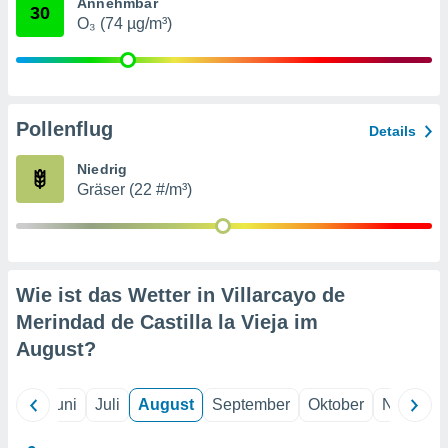
von
Annehmbar
30
O₃ (74 µg/m³)
erte
verwendung
n zur
erter
Pollenflug
Details
rstellung
n zur
Niedrig
ierung von
Gräser (22 #/m³)
verwendung
n zur
erter
essung der
ung,
Wie ist das Wetter in Villarcayo de
er
Merindad de Castilla la Vieja im
ce von
analyse von
August
?
n durch
 oder
onen von
Mai
Juni
Juli
August
September
Oktober
Novembe
nen