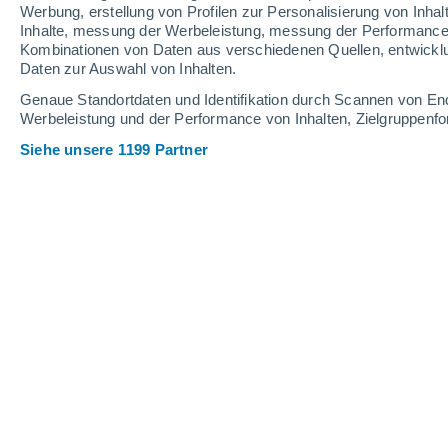
0.1 mm
Werbung, erstellung von Profilen zur Personalisierung von Inhal
Inhalte, messung der Werbeleistung, messung der Performance v
26°
/
18°
31°
/
17°
28°
/
18°
Kombinationen von Daten aus verschiedenen Quellen, entwickl
Daten zur Auswahl von Inhalten.
12
-
31
km/h
12
-
32
km/h
11
15
-
39
km/h
Genaue Standortdaten und Identifikation durch Scannen von En
Werbeleistung und der Performance von Inhalten, Zielgruppen
Siehe unsere 1199 Partner
Das Wetter für Valle de Mena Heute
, 
vereinzelt Wolk
27°
15:00
gefühlte T.
28°
teilweise bewölk
26°
16:00
gefühlte T.
28°
teilweise bewölk
25°
17:00
gefühlte T.
26°
teilweise bewölk
24°
18:00
gefühlte T.
25°