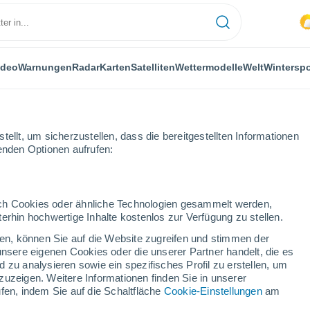
ideo
Warnungen
Radar
Karten
Satelliten
Wettermodelle
Welt
Winterspo
ellt, um sicherzustellen, dass die bereitgestellten Informationen
genden Optionen aufrufen:
Valle de Mena
durch Cookies oder ähnliche Technologien gesammelt werden,
erhin hochwertige Inhalte kostenlos zur Verfügung zu stellen.
e Mena
cken, können Sie auf die Website zugreifen und stimmen der
unsere eigenen Cookies oder die unserer Partner handelt, die es
...
 zu analysieren sowie ein spezifisches Profil zu erstellen, um
zuzeigen. Weitere Informationen finden Sie in unserer
Stündlich
fen, indem Sie auf die Schaltfläche
Cookie-Einstellungen
am
Bewölkter Himmel für die
nächsten Stunden