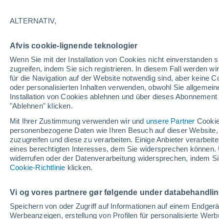
27°
ALTERNATIV,
Norden
Afvis cookie-lignende teknologier
gefühlte Temperatur 28°
13
-
33 km
Wenn Sie mit der Installation von Cookies nicht einverstanden s
zugreifen, indem Sie sich registrieren. In diesem Fall werden wir
für die Navigation auf der Website notwendig sind, aber keine
oder personalisierten Inhalten verwenden, obwohl Sie allgemein
Astronomie
Installation von Cookies ablehnen und über dieses Abonnement a
Alarm im Weltraum: Der private Satellit, der z
Rettung des Swift-Teleskops der NASA entsan
"Ablehnen" klicken.
wurde
Mit Ihrer Zustimmung verwenden wir und
unsere Partner
Cookie
Wetter 1 - 7 Tage
Aktuell
Vorhersagekarte für die 
personenbezogene Daten wie Ihren Besuch auf dieser Website,
zuzugreifen und diese zu verarbeiten. Einige Anbieter verarbe
eines berechtigten Interesses, dem Sie widersprechen können. 
widerrufen oder der Datenverarbeitung widersprechen, indem Sie
Morgen
Dienstag
M
Cookie-Richtlinie
Heute
klicken.
10. Aug
11. Aug
9. Aug
Vi og vores partnere gør følgende under databehandli
Speichern von oder Zugriff auf Informationen auf einem Endger
Werbeanzeigen, erstellung von Profilen für personalisierte Wer
30%