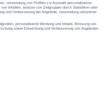
ten, verwendung von Profilen zur Auswahl personalisierter
on Inhalten, analyse von Zielgruppen durch Statistiken oder
33°
/
17°
32°
/
18°
31°
/
17°
28°
/
19°
ung und Verbesserung der Angebote, verwendung reduzierter
-
31
km/h
15
-
39
km/h
16
-
41
km/h
12
-
40
km/h
dgeräten, personalisierte Werbung und Inhalte, Messung von
forschung sowie Entwicklung und Verbesserung von Angeboten.
9. August
en
Norden
6 hoch
13
-
33 km/h
LSF:
15-25
t
Norden
5 mäßig
15
-
38 km/h
LSF:
6-10
t
Norden
3 mäßig
15
-
39 km/h
LSF:
6-10
t
Norden
2 niedrig
13
-
38 km/h
LSF:
nein