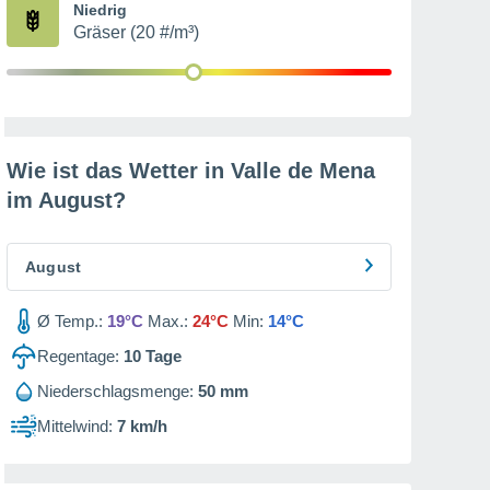
Niedrig
Gräser (20 #/m³)
Wie ist das Wetter in Valle de Mena
im
August
?
August
Ø Temp.:
19°C
Max.:
24°C
Min:
14°C
Regentage:
10
Tage
Niederschlagsmenge:
50 mm
Mittelwind:
7 km/h