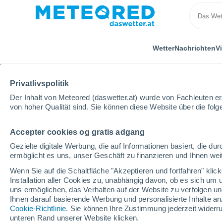
Wetter
Nachrichten
V
Privatlivspolitik
Der Inhalt von Meteored (daswetter.at) wurde von Fachleuten erst
von hoher Qualität sind. Sie können diese Website über die fol
Accepter cookies og gratis adgang
Home
Spanien
Kastilien-León
Provinz Burgos
Gezielte digitale Werbung, die auf Informationen basiert, die 
ermöglicht es uns, unser Geschäft zu finanzieren und Ihnen weit
Das Wetter für Valle d
Wenn Sie auf die Schaltfläche "Akzeptieren und fortfahren" kli
Installation aller Cookies zu, unabhängig davon, ob es sich um 
14:36
Sonntag
uns ermöglichen, das Verhalten auf der Website zu verfolgen und
Ihnen darauf basierende Werbung und personalisierte Inhalte an
Cookie-Richtlinie
. Sie können Ihre Zustimmung jederzeit widerru
vereinzelt Wolken
unteren Rand unserer Website klicken.