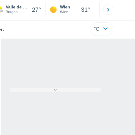
Valle de Mena
Wien
Innsbruck
27°
31°
Burgos
Wien
Tirol
°C
rt