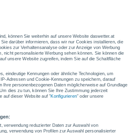
/h
ind, können Sie weiterhin auf unsere Website daswetter.at
 Sie darüber informieren, dass wir nur Cookies installieren, die
 Cookies zur Verhaltensanalyse oder zur Anzeige von Werbung
e, nicht personalisierte Werbung sehen können. Sie können die
uf unsere Website zugreifen, indem Sie auf die Schaltfläche
ur
dt
s, eindeutige Kennungen oder ähnliche Technologien, um
Bewölkung
Regenradar
Satelliten
Wettermodelle
 IP-Adressen und Cookie-Kennungen zu speichern, darauf
iten Ihre personenbezogenen Daten möglicherweise auf Grundlage
Um dies zu tun, können Sie Ihre Zustimmung jederzeit
 auf dieser Website auf "
Konfigurieren
" oder unsere
ittwoch
Donnerstag
Freitag
Samstag
12. Aug
13. Aug
14. Aug
15. Aug
ngen:
ät, verwendung reduzierter Daten zur Auswahl von
bung, verwendung von Profilen zur Auswahl personalisierter