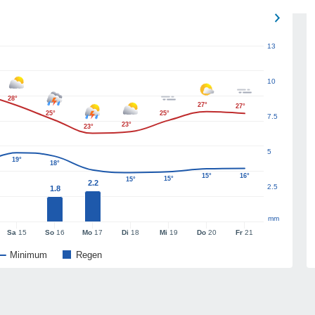
13
10
28°
27°
27°
25°
25°
7.5
23°
23°
5
19°
18°
15°
16°
15°
15°
2.2
2.5
1.8
mm
Sa
15
So
16
Mo
17
Di
18
Mi
19
Do
20
Fr
21
Minimum
Regen