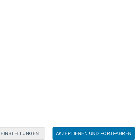
Mondkalender
Mo
Di
Mi
Do
Fr
Sa
So
9
10
11
12
13
14
15
16
17
18
19
20
21
22
EINSTELLUNGEN
AKZEPTIEREN UND FORTFAHREN