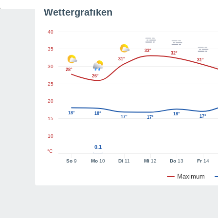
Wettergrafiken
40
35
33°
32°
31°
31°
30
28°
26°
25
20
18°
18°
18°
17°
17°
17°
15
10
0.1
°C
So
9
Mo
10
Di
11
Mi
12
Do
13
Fr
14
Maximum