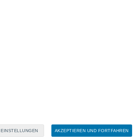
Mondkalender
Mo
Di
Mi
Do
Fr
Sa
So
6
7
8
9
10
11
12
13
14
15
16
17
18
19
EINSTELLUNGEN
AKZEPTIEREN UND FORTFAHREN