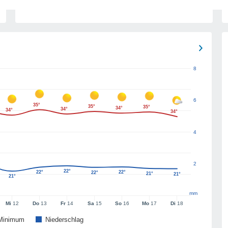
8
6
35°
35°
35°
34°
34°
34°
34°
4
2
22°
22°
22°
22°
21°
21°
21°
mm
Mi
12
Do
13
Fr
14
Sa
15
So
16
Mo
17
Di
18
Minimum
Niederschlag