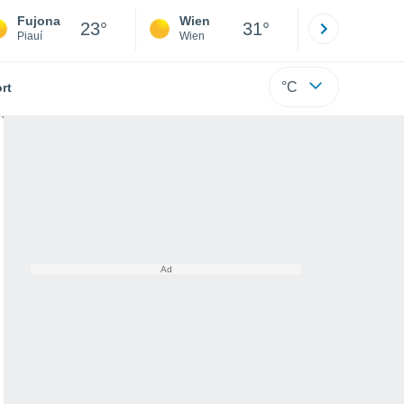
Fujona
Wien
Innsbruck
23°
31°
Piauí
Wien
Tirol
°C
rt