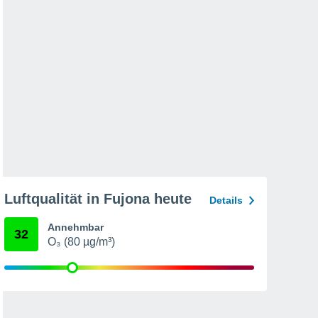
Luftqualität in Fujona heute
Details
Annehmbar
32
O₃ (80 µg/m³)