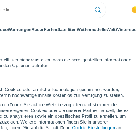
ideo
Warnungen
Radar
Karten
Satelliten
Wettermodelle
Welt
Winterspo
ellt, um sicherzustellen, dass die bereitgestellten Informationen
genden Optionen aufrufen:
durch Cookies oder ähnliche Technologien gesammelt werden,
erhin hochwertige Inhalte kostenlos zur Verfügung zu stellen.
 PI
cken, können Sie auf die Website zugreifen und stimmen der
unsere eigenen Cookies oder die unserer Partner handelt, die es
...
 zu analysieren sowie ein spezifisches Profil zu erstellen, um
zuzeigen. Weitere Informationen finden Sie in unserer
Stündlich
fen, indem Sie auf die Schaltfläche
Cookie-Einstellungen
am
Bewölkte Abschnitte in den
nächsten Stunden