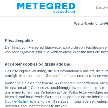
Wetter
Nachrichten
V
Privatlivspolitik
Der Inhalt von Meteored (daswetter.at) wurde von Fachleuten erst
von hoher Qualität sind. Sie können diese Website über die fol
Accepter cookies og gratis adgang
Home
Brasilien
Piauí
Fujona
Gezielte digitale Werbung, die auf Informationen basiert, die 
ermöglicht es uns, unser Geschäft zu finanzieren und Ihnen weit
Das Wetter für Fujona -
Wenn Sie auf die Schaltfläche "Akzeptieren und fortfahren" kli
Installation aller Cookies zu, unabhängig davon, ob es sich um 
05:39
Donnerstag
uns ermöglichen, das Verhalten auf der Website zu verfolgen und
Ihnen darauf basierende Werbung und personalisierte Inhalte an
Cookie-Richtlinie
. Sie können Ihre Zustimmung jederzeit widerru
klar
unteren Rand unserer Website klicken.