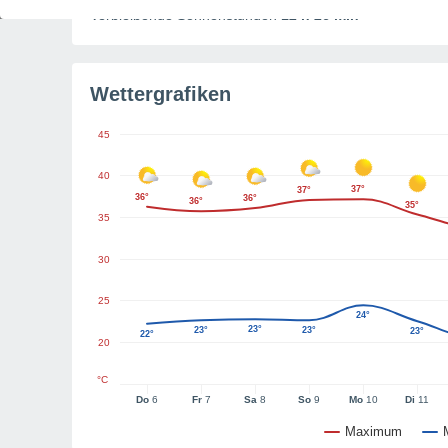
Verbleibende Sonnenstunden
12 h 26 min
Wettergrafiken
45
40
37°
37°
36°
36°
36°
35°
35
30
25
24°
23°
23°
23°
23°
22°
20
°C
Do
6
Fr
7
Sa
8
So
9
Mo
10
Di
11
Maximum