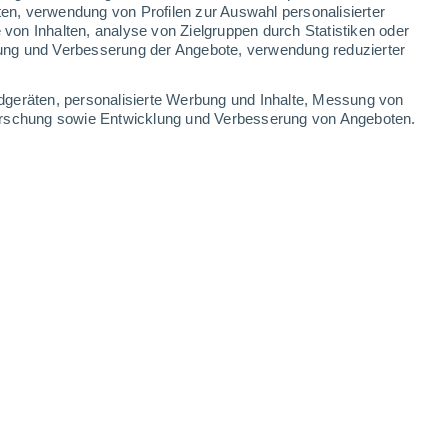
ten, verwendung von Profilen zur Auswahl personalisierter
on Inhalten, analyse von Zielgruppen durch Statistiken oder
37°
/
23°
37°
/
24°
35°
/
23°
34°
/
21°
ung und Verbesserung der Angebote, verwendung reduzierter
-
41
km/h
19
-
38
km/h
18
-
40
km/h
20
-
39
km/h
dgeräten, personalisierte Werbung und Inhalte, Messung von
forschung sowie Entwicklung und Verbesserung von Angeboten.
August
Osten
0 niedrig
12
-
21 km/h
LSF:
nein
Osten
0 niedrig
14
-
25 km/h
LSF:
nein
Osten
2 niedrig
14
-
30 km/h
LSF:
nein
Osten
4 mäßig
16
-
33 km/h
LSF:
6-10