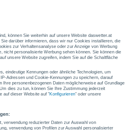
gelbe Warnstufe
Heute mäßige Wetterwarnung wegen
besonderer Gefahrenlage in Fujona
/h
ind, können Sie weiterhin auf unsere Website daswetter.at
 Sie darüber informieren, dass wir nur Cookies installieren, die
 Cookies zur Verhaltensanalyse oder zur Anzeige von Werbung
e, nicht personalisierte Werbung sehen können. Sie können die
uf unsere Website zugreifen, indem Sie auf die Schaltfläche
ules
s, eindeutige Kennungen oder ähnliche Technologien, um
Bewölkung
Regenradar
Satelliten
Wettermodelle
 IP-Adressen und Cookie-Kennungen zu speichern, darauf
iten Ihre personenbezogenen Daten möglicherweise auf Grundlage
Um dies zu tun, können Sie Ihre Zustimmung jederzeit
 auf dieser Website auf "
Konfigurieren
" oder unsere
Sonntag
Montag
Dienstag
Mittwoch
9. Aug
10. Aug
11. Aug
12. Aug
ngen:
ät, verwendung reduzierter Daten zur Auswahl von
bung, verwendung von Profilen zur Auswahl personalisierter