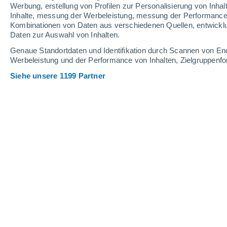
Werbung, erstellung von Profilen zur Personalisierung von Inhal
Inhalte, messung der Werbeleistung, messung der Performance v
36°
/
23°
36°
/
23°
36°
/
22°
Kombinationen von Daten aus verschiedenen Quellen, entwickl
Daten zur Auswahl von Inhalten.
22
-
43
km/h
22
-
43
km/h
20
16
-
35
km/h
Genaue Standortdaten und Identifikation durch Scannen von En
Werbeleistung und der Performance von Inhalten, Zielgruppen
Siehe unsere 1199 Partner
Das Wetter für Fujona - PI Heute
, 6. 
klar
23°
06:00
gefühlte T.
25°
klar
24°
07:00
gefühlte T.
26°
vereinzelt Wolken
27°
08:00
gefühlte T.
27°
vereinzelt Wolken
30°
09:00
gefühlte T.
29°