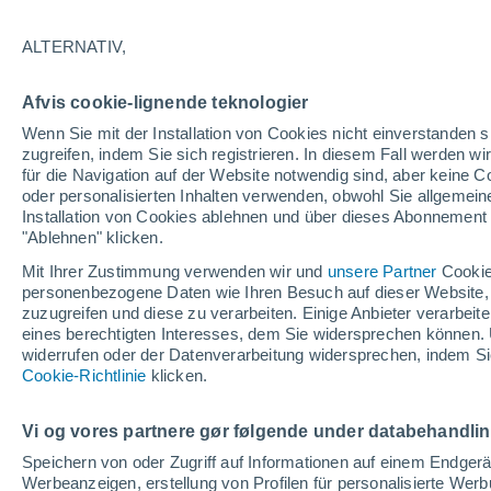
23°
ALTERNATIV,
Osten
Afvis cookie-lignende teknologier
gefühlte Temperatur 25°
12
-
21 km
Wenn Sie mit der Installation von Cookies nicht einverstanden s
zugreifen, indem Sie sich registrieren. In diesem Fall werden wir
für die Navigation auf der Website notwendig sind, aber keine
oder personalisierten Inhalten verwenden, obwohl Sie allgemein
Astronomie
Installation von Cookies ablehnen und über dieses Abonnement a
Das Sternbild Löwe: Wo der Mythos des Herk
auf echte Sterne und Meteoritenschauer trifft
"Ablehnen" klicken.
Mit Ihrer Zustimmung verwenden wir und
unsere Partner
Cookie
Wetter 1 - 7 Tage
Aktuell
Vorhersagekarte für die 
personenbezogene Daten wie Ihren Besuch auf dieser Website,
zuzugreifen und diese zu verarbeiten. Einige Anbieter verarbe
eines berechtigten Interesses, dem Sie widersprechen können. 
widerrufen oder der Datenverarbeitung widersprechen, indem Sie
Morgen
Samstag
Cookie-Richtlinie
Heute
klicken.
7. Aug
8. Aug
6. Aug
Vi og vores partnere gør følgende under databehandli
Speichern von oder Zugriff auf Informationen auf einem Endger
Werbeanzeigen, erstellung von Profilen für personalisierte Wer