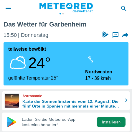
Das Wetter für Garbenheim
politik
15:50
Donnerstag
...
von
at) wurde
teilweise bewölkt
uten
24°
m
llen, dass
estellten
Nordwesten
nen von
gefühlte Temperatur 25°
17
39 km/h
tät sind.
 diese
er die
Astronomie
Optionen
Karte der Sonnenfinsternis vom 12. August: Die
fünf Orte in Spanien mit mehr als einer Minute
Dunkelheit
 cookies
Laden Sie die Meteored-App
s adgang
Installieren
kostenlos herunter!
gitale