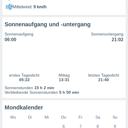
ntwicklung
Mittelwind:
9 km/h
serung der
g
Sonnenaufgang und -untergang
 Daten zur
n Inhalten.
Sonnenaufgang
Sonnenuntergang
06:00
21:02
ten und
ion durch
on
,
erte
d Inhalte,
erstes Tageslicht
Mittag
letztes Tageslicht
on
05:22
13:31
21:40
ung und der
ce von
Sonnenstunden
15 h 2 min
Verbleibende Sonnenstunden
5 h 50 min
nforschung
icklung
Mondkalender
serung von
.
Mo
Di
Mi
Do
Fr
Sa
So
sere 1199
6
7
8
9