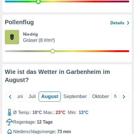
von
erte
verwendung
Pollenflug
Details
n zur
Niedrig
erter
Gräser (8 #/m³)
rstellung
n zur
ierung von
verwendung
n zur
Wie ist das Wetter in Garbenheim im
erter
August
?
essung der
ung,
er
Mai
Juni
Juli
August
September
Oktober
Novembe
ce von
analyse von
n durch
Ø Temp.:
18°C
Max.:
23°C
Min:
13°C
 oder
onen von
Regentage:
12
Tage
nen
Niederschlagsmenge:
73 mm