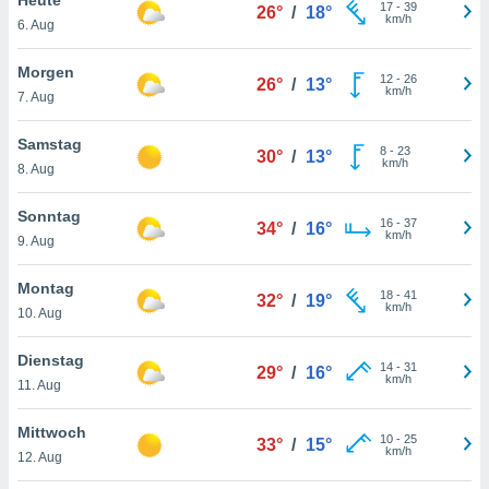
okies oder
17
-
39
26°
/
18°
km/h
6. Aug
 Partner
e es uns
n, das
Morgen
12
-
26
26°
/
13°
uf der
km/h
7. Aug
 verfolgen
lysieren
Samstag
8
-
23
30°
/
13°
km/h
8. Aug
s Profil zu
um Ihnen
ierende
Sonntag
16
-
37
34°
/
16°
nd
km/h
9. Aug
erte Inhalte
. Weitere
Montag
18
-
41
nen finden
32°
/
19°
km/h
10. Aug
rer
tlinie
. Sie
Dienstag
e
14
-
31
29°
/
16°
km/h
 jederzeit
11. Aug
, indem Sie
altfläche
Mittwoch
10
-
25
stellungen
33°
/
15°
km/h
12. Aug
n Rand
bsite