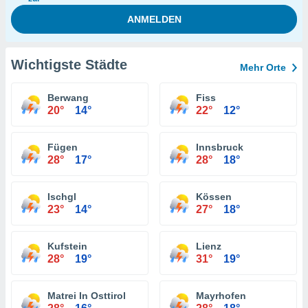
Wichtigste Städte
Mehr Orte
Berwang
Fiss
20°
14°
22°
12°
Fügen
Innsbruck
28°
17°
28°
18°
Ischgl
Kössen
23°
14°
27°
18°
Kufstein
Lienz
28°
19°
31°
19°
Matrei In Osttirol
Mayrhofen