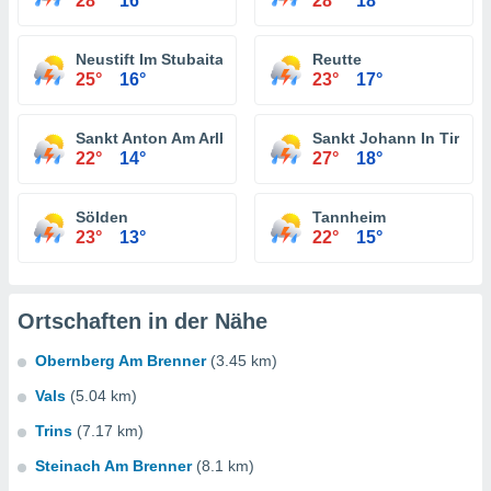
28°
16°
28°
18°
Neustift Im Stubaital
Reutte
25°
16°
23°
17°
Sankt Anton Am Arlberg
Sankt Johann In Tirol
22°
14°
27°
18°
Sölden
Tannheim
23°
13°
22°
15°
Ortschaften in der Nähe
Obernberg Am Brenner
(3.45 km)
Vals
(5.04 km)
Trins
(7.17 km)
Steinach Am Brenner
(8.1 km)