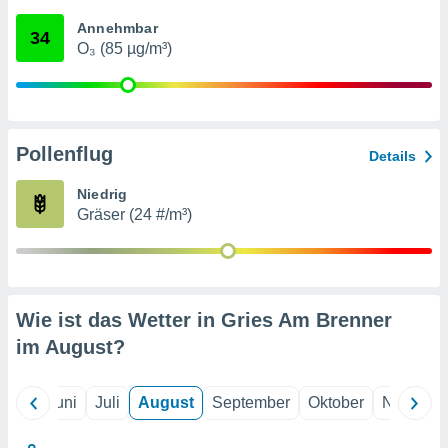
von
Annehmbar
34
erte
O₃ (85 µg/m³)
verwendung
n zur
erter
rstellung
Pollenflug
n zur
Details
ierung von
verwendung
Niedrig
n zur
Gräser (24 #/m³)
erter
essung der
ung,
er
Wie ist das Wetter in Gries Am Brenner
ce von
analyse von
im
August
?
n durch
 oder
onen von
Mai
Juni
Juli
August
September
Oktober
Novembe
nen