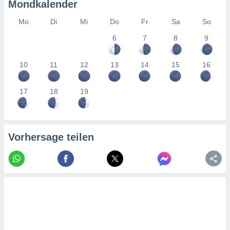
tner
Mondkalender
Mo
Di
Mi
Do
Fr
Sa
So
6
7
8
9
10
11
12
13
14
15
16
17
18
19
Vorhersage teilen