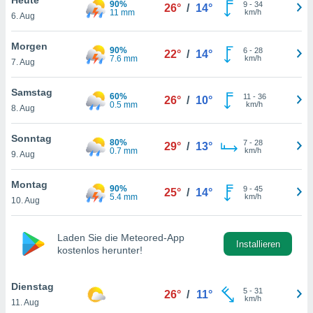
90%
okies oder
9
-
34
26°
/
14°
11 mm
km/h
6. Aug
 Partner
e es uns
n, das
Morgen
90%
6
-
28
22°
/
14°
uf der
7.6 mm
km/h
7. Aug
 verfolgen
lysieren
Samstag
60%
11
-
36
26°
/
10°
0.5 mm
km/h
8. Aug
s Profil zu
um Ihnen
ierende
Sonntag
80%
7
-
28
29°
/
13°
nd
0.7 mm
km/h
9. Aug
erte Inhalte
. Weitere
Montag
90%
9
-
45
nen finden
25°
/
14°
5.4 mm
km/h
10. Aug
rer
tlinie
. Sie
e
Laden Sie die Meteored-App
 jederzeit
Installieren
kostenlos herunter!
, indem Sie
altfläche
stellungen
Dienstag
5
-
31
26°
/
11°
n Rand
km/h
11. Aug
bsite