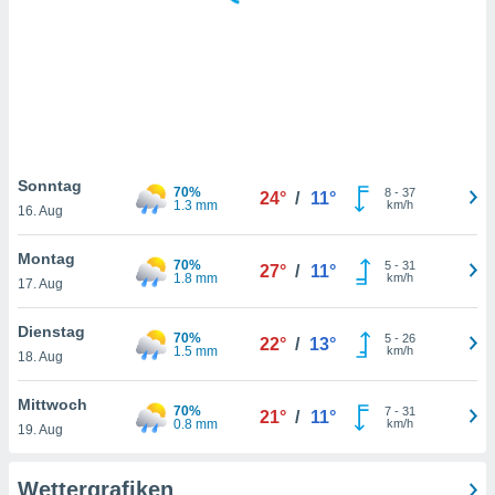
keine
r
analyse
nzeige von
der
erten
erwenden,
 nicht
Sonntag
70%
8
-
37
24°
/
11°
erte
1.3 mm
km/h
16. Aug
ehen
e können
Montag
70%
5
-
31
ation von
27°
/
11°
1.8 mm
km/h
17. Aug
lehnen und
s
t auf
Dienstag
70%
5
-
26
22°
/
13°
site
1.5 mm
km/h
18. Aug
 indem Sie
altfläche
Mittwoch
70%
7
-
31
 klicken.
21°
/
11°
0.8 mm
km/h
19. Aug
Zustimmung
wir und
Wettergrafiken
tner