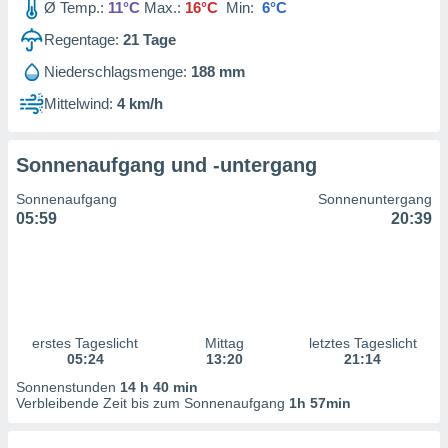
Ø Temp.:
11°C
Max.:
16°C
Min:
6°C
ntwicklung
serung der
Regentage:
21
Tage
g
Niederschlagsmenge:
188 mm
 Daten zur
Mittelwind:
4 km/h
n Inhalten.
ten und
Sonnenaufgang und -untergang
ion durch
on
Sonnenaufgang
Sonnenuntergang
,
05:59
20:39
erte
d Inhalte,
on
ung und der
ce von
erstes Tageslicht
Mittag
letztes Tageslicht
nforschung
05:24
13:20
21:14
icklung
serung von
Sonnenstunden
14 h 40 min
.
Verbleibende Zeit bis zum Sonnenaufgang
1h 57min
sere 1199