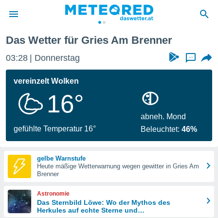
Das Wetter für Gries Am Brenner
politik
03:28
Donnerstag
...
von
at) wurde
vereinzelt Wolken
uten
16°
m
llen, dass
estellten
abneh. Mond
nen von
gefühlte Temperatur 16°
Beleuchtet:
46%
tät sind.
 diese
er die
gelbe Warnstufe
Optionen
Heute mäßige Wetterwarnung wegen gewitter in Gries Am
Brenner
 cookies
Astronomie
s adgang
Das Sternbild Löwe: Wo der Mythos des
Herkules auf echte Sterne und
gitale