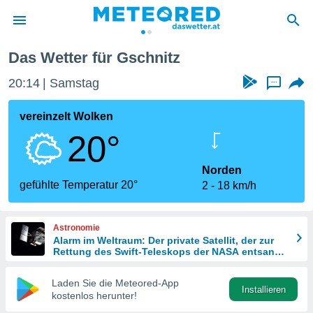
Das Wetter für Gschnitz
politik
20:14
Samstag
...
von
at) wurde
vereinzelt Wolken
uten
20°
m
llen, dass
estellten
Norden
nen von
gefühlte Temperatur 20°
2
18 km/h
tät sind.
 diese
er die
Astronomie
Optionen
Alarm im Weltraum: Der private Satellit, der zur
Rettung des Swift-Teleskops der NASA entsandt
wurde
 cookies
Laden Sie die Meteored-App
s adgang
Installieren
kostenlos herunter!
gitale