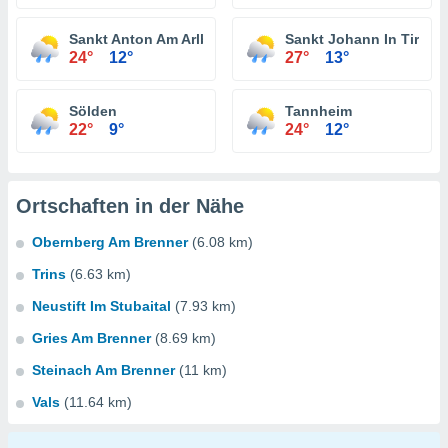
Sankt Anton Am Arlberg
Sankt Johann In Tirol
24°
12°
27°
13°
Sölden
Tannheim
22°
9°
24°
12°
Ortschaften in der Nähe
Obernberg Am Brenner
(6.08 km)
Trins
(6.63 km)
Neustift Im Stubaital
(7.93 km)
Gries Am Brenner
(8.69 km)
Steinach Am Brenner
(11 km)
Vals
(11.64 km)