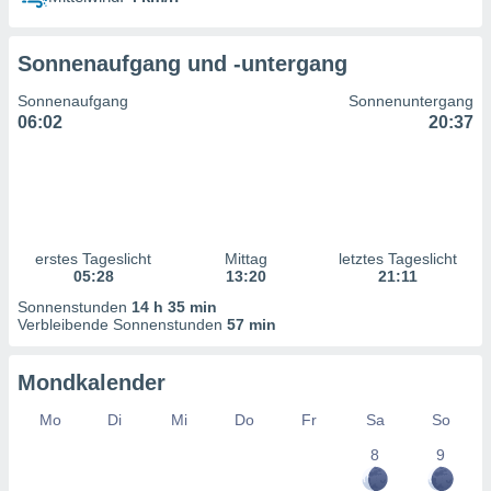
ntwicklung
serung der
Sonnenaufgang und -untergang
g
 Daten zur
Sonnenaufgang
Sonnenuntergang
n Inhalten.
06:02
20:37
ten und
ion durch
on
,
erte
erstes Tageslicht
Mittag
letztes Tageslicht
d Inhalte,
05:28
13:20
21:11
on
Sonnenstunden
14 h 35 min
ung und der
Verbleibende Sonnenstunden
57 min
ce von
nforschung
Mondkalender
icklung
serung von
Mo
Di
Mi
Do
Fr
Sa
So
.
8
9
sere 1199