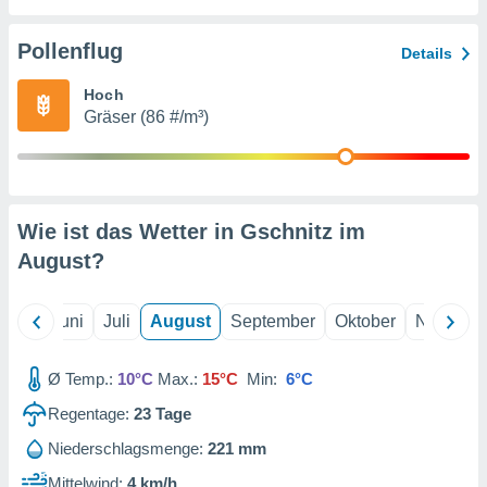
von
erte
Pollenflug
Details
verwendung
n zur
Hoch
Gräser (86 #/m³)
erter
rstellung
n zur
ierung von
verwendung
Wie ist das Wetter in Gschnitz im
n zur
August
?
erter
essung der
ung,
Mai
Juni
Juli
August
September
Oktober
Novembe
er
ce von
analyse von
Ø Temp.:
10°C
Max.:
15°C
Min:
6°C
n durch
Regentage:
23
Tage
 oder
onen von
Niederschlagsmenge:
221 mm
nen
Mittelwind:
4 km/h