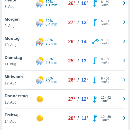
60%
okies oder
8
-
30
26°
/
10°
1.1 mm
km/h
8. Aug
 Partner
e es uns
n, das
Morgen
30%
5
-
21
27°
/
12°
uf der
0.4 mm
km/h
9. Aug
 verfolgen
lysieren
Montag
80%
9
-
35
26°
/
14°
2.5 mm
km/h
10. Aug
s Profil zu
um Ihnen
ierende
Dienstag
80%
9
-
32
25°
/
13°
nd
2.3 mm
km/h
11. Aug
erte Inhalte
. Weitere
Mittwoch
60%
9
-
36
nen finden
26°
/
12°
0.3 mm
km/h
12. Aug
rer
tlinie
. Sie
Donnerstag
e
12
-
42
27°
/
12°
km/h
 jederzeit
13. Aug
, indem Sie
altfläche
Freitag
10
-
39
stellungen
28°
/
11°
km/h
14. Aug
n Rand
bsite