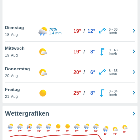
keine
r
analyse
nzeige von
Dienstag
der
70%
6
-
36
19°
/
12°
1.4 mm
km/h
erten
18. Aug
erwenden,
Mittwoch
9
-
43
19°
/
8°
 nicht
km/h
19. Aug
erte
ehen
Donnerstag
e können
8
-
35
20°
/
6°
km/h
ation von
20. Aug
lehnen und
s
Freitag
3
-
34
25°
/
8°
t auf
km/h
21. Aug
site
 indem Sie
altfläche
Wettergrafiken
 klicken.
Zustimmung
26°
27°
26°
25°
26°
27°
28°
27°
27°
28°
wir und
20°
19°
19°
tner