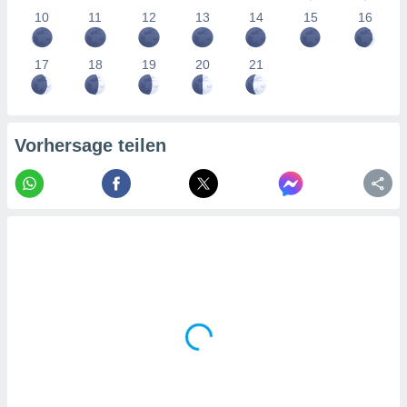
tner
10
11
12
13
14
15
16
17
18
19
20
21
Vorhersage teilen