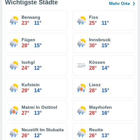
Wichtigste Städte
Mehr Orte
Berwang
Fiss
23°
11°
25°
11°
Fügen
Innsbruck
28°
15°
30°
15°
Ischgl
Kössen
24°
12°
28°
14°
Kufstein
Lienz
29°
14°
28°
15°
Matrei In Osttirol
Mayrhofen
27°
13°
28°
16°
Neustift Im Stubaital
Reutte
26°
12°
26°
13°