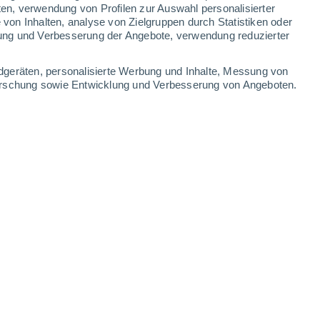
ten, verwendung von Profilen zur Auswahl personalisierter
on Inhalten, analyse von Zielgruppen durch Statistiken oder
34°
/
18°
37°
/
22°
30°
/
20°
30°
/
17°
ung und Verbesserung der Angebote, verwendung reduzierter
-
21
km/h
17
-
37
km/h
14
-
31
km/h
12
-
36
km/h
dgeräten, personalisierte Werbung und Inhalte, Messung von
forschung sowie Entwicklung und Verbesserung von Angeboten.
st
Norden
2 niedrig
13
-
39 km/h
LSF:
nein
en
Norden
1 niedrig
12
-
28 km/h
LSF:
nein
en
Norden
0 niedrig
14
-
27 km/h
LSF:
nein
en
Nordosten
0 niedrig
16
-
30 km/h
LSF:
nein