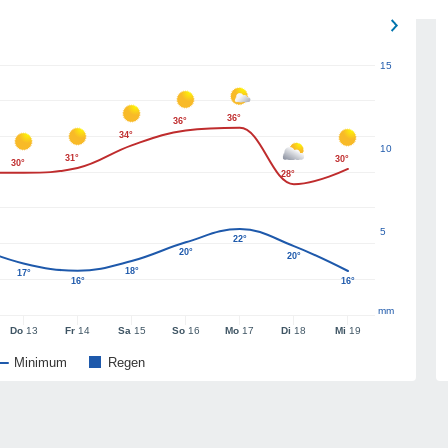
15
36°
36°
34°
10
31°
30°
30°
28°
5
22°
20°
20°
18°
17°
16°
16°
mm
Do
13
Fr
14
Sa
15
So
16
Mo
17
Di
18
Mi
19
Minimum
Regen