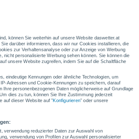
orangefarbene Warnstufe
Heute erhebliche Wetterwarnung
wegen hitze in Hatvan
nd
:
35%
ind, können Sie weiterhin auf unsere Website daswetter.at
 Sie darüber informieren, dass wir nur Cookies installieren, die
 Cookies zur Verhaltensanalyse oder zur Anzeige von Werbung
e, nicht personalisierte Werbung sehen können. Sie können die
uf unsere Website zugreifen, indem Sie auf die Schaltfläche
ur
dt
s, eindeutige Kennungen oder ähnliche Technologien, um
Bewölkung
Regenradar
Satelliten
Wettermodelle
 IP-Adressen und Cookie-Kennungen zu speichern, darauf
iten Ihre personenbezogenen Daten möglicherweise auf Grundlage
Um dies zu tun, können Sie Ihre Zustimmung jederzeit
 auf dieser Website auf "
Konfigurieren
" oder unsere
Montag
Dienstag
Mittwoch
Donnerstag
10. Aug
11. Aug
12. Aug
13. Aug
ngen:
ät, verwendung reduzierter Daten zur Auswahl von
bung, verwendung von Profilen zur Auswahl personalisierter