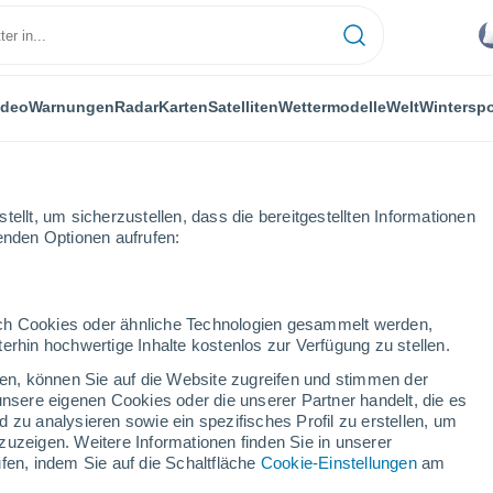
ideo
Warnungen
Radar
Karten
Satelliten
Wettermodelle
Welt
Winterspo
ellt, um sicherzustellen, dass die bereitgestellten Informationen
genden Optionen aufrufen:
durch Cookies oder ähnliche Technologien gesammelt werden,
erhin hochwertige Inhalte kostenlos zur Verfügung zu stellen.
cken, können Sie auf die Website zugreifen und stimmen der
unsere eigenen Cookies oder die unserer Partner handelt, die es
...
 zu analysieren sowie ein spezifisches Profil zu erstellen, um
zuzeigen. Weitere Informationen finden Sie in unserer
Stündlich
fen, indem Sie auf die Schaltfläche
Cookie-Einstellungen
am
Bewölkte Abschnitte in den
nächsten Stunden