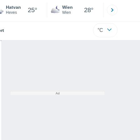
Hatvan
Wien
Innsbruck
25°
28°
Heves
Wien
Tirol
°C
rt