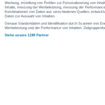
1.3 mm
Werbung, erstellung von Profilen zur Personalisierung von Inhal
Inhalte, messung der Werbeleistung, messung der Performance v
31°
/
20°
31°
/
18°
36°
/
24°
Kombinationen von Daten aus verschiedenen Quellen, entwickl
Daten zur Auswahl von Inhalten.
19
-
38
km/h
9
-
22
km/h
10
18
-
40
km/h
Genaue Standortdaten und Identifikation durch Scannen von En
Werbeleistung und der Performance von Inhalten, Zielgruppen
Siehe unsere 1199 Partner
Das Wetter für Hatvan Heute
, 7. Augu
leichter Regen
40%
31°
17:00
0.1 mm
gefühlte T.
31°
vereinzelt Wolk
30°
18:00
gefühlte T.
30°
vereinzelt Wolk
29°
19:00
gefühlte T.
30°
vereinzelt Wolk
28°
20:00
gefühlte T.
28°