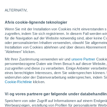
25°
ALTERNATIV,
abneh. Mo
Afvis cookie-lignende teknologier
Beleuchtet
gefühlte Temperatur 26°
Wenn Sie mit der Installation von Cookies nicht einverstanden s
zugreifen, indem Sie sich registrieren. In diesem Fall werden wir
für die Navigation auf der Website notwendig sind, aber keine
oder personalisierten Inhalten verwenden, obwohl Sie allgemein
Astronomie
Installation von Cookies ablehnen und über dieses Abonnement a
Alarm im Weltraum: Der private Satellit, der z
Rettung des Swift-Teleskops der NASA entsan
"Ablehnen" klicken.
wurde
Mit Ihrer Zustimmung verwenden wir und
unsere Partner
Cookie
Wetter 1 - 7 Tage
Aktuell
Vorhersagekarte für die 
personenbezogene Daten wie Ihren Besuch auf dieser Website,
zuzugreifen und diese zu verarbeiten. Einige Anbieter verarbe
eines berechtigten Interesses, dem Sie widersprechen können. 
widerrufen oder der Datenverarbeitung widersprechen, indem Sie
Morgen
Sonntag
Cookie-Richtlinie
Heute
klicken.
8. Aug
9. Aug
7. Aug
Vi og vores partnere gør følgende under databehandli
Speichern von oder Zugriff auf Informationen auf einem Endger
Werbeanzeigen, erstellung von Profilen für personalisierte Wer
80%