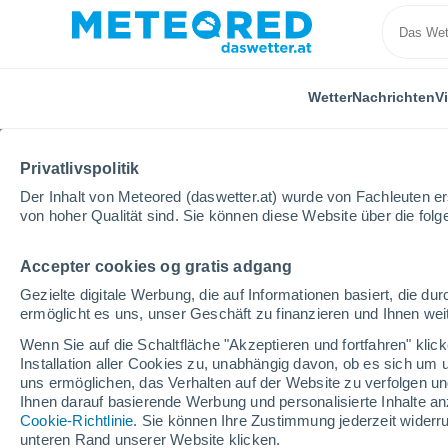
Wetter
Nachrichten
V
Privatlivspolitik
Der Inhalt von Meteored (daswetter.at) wurde von Fachleuten erst
von hoher Qualität sind. Sie können diese Website über die fol
Accepter cookies og gratis adgang
Home
Ungarn
Komitat Heves
Hatvan
Gezielte digitale Werbung, die auf Informationen basiert, die 
ermöglicht es uns, unser Geschäft zu finanzieren und Ihnen weit
Das Wetter für Hatvan
Wenn Sie auf die Schaltfläche "Akzeptieren und fortfahren" kli
Installation aller Cookies zu, unabhängig davon, ob es sich um 
21:50
Freitag
uns ermöglichen, das Verhalten auf der Website zu verfolgen und
Ihnen darauf basierende Werbung und personalisierte Inhalte an
Cookie-Richtlinie
. Sie können Ihre Zustimmung jederzeit widerru
vereinzelt Wolken
unteren Rand unserer Website klicken.