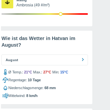
Ambrosia (49 #/m³)
Wie ist das Wetter in Hatvan im
August
?
August
Ø Temp.:
21°C
Max.:
27°C
Min:
15°C
Regentage:
10
Tage
Niederschlagsmenge:
68 mm
Mittelwind:
8 km/h