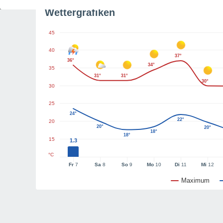
Wettergrafiken
45
40
37°
36°
34°
35
31°
31°
30°
30
25
24°
22°
20
20°
20°
18°
18°
15
1.3
°C
Fr
7
Sa
8
So
9
Mo
10
Di
11
Mi
12
Maximum