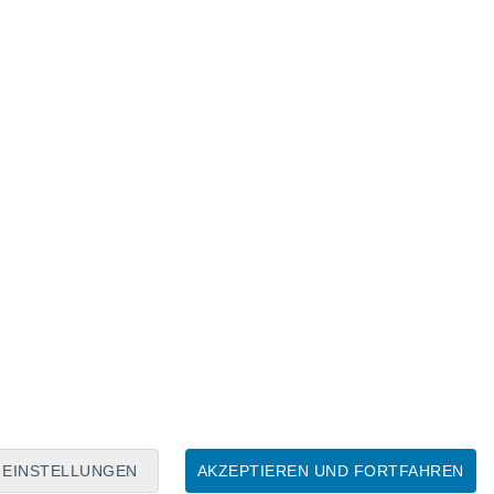
Mondkalender
Mo
Di
Mi
Do
Fr
Sa
So
7
8
9
10
11
12
13
14
15
16
17
18
19
20
EINSTELLUNGEN
AKZEPTIEREN UND FORTFAHREN