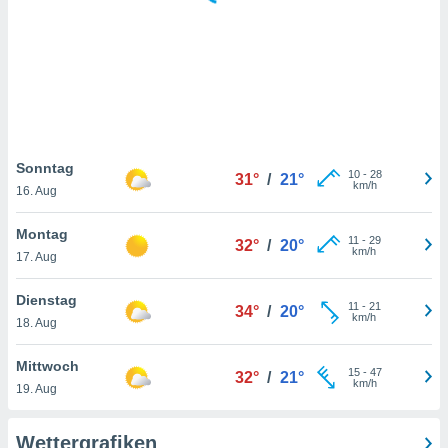
keine
r
analyse
nzeige von
der
erten
erwenden,
 nicht
Sonntag
10
-
28
31°
/
21°
erte
km/h
16. Aug
ehen
e können
Montag
11
-
29
ation von
32°
/
20°
km/h
17. Aug
lehnen und
s
t auf
Dienstag
11
-
21
34°
/
20°
site
km/h
18. Aug
 indem Sie
altfläche
Mittwoch
15
-
47
 klicken.
32°
/
21°
km/h
19. Aug
Zustimmung
wir und
Wettergrafiken
tner