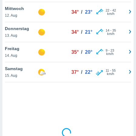
Mittwoch
22
-
42
34°
/
23°
km/h
12. Aug
IV,
kie-
Donnerstag
14
-
35
34°
/
21°
km/h
13. Aug
er
it der
Freitag
9
-
23
35°
/
20°
n von
km/h
14. Aug
cht
den sind,
Samstag
11
-
55
 weiterhin
37°
/
22°
km/h
15. Aug
 Website
t
 indem Sie
ieren. In
l werden
über
, dass wir
s
, die für die
auf der
twendig