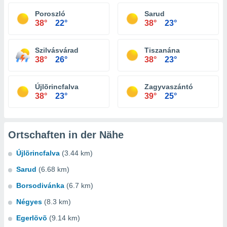
Poroszló
Sarud
38°
22°
38°
23°
Szilvásvárad
Tiszanána
38°
26°
38°
23°
Újlõrincfalva
Zagyvaszántó
38°
23°
39°
25°
Ortschaften in der Nähe
Újlõrincfalva
(3.44 km)
Sarud
(6.68 km)
Borsodivánka
(6.7 km)
Négyes
(8.3 km)
Egerlövõ
(9.14 km)