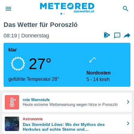
Das Wetter für Poroszló
politik
08:19
Donnerstag
...
von
at) wurde
klar
uten
27°
m
llen, dass
estellten
Nordosten
nen von
gefühlte Temperatur 28°
5
14 km/h
tät sind.
 diese
er die
Optionen
rote Warnstufe
Heute extreme Wetterwarnung wegen hitze in Poroszló
 cookies
Astronomie
s adgang
Das Sternbild Löwe: Wo der Mythos des
Herkules auf echte Sterne und
gitale