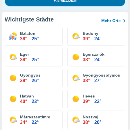
Wichtigste Städte
Mehr Orte
Balaton
Bodony
38°
25°
39°
24°
Eger
Egerszalók
38°
25°
38°
24°
Gyöngyös
Gyöngyössolymos
39°
26°
38°
27°
Hatvan
Heves
40°
23°
39°
22°
Mátraszentimre
Noszvaj
34°
22°
38°
26°