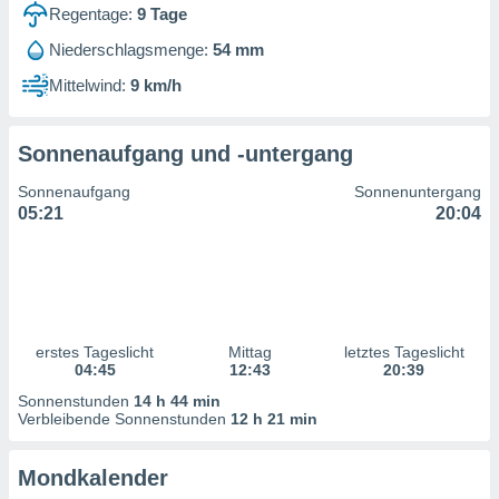
ntwicklung
Regentage:
9
Tage
serung der
Niederschlagsmenge:
54 mm
g
Mittelwind:
9 km/h
 Daten zur
n Inhalten.
Sonnenaufgang und -untergang
ten und
Sonnenaufgang
Sonnenuntergang
ion durch
05:21
20:04
on
,
erte
d Inhalte,
on
ung und der
ce von
erstes Tageslicht
Mittag
letztes Tageslicht
04:45
12:43
20:39
nforschung
Sonnenstunden
14 h 44 min
icklung
Verbleibende Sonnenstunden
12 h 21 min
serung von
.
Mondkalender
sere 1199