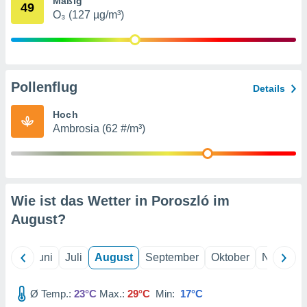
Mäßig
von
49
O₃ (127 µg/m³)
erte
verwendung
n zur
erter
Pollenflug
Details
rstellung
n zur
Hoch
ierung von
Ambrosia (62 #/m³)
verwendung
n zur
erter
essung der
ung,
Wie ist das Wetter in Poroszló im
er
August
?
ce von
analyse von
n durch
Mai
Juni
Juli
August
September
Oktober
Novembe
 oder
onen von
Ø Temp.:
23°C
Max.:
29°C
Min:
17°C
nen