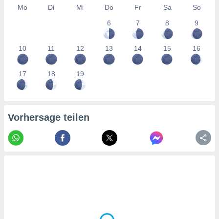
tner
Mo
Di
Mi
Do
Fr
Sa
So
6
7
8
9
10
11
12
13
14
15
16
17
18
19
Vorhersage teilen