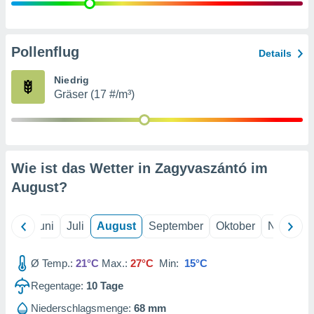
von
erte
verwendung
Pollenflug
Details
n zur
Niedrig
erter
Gräser (17 #/m³)
rstellung
n zur
ierung von
verwendung
n zur
Wie ist das Wetter in Zagyvaszántó im
erter
August
?
essung der
ung,
er
Mai
Juni
Juli
August
September
Oktober
Novembe
ce von
analyse von
n durch
Ø Temp.:
21°C
Max.:
27°C
Min:
15°C
 oder
onen von
Regentage:
10
Tage
nen
Niederschlagsmenge:
68 mm