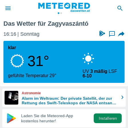
Das Wetter für Zagyvaszántó
politik
16:16
Sonntag
...
von
at) wurde
klar
uten
31°
m
llen, dass
estellten
UV
3 mäßig
LSF
nen von
gefühlte Temperatur 29°
6-10
tät sind.
 diese
er die
Astronomie
Optionen
Alarm im Weltraum: Der private Satellit, der zur
Rettung des Swift-Teleskops der NASA entsandt
wurde
 cookies
Laden Sie die Meteored-App
s adgang
Installieren
kostenlos herunter!
gitale