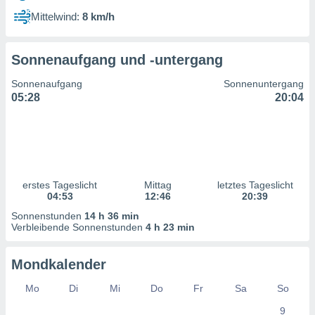
ntwicklung
Mittelwind:
8 km/h
serung der
g
Sonnenaufgang und -untergang
 Daten zur
n Inhalten.
Sonnenaufgang
Sonnenuntergang
05:28
20:04
ten und
ion durch
on
,
erte
d Inhalte,
erstes Tageslicht
Mittag
letztes Tageslicht
on
04:53
12:46
20:39
ung und der
ce von
Sonnenstunden
14 h 36 min
Verbleibende Sonnenstunden
4 h 23 min
nforschung
icklung
Mondkalender
serung von
.
Mo
Di
Mi
Do
Fr
Sa
So
sere 1199
9