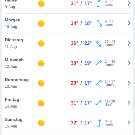
okies oder
9
-
22
31°
/
17°
km/h
9. Aug
 Partner
e es uns
n, das
Morgen
9
-
24
34°
/
18°
uf der
km/h
10. Aug
 verfolgen
lysieren
Dienstag
20
-
42
36°
/
22°
km/h
11. Aug
s Profil zu
um Ihnen
ierende
Mittwoch
14
-
30
30°
/
19°
nd
km/h
12. Aug
erte Inhalte
. Weitere
Donnerstag
14
-
37
nen finden
29°
/
17°
km/h
13. Aug
rer
tlinie
. Sie
Freitag
e
11
-
28
31°
/
17°
km/h
 jederzeit
14. Aug
, indem Sie
altfläche
Samstag
8
-
28
stellungen
32°
/
17°
km/h
15. Aug
n Rand
bsite