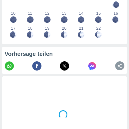
tner
10
11
12
13
14
15
16
17
18
19
20
21
22
Vorhersage teilen