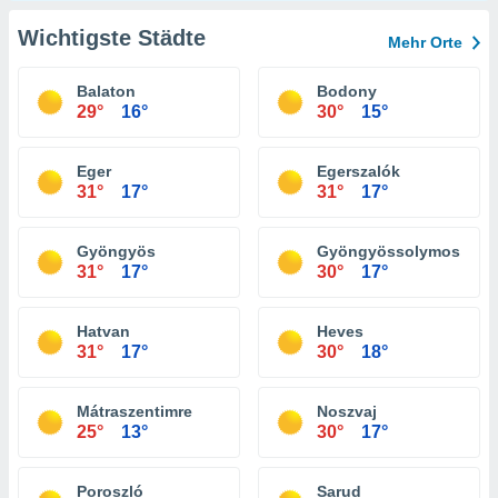
Wichtigste Städte
Mehr Orte
Balaton
Bodony
29°
16°
30°
15°
Eger
Egerszalók
31°
17°
31°
17°
Gyöngyös
Gyöngyössolymos
31°
17°
30°
17°
Hatvan
Heves
31°
17°
30°
18°
Mátraszentimre
Noszvaj
25°
13°
30°
17°
Poroszló
Sarud