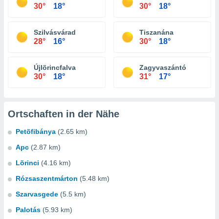
30°
18°
30°
18°
Szilvásvárad
Tiszanána
28°
16°
30°
18°
Újlõrincfalva
Zagyvaszántó
30°
18°
31°
17°
Ortschaften in der Nähe
Petõfibánya
(2.65 km)
Apc
(2.87 km)
Lõrinci
(4.16 km)
Rózsaszentmárton
(5.48 km)
Szarvasgede
(5.5 km)
Palotás
(5.93 km)