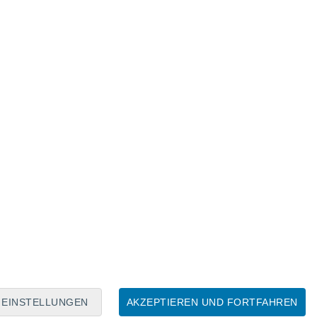
Mondkalender
Mo
Di
Mi
Do
Fr
Sa
So
6
7
8
9
10
11
12
13
14
15
16
17
18
19
EINSTELLUNGEN
AKZEPTIEREN UND FORTFAHREN