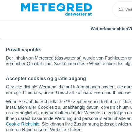
Wetter
Nachrichten
V
Privatlivspolitik
Der Inhalt von Meteored (daswetter.at) wurde von Fachleuten erst
von hoher Qualität sind. Sie können diese Website über die fol
Accepter cookies og gratis adgang
Home
Spanien
Andalusien
Provinz Cádiz
J
Gezielte digitale Werbung, die auf Informationen basiert, die 
ermöglicht es uns, unser Geschäft zu finanzieren und Ihnen weit
Das Wetter für Jardín 
Wenn Sie auf die Schaltfläche "Akzeptieren und fortfahren" kli
Installation aller Cookies zu, unabhängig davon, ob es sich um 
05:58
Donnerstag
uns ermöglichen, das Verhalten auf der Website zu verfolgen und
Ihnen darauf basierende Werbung und personalisierte Inhalte an
Cookie-Richtlinie
. Sie können Ihre Zustimmung jederzeit widerru
klarer Himmel
unteren Rand unserer Website klicken.