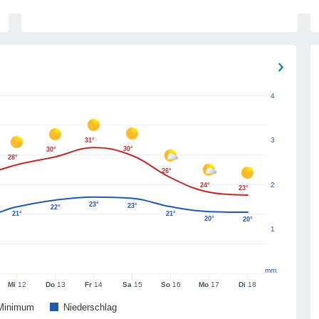
4
3
31°
30°
30°
28°
26°
2
24°
23°
23°
23°
22°
21°
21°
20°
20°
1
mm
Mi
12
Do
13
Fr
14
Sa
15
So
16
Mo
17
Di
18
Minimum
Niederschlag