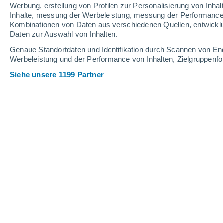
Werbung, erstellung von Profilen zur Personalisierung von Inhal
Inhalte, messung der Werbeleistung, messung der Performance v
27°
/
22°
27°
/
22°
27°
/
22°
Kombinationen von Daten aus verschiedenen Quellen, entwickl
Daten zur Auswahl von Inhalten.
14
-
26
km/h
15
-
27
km/h
18
18
-
31
km/h
Genaue Standortdaten und Identifikation durch Scannen von En
Werbeleistung und der Performance von Inhalten, Zielgruppen
Siehe unsere 1199 Partner
Das Wetter für Jardín de la Almadrab
klarer Himmel
23°
06:00
gefühlte T.
24°
klarer Himmel
23°
07:00
gefühlte T.
24°
klar
23°
08:00
gefühlte T.
24°
klar
23°
09:00
gefühlte T.
24°