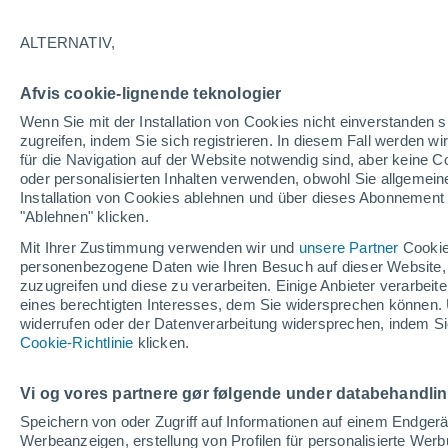
23°
ALTERNATIV,
abneh. Mo
Afvis cookie-lignende teknologier
Beleuchtet
gefühlte Temperatur 24°
Wenn Sie mit der Installation von Cookies nicht einverstanden s
zugreifen, indem Sie sich registrieren. In diesem Fall werden wir
für die Navigation auf der Website notwendig sind, aber keine
oder personalisierten Inhalten verwenden, obwohl Sie allgemein
Astronomie
Installation von Cookies ablehnen und über dieses Abonnement a
Das Sternbild Löwe: Wo der Mythos des Herk
auf echte Sterne und Meteoritenschauer trifft
"Ablehnen" klicken.
Mit Ihrer Zustimmung verwenden wir und
unsere Partner
Cookie
Wetter 1 - 7 Tage
Aktuell
Vorhersagekarte für die 
personenbezogene Daten wie Ihren Besuch auf dieser Website,
zuzugreifen und diese zu verarbeiten. Einige Anbieter verarbe
eines berechtigten Interesses, dem Sie widersprechen können. 
widerrufen oder der Datenverarbeitung widersprechen, indem Sie
Morgen
Samstag
Cookie-Richtlinie
Heute
klicken.
7. Aug
8. Aug
6. Aug
Vi og vores partnere gør følgende under databehandli
Speichern von oder Zugriff auf Informationen auf einem Endger
Werbeanzeigen, erstellung von Profilen für personalisierte Wer