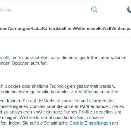
ideo
Warnungen
Radar
Karten
Satelliten
Wettermodelle
Welt
Winterspo
ellt, um sicherzustellen, dass die bereitgestellten Informationen
genden Optionen aufrufen:
ardín de la Almadraba
durch Cookies oder ähnliche Technologien gesammelt werden,
erhin hochwertige Inhalte kostenlos zur Verfügung zu stellen.
de la Almadraba
cken, können Sie auf die Website zugreifen und stimmen der
unsere eigenen Cookies oder die unserer Partner handelt, die es
...
 zu analysieren sowie ein spezifisches Profil zu erstellen, um
zuzeigen. Weitere Informationen finden Sie in unserer
Stündlich
fen, indem Sie auf die Schaltfläche
Cookie-Einstellungen
am
Klarer Himmel in den nächsten
Stunden