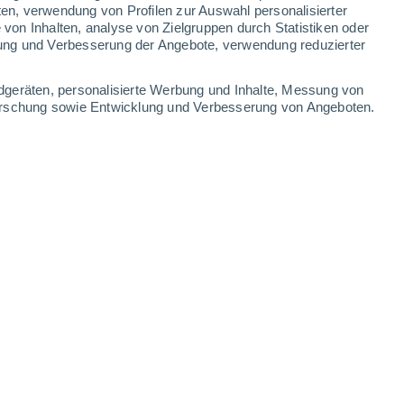
ten, verwendung von Profilen zur Auswahl personalisierter
on Inhalten, analyse von Zielgruppen durch Statistiken oder
28°
/
22°
26°
/
20°
26°
/
20°
28°
/
21°
ung und Verbesserung der Angebote, verwendung reduzierter
-
31
km/h
15
-
29
km/h
12
-
27
km/h
14
-
29
km/h
dgeräten, personalisierte Werbung und Inhalte, Messung von
forschung sowie Entwicklung und Verbesserung von Angeboten.
a Heute
, 6. August
Norden
0 niedrig
11
-
18 km/h
LSF:
nein
Nordwesten
0 niedrig
12
-
16 km/h
LSF:
nein
Nordwesten
0 niedrig
12
-
17 km/h
LSF:
nein
Nordwesten
0 niedrig
10
-
17 km/h
LSF:
nein