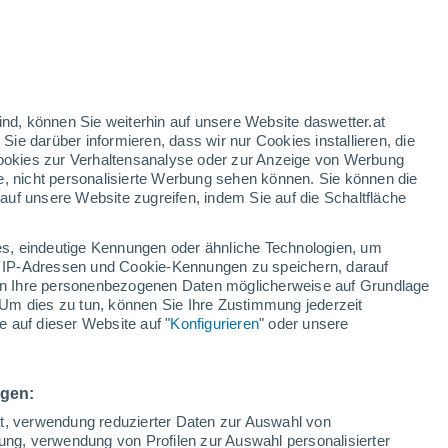
nd
:
46%
ind, können Sie weiterhin auf unsere Website daswetter.at
 Sie darüber informieren, dass wir nur Cookies installieren, die
 Cookies zur Verhaltensanalyse oder zur Anzeige von Werbung
e, nicht personalisierte Werbung sehen können. Sie können die
uf unsere Website zugreifen, indem Sie auf die Schaltfläche
ules
s, eindeutige Kennungen oder ähnliche Technologien, um
Temperaturen
Regenradar
Satelliten
Wettermodelle
 IP-Adressen und Cookie-Kennungen zu speichern, darauf
iten Ihre personenbezogenen Daten möglicherweise auf Grundlage
Um dies zu tun, können Sie Ihre Zustimmung jederzeit
 auf dieser Website auf "
Konfigurieren
" oder unsere
Sonntag
Montag
Dienstag
Mittwoch
9. Aug
10. Aug
11. Aug
12. Aug
ngen:
ät, verwendung reduzierter Daten zur Auswahl von
bung, verwendung von Profilen zur Auswahl personalisierter