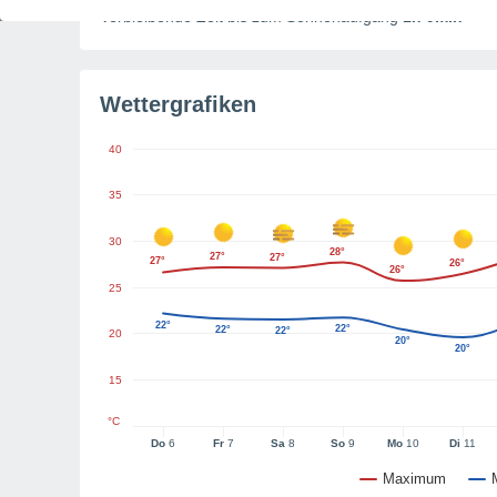
Verbleibende Zeit bis zum Sonnenaufgang
1h 9min
Wettergrafiken
40
35
30
28°
27°
27°
27°
26°
26°
25
22°
22°
22°
22°
20
20°
20°
15
°C
Do
6
Fr
7
Sa
8
So
9
Mo
10
Di
11
Maximum