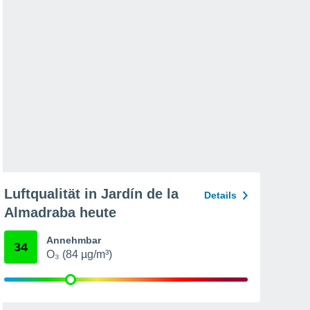
Luftqualität in Jardín de la
Details
Almadraba heute
Annehmbar
34
O₃ (84 µg/m³)