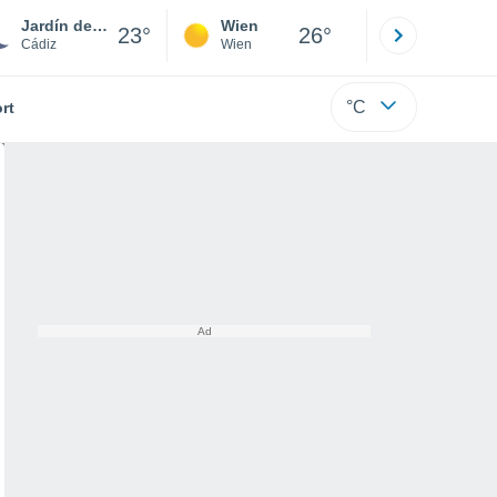
Jardín de la Almadraba
Wien
Innsbruck
23°
26°
Cádiz
Wien
Tirol
°C
rt