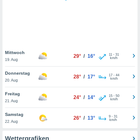
keine
r
analyse
nzeige von
der
erten
erwenden,
 nicht
Mittwoch
11
-
31
29°
/
16°
erte
km/h
19. Aug
ehen
e können
Donnerstag
17
-
44
ation von
28°
/
17°
km/h
20. Aug
lehnen und
s
t auf
Freitag
15
-
50
24°
/
14°
site
km/h
21. Aug
 indem Sie
altfläche
Samstag
9
-
31
 klicken.
26°
/
13°
km/h
22. Aug
Zustimmung
wir und
Wettergrafiken
tner