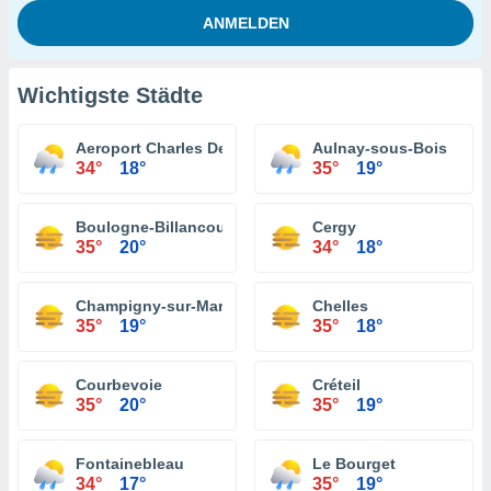
Wichtigste Städte
Aeroport Charles De Gaulle
Aulnay-sous-Bois
34°
18°
35°
19°
Boulogne-Billancourt
Cergy
35°
20°
34°
18°
Champigny-sur-Marne
Chelles
35°
19°
35°
18°
Courbevoie
Créteil
35°
20°
35°
19°
Fontainebleau
Le Bourget
34°
17°
35°
19°