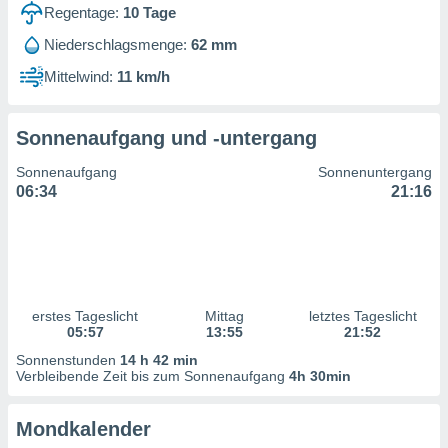
ntwicklung
Regentage:
10
Tage
serung der
Niederschlagsmenge:
62 mm
g
Mittelwind:
11 km/h
 Daten zur
n Inhalten.
Sonnenaufgang und -untergang
ten und
Sonnenaufgang
Sonnenuntergang
ion durch
06:34
21:16
on
,
erte
d Inhalte,
on
ung und der
ce von
erstes Tageslicht
Mittag
letztes Tageslicht
05:57
13:55
21:52
nforschung
Sonnenstunden
14 h 42 min
icklung
Verbleibende Zeit bis zum Sonnenaufgang
4h 30min
serung von
.
Mondkalender
sere 1199