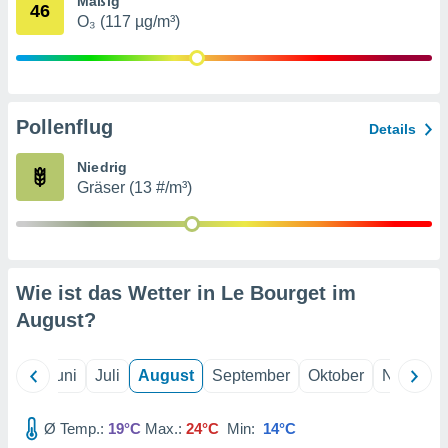
Mäßig
von
46
O₃ (117 µg/m³)
erte
verwendung
n zur
erter
Pollenflug
Details
rstellung
n zur
Niedrig
ierung von
Gräser (13 #/m³)
verwendung
n zur
erter
essung der
ung,
Wie ist das Wetter in Le Bourget im
er
August
?
ce von
analyse von
n durch
Mai
Juni
Juli
August
September
Oktober
Novembe
 oder
onen von
Ø Temp.:
19°C
Max.:
24°C
Min:
14°C
nen