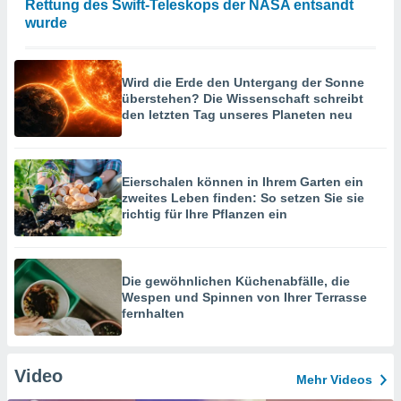
Rettung des Swift-Teleskops der NASA entsandt
wurde
Wird die Erde den Untergang der Sonne
überstehen? Die Wissenschaft schreibt
den letzten Tag unseres Planeten neu
Eierschalen können in Ihrem Garten ein
zweites Leben finden: So setzen Sie sie
richtig für Ihre Pflanzen ein
Die gewöhnlichen Küchenabfälle, die
Wespen und Spinnen von Ihrer Terrasse
fernhalten
Video
Mehr Videos