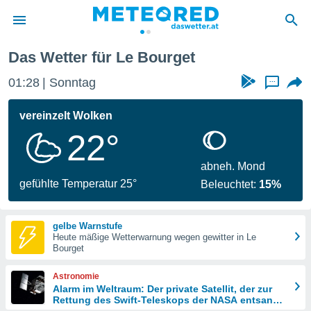
Bourget
Das Wetter für Le Bourget
politik
01:28
Sonntag
...
von
at) wurde
vereinzelt Wolken
uten
22°
m
llen, dass
estellten
abneh. Mond
nen von
gefühlte Temperatur 25°
Beleuchtet:
15%
tät sind.
 diese
er die
gelbe Warnstufe
Optionen
Heute mäßige Wetterwarnung wegen gewitter in Le
Bourget
 cookies
Astronomie
s adgang
Alarm im Weltraum: Der private Satellit, der zur
Rettung des Swift-Teleskops der NASA entsandt
gitale