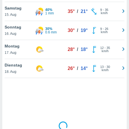
Samstag
40%
9
-
35
35°
/
21°
1 mm
km/h
15. Aug
IV,
kie-
Sonntag
30%
9
-
26
30°
/
19°
0.6 mm
km/h
16. Aug
er
it der
Montag
12
-
35
28°
/
18°
n von
km/h
17. Aug
cht
den sind,
Dienstag
13
-
30
 weiterhin
26°
/
14°
km/h
18. Aug
 Website
t
 indem Sie
ieren. In
l werden
über
, dass wir
s
, die für die
auf der
twendig