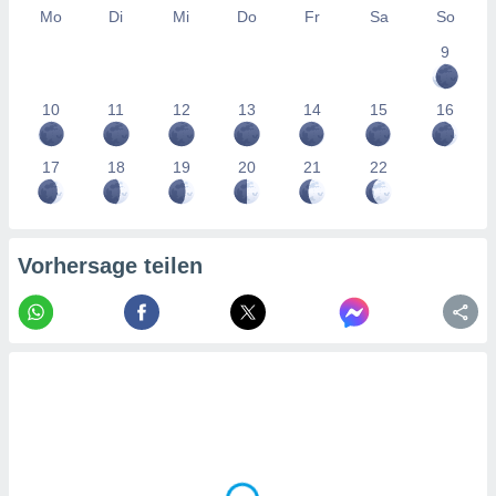
tner
Mo
Di
Mi
Do
Fr
Sa
So
9
10
11
12
13
14
15
16
17
18
19
20
21
22
Vorhersage teilen