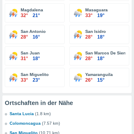
Magdalena
Masaguara
32°
21°
33°
19°
San Antonio
San Isidro
28°
16°
28°
18°
San Juan
San Marcos De Sierra
31°
18°
28°
18°
San Miguelito
Yamaranguila
33°
23°
26°
15°
Ortschaften in der Nähe
Santa Lucia
(1.8 km)
Colomoncagua
(7.57 km)
San Miguelito
(10.71 km)