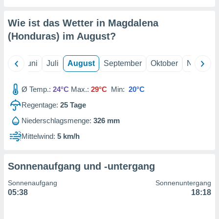
von
erte
Wie ist das Wetter in Magdalena
verwendung
(Honduras) im
August
?
n zur
erter
Mai
Juni
Juli
August
September
Oktober
Novembe
rstellung
n zur
ierung von
Ø Temp.:
24°C
Max.:
29°C
Min:
20°C
verwendung
n zur
Regentage:
25
Tage
Niederschlagsmenge:
326 mm
erter
essung der
Mittelwind:
5 km/h
ung,
er
ce von
Sonnenaufgang und -untergang
analyse von
n durch
Sonnenaufgang
Sonnenuntergang
 oder
05:38
18:18
onen von
nen