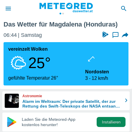
Das Wetter für Magdalena (Honduras)
politik
06:44
Samstag
...
von
at) wurde
vereinzelt Wolken
uten
25°
m
llen, dass
estellten
Nordosten
nen von
gefühlte Temperatur 26°
3
12 km/h
tät sind.
 diese
er die
Astronomie
Optionen
Alarm im Weltraum: Der private Satellit, der zur
Rettung des Swift-Teleskops der NASA entsandt
wurde
 cookies
Laden Sie die Meteored-App
s adgang
Installieren
kostenlos herunter!
gitale