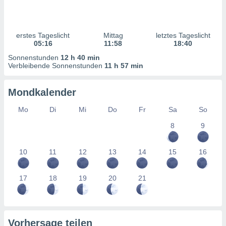
ntwicklung
serung der
g
erstes Tageslicht
Mittag
letztes Tageslicht
 Daten zur
05:16
11:58
18:40
n Inhalten.
Sonnenstunden
12 h 40 min
Verbleibende Sonnenstunden
11 h 57 min
ten und
ion durch
Mondkalender
on
,
Mo
Di
Mi
Do
Fr
Sa
So
erte
8
9
d Inhalte,
on
ung und der
10
11
12
13
14
15
16
ce von
nforschung
17
18
19
20
21
icklung
serung von
.
sere 1199
Vorhersage teilen