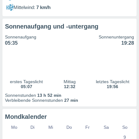
ntwicklung
Mittelwind:
7 km/h
serung der
g
Sonnenaufgang und -untergang
 Daten zur
n Inhalten.
Sonnenaufgang
Sonnenuntergang
05:35
19:28
ten und
ion durch
on
,
erte
d Inhalte,
erstes Tageslicht
Mittag
letztes Tageslicht
on
05:07
12:32
19:56
ung und der
ce von
Sonnenstunden
13 h 52 min
Verbleibende Sonnenstunden
27 min
nforschung
icklung
Mondkalender
serung von
.
Mo
Di
Mi
Do
Fr
Sa
So
sere 1199
9