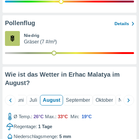
von
erte
verwendung
Pollenflug
Details
n zur
Niedrig
erter
Gräser (7 #/m³)
rstellung
n zur
ierung von
verwendung
n zur
Wie ist das Wetter in Erhac Malatya im
erter
August
?
essung der
ung,
er
Mai
Juni
Juli
August
September
Oktober
Novembe
ce von
analyse von
n durch
Ø Temp.:
26°C
Max.:
33°C
Min:
19°C
 oder
onen von
Regentage:
1
Tage
nen
Niederschlagsmenge:
5 mm