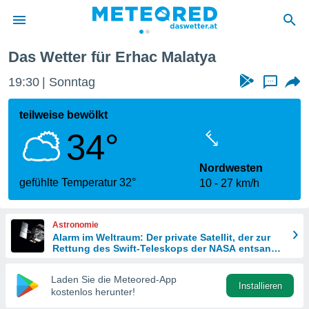
Das Wetter für Erhac Malatya
politik
19:30
Sonntag
...
von
at) wurde
teilweise bewölkt
uten
34°
m
llen, dass
estellten
Nordwesten
nen von
gefühlte Temperatur 32°
10
27 km/h
tät sind.
 diese
er die
Astronomie
Optionen
Alarm im Weltraum: Der private Satellit, der zur
Rettung des Swift-Teleskops der NASA entsandt
wurde
 cookies
Laden Sie die Meteored-App
s adgang
Installieren
kostenlos herunter!
gitale