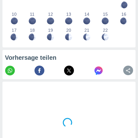
tner
10
11
12
13
14
15
16
17
18
19
20
21
22
Vorhersage teilen