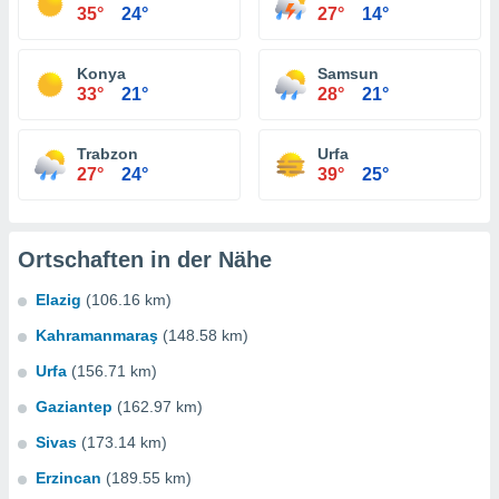
35°
24°
27°
14°
Konya
Samsun
33°
21°
28°
21°
Trabzon
Urfa
27°
24°
39°
25°
Ortschaften in der Nähe
Elazig
(106.16 km)
Kahramanmaraş
(148.58 km)
Urfa
(156.71 km)
Gaziantep
(162.97 km)
Sivas
(173.14 km)
Erzincan
(189.55 km)