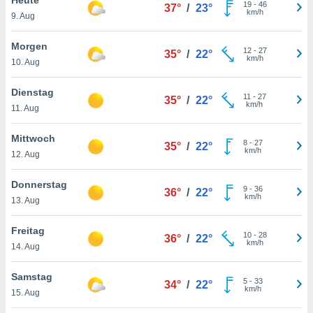
okies oder
19
-
46
37°
/
23°
km/h
9. Aug
 Partner
e es uns
n, das
Morgen
12
-
27
35°
/
22°
uf der
km/h
10. Aug
 verfolgen
lysieren
Dienstag
11
-
27
35°
/
22°
km/h
11. Aug
s Profil zu
um Ihnen
ierende
Mittwoch
8
-
27
35°
/
22°
nd
km/h
12. Aug
erte Inhalte
. Weitere
Donnerstag
9
-
36
nen finden
36°
/
22°
km/h
13. Aug
rer
tlinie
. Sie
Freitag
e
10
-
28
36°
/
22°
km/h
 jederzeit
14. Aug
, indem Sie
altfläche
Samstag
5
-
33
stellungen
34°
/
22°
km/h
15. Aug
n Rand
bsite