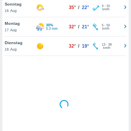
Sonntag
9
-
32
35°
/
22°
km/h
16. Aug
IV,
Montag
30%
5
-
50
32°
/
21°
kie-
0.3 mm
km/h
17. Aug
er
Dienstag
13
-
38
32°
/
19°
it der
km/h
18. Aug
n von
cht
den sind,
 weiterhin
 Website
t
 indem Sie
ieren. In
l werden
über
, dass wir
s
, die für die
auf der
twendig