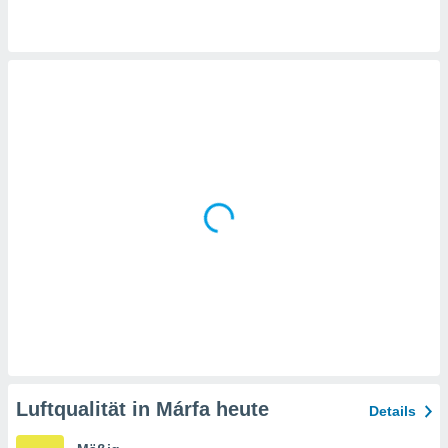
 jederzeit
oder der
beitung
hen, indem
ser
f "
en
" oder
tlinie
es
gør
 under
ndlingen:
von oder
nen auf
erät,
g
 Daten zur
Luftqualität in Márfa heute
Details
on
igen,