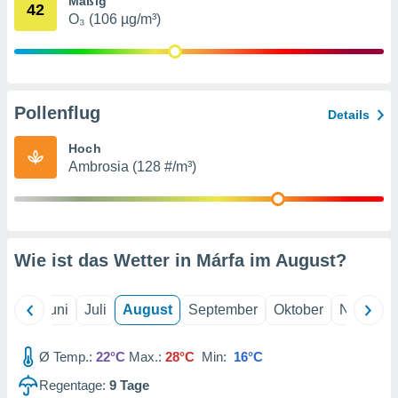
Mäßig
von
42
O₃ (106 µg/m³)
erte
verwendung
n zur
erter
Pollenflug
Details
rstellung
n zur
Hoch
ierung von
Ambrosia (128 #/m³)
verwendung
n zur
erter
essung der
ung,
Wie ist das Wetter in Márfa im
August
?
er
ce von
analyse von
Mai
Juni
Juli
August
September
Oktober
Novembe
n durch
 oder
onen von
Ø Temp.:
22°C
Max.:
28°C
Min:
16°C
Regentage:
9
Tage
nen