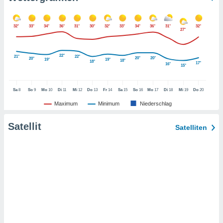
indeutige
 oder
32°
33°
34°
36°
31°
30°
32°
33°
34°
36°
31°
32°
27°
en, um
ezogene
Ihren
22°
21°
22°
20°
20°
20°
19°
19°
18°
18°
 dieser
17°
16°
15°
P-Adressen
-
Sa
8
So
9
Mo
10
Di
11
Mi
12
Do
13
Fr
14
Sa
15
So
16
Mo
17
Di
18
Mi
19
Do
20
 zu
 darauf
Maximum
Minimum
Niederschlag
n und diese
ten. Einige
Satellit
Satelliten
rarbeiten
ezogenen
icherweise
age eines
en
, dem Sie
hen
 dies zu
 Sie Ihre