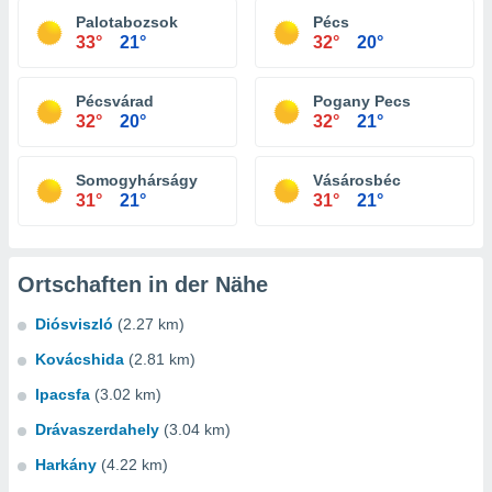
Palotabozsok
Pécs
33°
21°
32°
20°
Pécsvárad
Pogany Pecs
32°
20°
32°
21°
Somogyhárságy
Vásárosbéc
31°
21°
31°
21°
Ortschaften in der Nähe
Diósviszló
(2.27 km)
Kovácshida
(2.81 km)
Ipacsfa
(3.02 km)
Drávaszerdahely
(3.04 km)
Harkány
(4.22 km)