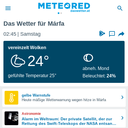
Das Wetter für Márfa
politik
02:45
Samstag
...
von
at) wurde
vereinzelt Wolken
uten
24°
m
llen, dass
estellten
abneh. Mond
nen von
gefühlte Temperatur 25°
Beleuchtet:
24%
tät sind.
 diese
er die
Optionen
gelbe Warnstufe
Heute mäßige Wetterwarnung wegen hitze in Márfa
 cookies
Astronomie
s adgang
Alarm im Weltraum: Der private Satellit, der zur
Rettung des Swift-Teleskops der NASA entsandt
gitale